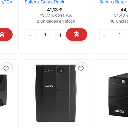
Ah/12v
Salicru Guias Rack
Salicru Bater

Vista rápida

Vis
41,13 €
44
49,77 € con I.V.A
54,40 €
k
2 Unidades en stock
16 Unida





AÑADIR AL CARRITO
AÑADIR AL CARRITO
favorite_border
favorite_border