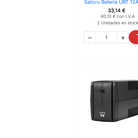
Salicru Bateria UBT 12

Vista rápida
33,14 €
40,10 € con I.V.A
2 Unidades en stoc

