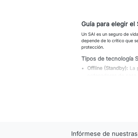
Guía para elegir el
Un SAI es un seguro de vida 
depende de lo crítico que s
protección.
Tipos de tecnología SA
Offline (Standby):
La 
ordenadores de casa,
In-Line o Interactivo 
de tensión sin gastar
Online Doble Convers
(onda senoidal pura).
¿Cuánta potencia nec
Es el error más común. La p
Infórmese de nuestras
son aproximadamente el 60