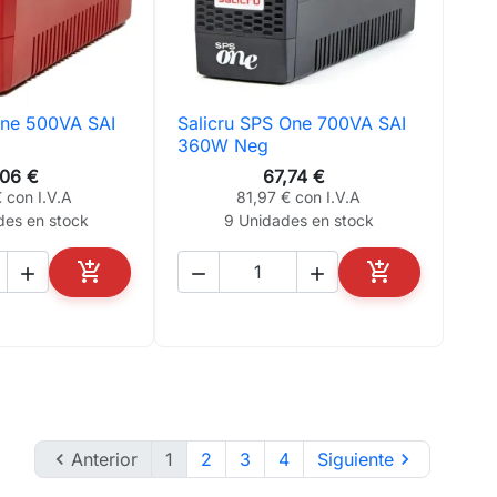
one 500VA SAI
Salicru SPS One 700VA SAI
ta rápida

Vista rápida
360W Neg
,06 €
67,74 €
 con I.V.A
81,97 € con I.V.A
des en stock
9 Unidades en stock





AÑADIR AL CARRITO
AÑADIR AL CA

Anterior
1
2
3
4
Siguiente
