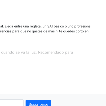
. Elegir entre una regleta, un SAI básico o uno profesional
ferencias para que no gastes de más ni te quedes corto en
o cuando se va la luz. Recomendado para
e tensión (AVR) que corrige las subidas y bajadas
Vs y estaciones de trabajo
.
a batería, entregando una corriente pura y perfecta
dico o industrial
.
 consumen Vatios (W). Como regla general,
los Vatios reales
nos 600W-700W de carga real. Te recomendamos siempre