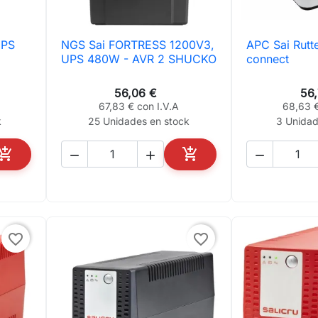
UPS
NGS Sai FORTRESS 1200V3,
APC Sai Rutt

Vista rápida

Vis
UPS 480W - AVR 2 SHUCKO
connect
56,06 €
56
67,83 € con I.V.A
68,63 €
k
25 Unidades en stock
3 Unidad





AÑADIR AL CARRITO
AÑADIR AL CARRITO
favorite_border
favorite_border