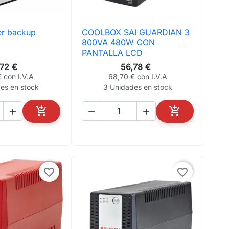
er backup
COOLBOX SAI GUARDIAN 3
ta rápida

Vista rápida
800VA 480W CON
PANTALLA LCD
,72 €
56,78 €
 con I.V.A
68,70 € con I.V.A
es en stock
3 Unidades en stock





AÑADIR AL CARRITO
AÑADIR AL CA
favorite_border
favorite_border