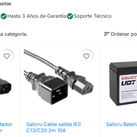
ductos
.
check_circle
check_circle
Hasta 3 Años de Garantía
Soporte Técnico
sort
a categoría.
Ordenar po
favorite_border
favorite_border
tador
Salicru Cable salida IEC
Salicru Bater

Vista rápida

Vis
m
C13/C20 2m 10A