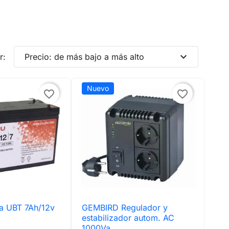
expand_more
r:
Precio: de más bajo a más alto
Nuevo
favorite_border
favorite_border
ia UBT 7Ah/12v
GEMBIRD Regulador y
ta rápida

Vista rápida
estabilizador autom. AC
1000Va