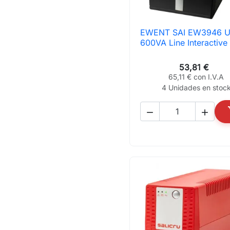
EWENT SAI EW3946 

Vista rápida
600VA Line Interactive
53,81 €
65,11 € con I.V.A
4 Unidades en stoc

