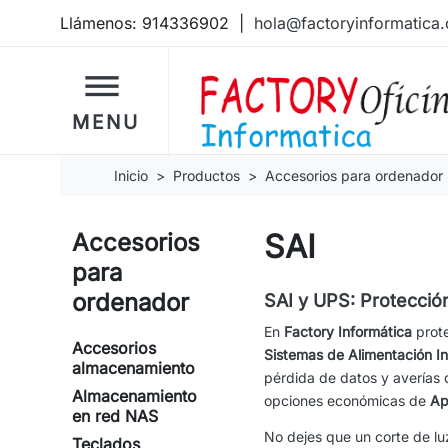
Llámenos:
914336902
|
hola@factoryinformatica
dehaze
MENU
Inicio
Productos
Accesorios para ordenador
SAI
Accesorios
para
ordenador
SAI y UPS: Protección
En
Factory Informática
prote
Accesorios
Sistemas de Alimentación I
almacenamiento
pérdida de datos y averías
Almacenamiento
opciones económicas de
Ap
en red NAS
No dejes que un corte de luz
Teclados