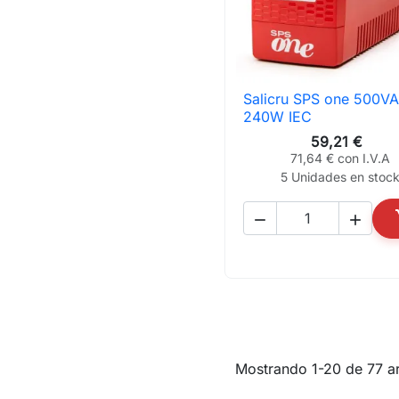
Salicru SPS one 500VA

Vista rápida
240W IEC
59,21 €
71,64 € con I.V.A
5 Unidades en stoc


Mostrando 1-20 de 77 ar