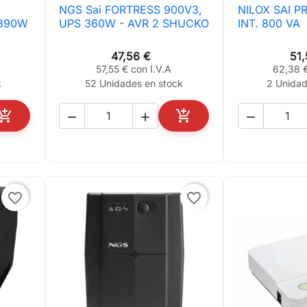
NGS Sai FORTRESS 900V3,
NILOX SAI P

Vista rápida

Vis
/390W
UPS 360W - AVR 2 SHUCKO
INT. 800 VA
47,56 €
51
57,55 € con I.V.A
62,38 €
k
52 Unidades en stock
2 Unidad





AÑADIR AL CARRITO
AÑADIR AL CARRITO
favorite_border
favorite_border