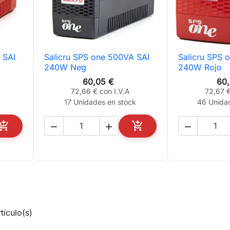
 SAI
Salicru SPS one 500VA SAI
Salicru SPS 

Vista rápida

Vis
240W Neg
240W Rojo
60,05 €
60
72,66 € con I.V.A
72,67 €
k
17 Unidades en stock
46 Unida





AÑADIR AL CARRITO
AÑADIR AL CARRITO
tículo(s)