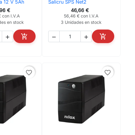
ia 12 V 5Ah
Salicru SPS Net2
ta rápida

Vista rápida
,96 €
46,66 €
 con I.V.A
56,46 € con I.V.A
des en stock
3 Unidades en stock





AÑADIR AL CARRITO
AÑADIR AL CA
favorite_border
favorite_border