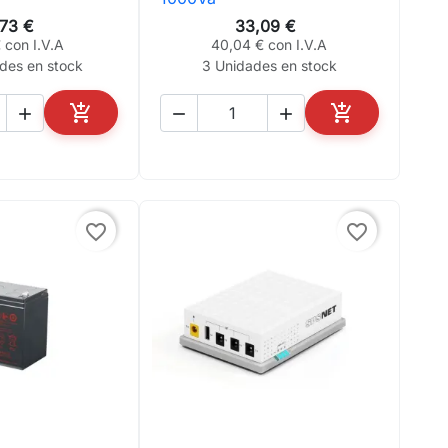
,73 €
33,09 €
 con I.V.A
40,04 € con I.V.A
des en stock
3 Unidades en stock





AÑADIR AL CARRITO
AÑADIR AL CA
favorite_border
favorite_border