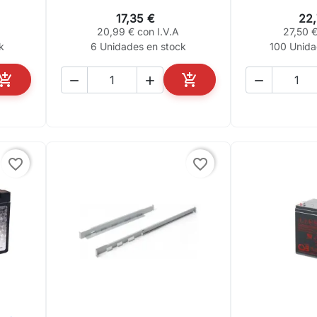
17,35 €
22
20,99 € con I.V.A
27,50 €
k
6 Unidades en stock
100 Unida





AÑADIR AL CARRITO
AÑADIR AL CARRITO
favorite_border
favorite_border