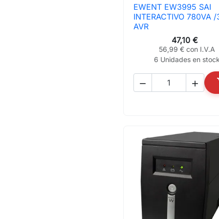
EWENT EW3995 SAI

Vista rápida
INTERACTIVO 780VA 
AVR
47,10 €
56,99 € con I.V.A
6 Unidades en stoc

