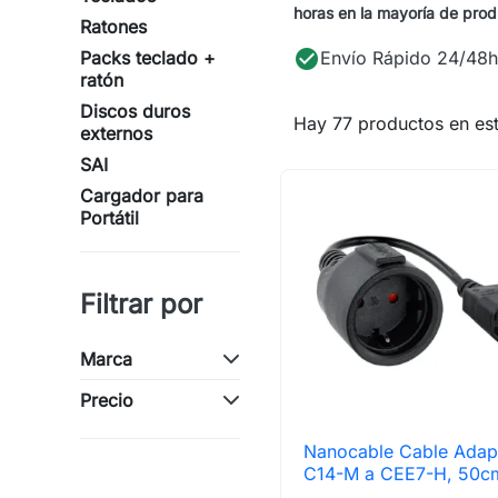
horas en la mayoría de pro
Ratones
check_circle
Packs teclado +
Envío Rápido 24/48h
ratón
Discos duros
Hay 77 productos en est
externos
SAI
Cargador para
Portátil
Filtrar por
Marca
Precio
Nanocable Cable Adap

Vista rápida
C14-M a CEE7-H, 50c