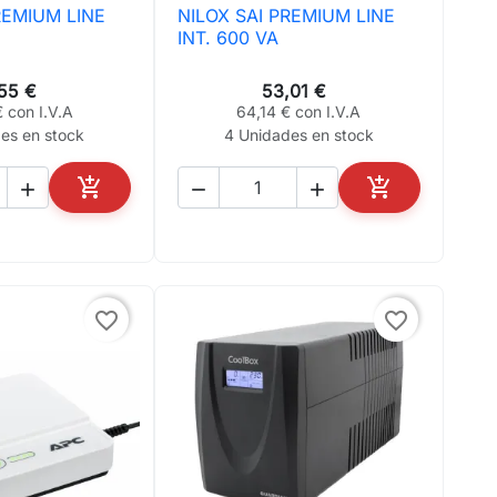
REMIUM LINE
NILOX SAI PREMIUM LINE
ta rápida

Vista rápida
INT. 600 VA
,55 €
53,01 €
 con I.V.A
64,14 € con I.V.A
es en stock
4 Unidades en stock





AÑADIR AL CARRITO
AÑADIR AL CA
favorite_border
favorite_border