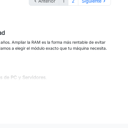

Anterior
1
2
Siguiente

ad
ños. Ampliar la RAM es la forma más rentable de evitar
damos a elegir el módulo exacto que tu máquina necesita.
s de PC y Servidores
.
One y Mini PCs
.
de 3200 MHz, funcionará perfectamente, pero