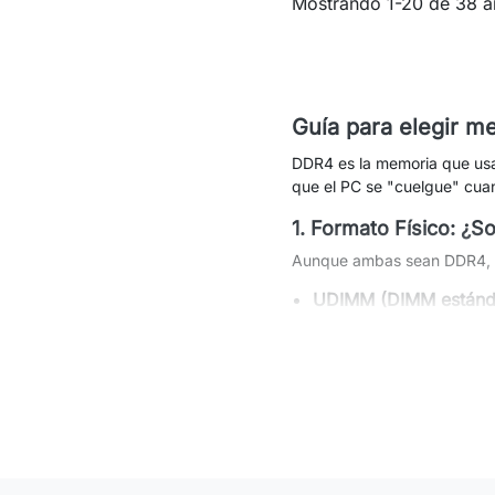
Mostrando 1-20 de 38 ar
Guía para elegir 
DDR4 es la memoria que usa
que el PC se "cuelgue" cuan
1. Formato Físico: ¿S
Aunque ambas sean DDR4, no
UDIMM (DIMM estánd
SO-DIMM:
El módulo 
2. La Velocidad (MHz)
La DDR4 suele venir en ve
Compatibilidad hacia
bajará su velocidad 