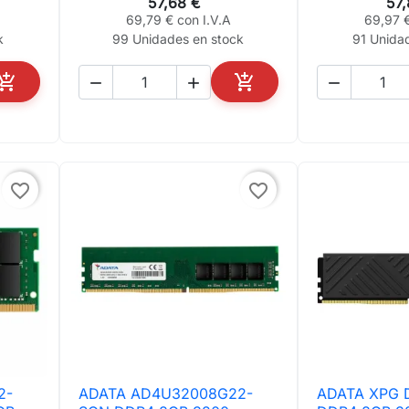
57,68 €
57
69,79 € con I.V.A
69,97 €
k
99 Unidades en stock
91 Unida





AÑADIR AL CARRITO
AÑADIR AL CARRITO
favorite_border
favorite_border
2-
ADATA AD4U32008G22-
ADATA XPG 

Vista rápida

Vis