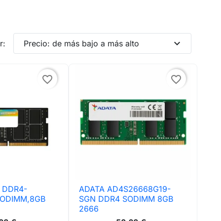
expand_more
r:
Precio: de más bajo a más alto
favorite_border
favorite_border
 DDR4-
ADATA AD4S26668G19-
ta rápida

Vista rápida
SODIMM,8GB
SGN DDR4 SODIMM 8GB
2666