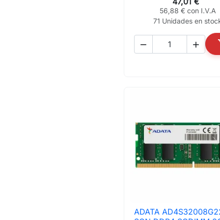
47,01 €
56,88 € con I.V.A
71 Unidades en stoc


ADATA AD4S32008G2

Vista rápida