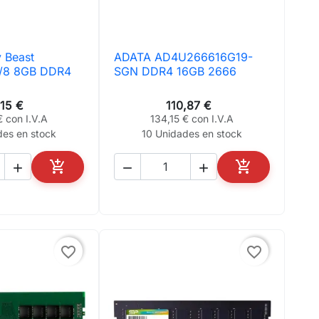
y Beast
ADATA AD4U266616G19-
ta rápida

Vista rápida
/8 8GB DDR4
SGN DDR4 16GB 2666
,15 €
110,87 €
€ con I.V.A
134,15 € con I.V.A
des en stock
10 Unidades en stock





AÑADIR AL CARRITO
AÑADIR AL CA
favorite_border
favorite_border