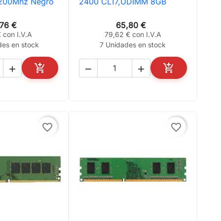
200Mhz Negro
2400 CL17,UDIMM 8GB
,76 €
65,80 €
 con I.V.A
79,62 € con I.V.A
des en stock
7 Unidades en stock





AÑADIR AL CARRITO
AÑADIR AL CA
favorite_border
favorite_border