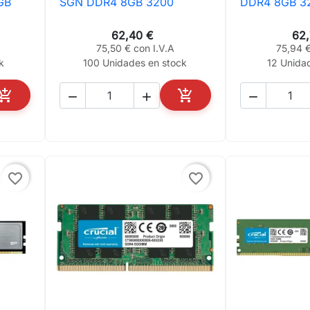
GB
SGN DDR4 8GB 3200
DDR4 8GB 3
62,40 €
62
75,50 € con I.V.A
75,94 €
k
100 Unidades en stock
12 Unida





AÑADIR AL CARRITO
AÑADIR AL CARRITO
favorite_border
favorite_border