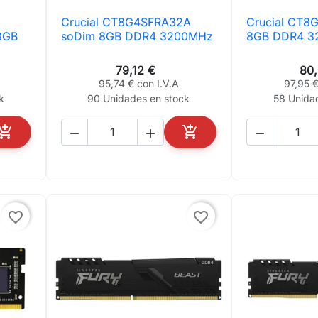
Crucial CT8G4SFRA32A
Crucial CT

Vista rápida

Vis
8GB
soDim 8GB DDR4 3200MHz
8GB DDR4 3
79,12 €
80
95,74 € con I.V.A
97,95 €
k
90 Unidades en stock
58 Unida





AÑADIR AL CARRITO
AÑADIR AL CARRITO
favorite_border
favorite_border