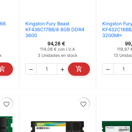
666
Kingston Fury Beast
Kingston Fur

Vista rápida

Vis
KF436C17BB/8 8GB DDR4
KF432C16BB
3600
3200MH
94,28 €
99
114,08 € con I.V.A
119,97 
k
3 Unidades en stock
13 Unida





AÑADIR AL CARRITO
AÑADIR AL CARRITO
favorite_border
favorite_border