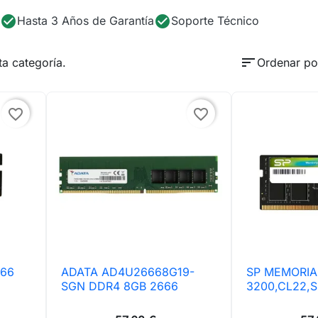
check_circle
check_circle
Hasta 3 Años de Garantía
Soporte Técnico
sort
a categoría.
Ordenar po
favorite_border
favorite_border
666
ADATA AD4U26668G19-
SP MEMORIA

Vista rápida

Vis
SGN DDR4 8GB 2666
3200,CL22,