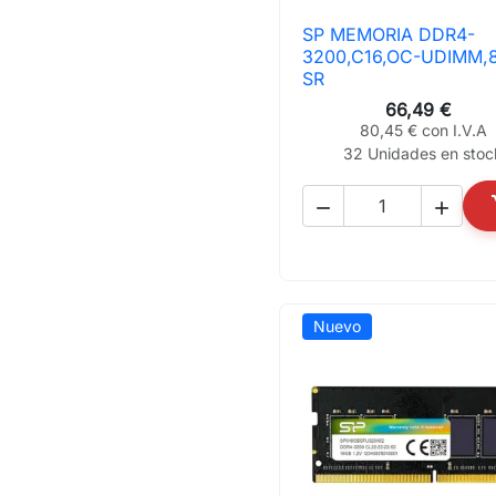
SP MEMORIA DDR4-

Vista rápida
3200,C16,OC-UDIMM,
SR
66,49 €
80,45 € con I.V.A
32 Unidades en stoc


Nuevo