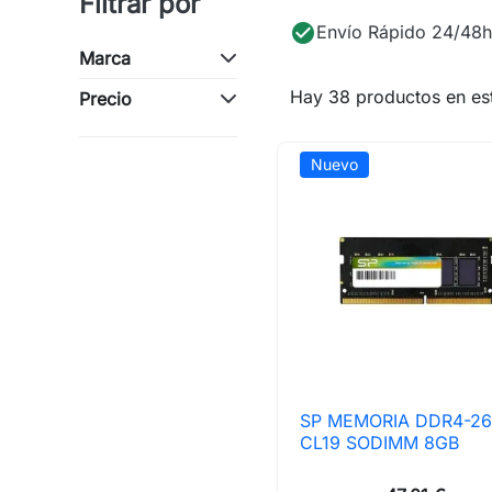
Filtrar por
check_circle
Envío Rápido 24/48h
Marca
Hay 38 productos en est
Precio
Nuevo
SP MEMORIA DDR4-2

Vista rápida
CL19 SODIMM 8GB