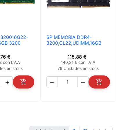
320016G22-
SP MEMORIA DDR4-
ta rápida

Vista rápida
6GB 3200
3200,CL22,UDIMM,16GB
,76 €
115,88 €
€ con I.V.A
140,21 € con I.V.A
des en stock
76 Unidades en stock





AÑADIR AL CARRITO
AÑADIR AL CA