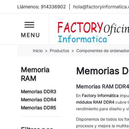
Llámenos:
914336902
|
hola@factoryinformatica
dehaze
MENU
Inicio
Productos
Componentes de ordenado
Memorias 
Memoria
RAM
Memorias RAM DDR4: E
Memorias DDR3
En
Factory Informática
impul
Memorias DDR4
módulos RAM DDR4
cubre t
Memorias DDR5
rendimiento para diseño y v
Disponemos de todos los fo
procesos y mejora la multit