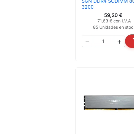
SGN DDR4 SODIMM 8
3200
59,20 €
71,63 € con I.V.A
85 Unidades en stoc

