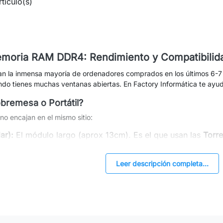
tículo(s)
memoria RAM DDR4: Rendimiento y Compatibilid
n la inmensa mayoría de ordenadores comprados en los últimos 6-7 a
do tienes muchas ventanas abiertas. En Factory Informática te ayu
obremesa o Portátil?
 encajan en el mismo sitio:
ar):
El módulo largo (aprox 13cm). Es el que usan las
Torre
corto (aprox 7cm). Es el exclusivo para
Portátiles, All-in-
Leer descripción completa...
: ¿Importa la frecuencia?
locidades de 2133, 2400, 2666, 3000 y 3200 MHz.
 abajo:
Si tu PC usa memoria de 2400 MHz y le pones una 
a 2400 MHz para igualarse.