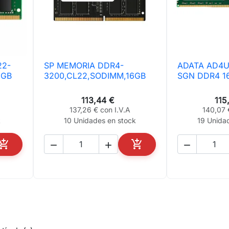
22-
SP MEMORIA DDR4-
ADATA AD4U

Vista rápida

Vis
6GB
3200,CL22,SODIMM,16GB
SGN DDR4 1
113,44 €
115
137,26 € con I.V.A
140,07 
k
10 Unidades en stock
19 Unida





AÑADIR AL CARRITO
AÑADIR AL CARRITO