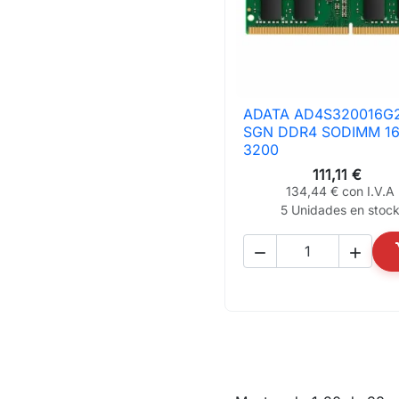
ADATA AD4S320016G

Vista rápida
SGN DDR4 SODIMM 1
3200
111,11 €
134,44 € con I.V.A
5 Unidades en stoc

