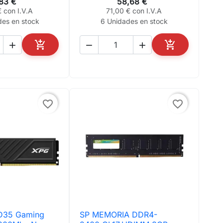
,83 €
58,68 €
 con I.V.A
71,00 € con I.V.A
des en stock
6 Unidades en stock





AÑADIR AL CARRITO
AÑADIR AL CA
favorite_border
favorite_border
D35 Gaming
SP MEMORIA DDR4-
ta rápida

Vista rápida