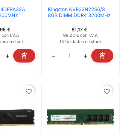
8G4DFRA32A
Kingston KVR32N22S6/8
ta rápida

Vista rápida
200MHz
8GB DIMM DDR4 3200MHz
,95 €
81,17 €
 con I.V.A
98,22 € con I.V.A
des en stock
13 Unidades en stock





AÑADIR AL CARRITO
AÑADIR AL CA
favorite_border
favorite_border