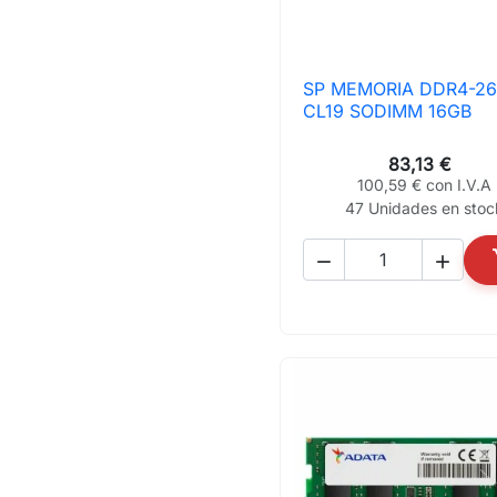
SP MEMORIA DDR4-2

Vista rápida
CL19 SODIMM 16GB
83,13 €
100,59 € con I.V.A
47 Unidades en stoc

