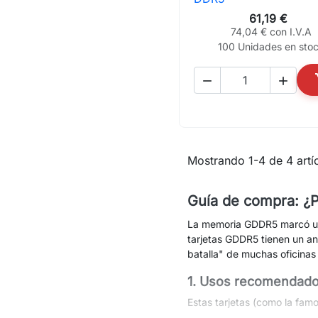
61,19 €
74,04 € con I.V.A
100 Unidades en sto


Mostrando 1-4 de 4 artíc
Guía de compra: ¿P
La memoria GDDR5 marcó un a
tarjetas GDDR5 tienen un a
batalla" de muchas oficinas
1. Usos recomendados
Estas tarjetas (como la fam