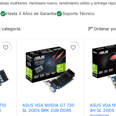
abajo multitarea. Hardware nuevo, rendimiento sólido y entrega ráp
check_circle
check_circle
Hasta 3 Años de Garantía
Soporte Técnico
sort
 categoría.
Ordenar po
favorite_border
favorite_border
710
ASUS VGA NVIDIA GT 730
ASUS VGA NV

Vista rápida

Vis
B
SL 2GD5 BRK 2GB DDR5
4H SL 2GD5
monitores