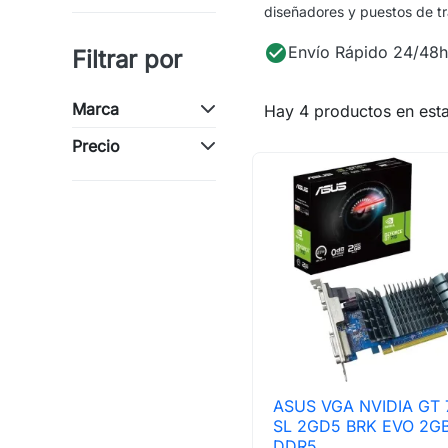
diseñadores y puestos de tr
check_circle
Envío Rápido 24/48h
Filtrar por
Marca
Hay 4 productos en esta
Precio
ASUS VGA NVIDIA GT 

Vista rápida
SL 2GD5 BRK EVO 2G
DDR5