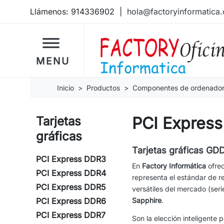
Llámenos:
914336902
|
hola@factoryinformatica
dehaze
MENU
Inicio
Productos
Componentes de ordenado
PCI Expres
Tarjetas
gráficas
Tarjetas gráficas GDD
PCI Express DDR3
En
Factory Informática
ofrec
PCI Express DDR4
representa el estándar de r
PCI Express DDR5
versátiles del mercado (se
PCI Express DDR6
Sapphire
.
PCI Express DDR7
Son la elección inteligente