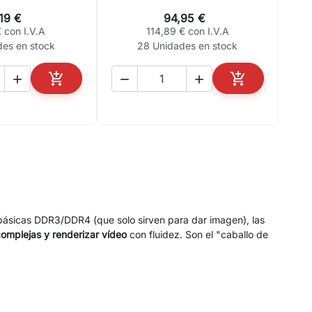
,19 €
94,95 €
 con I.V.A
114,89 € con I.V.A
des en stock
28 Unidades en stock





AÑADIR AL CARRITO
AÑADIR AL CA
básicas DDR3/DDR4 (que solo sirven para dar imagen), las
omplejas y renderizar vídeo
con fluidez. Son el "caballo de