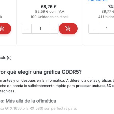
68,26 €
74
82,59 € con I.V.A
89,77 €
ck
100 Unidades en stock
41 Unida





AÑADIR AL CARRITO
AÑADIR AL CARRITO
ulo(s)
or qué elegir una gráfica GDDR5?
ntes y un después en la informática. A diferencia de las gráficas 
ncho de banda lo suficientemente rápido para
procesar texturas 3D c
 técnicas.
: Más allá de la ofimática
osa
GTX 1650
o la
RX 580
) son perfectas para: