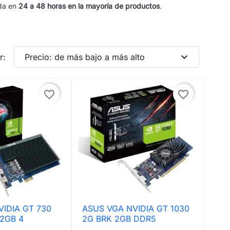
ida en
24 a 48 horas en la mayoría de productos
.
expand_more
r:
Precio: de más bajo a más alto
favorite_border
favorite_border
IDIA GT 730
ASUS VGA NVIDIA GT 1030
ta rápida

Vista rápida
 2GB 4
2G BRK 2GB DDR5