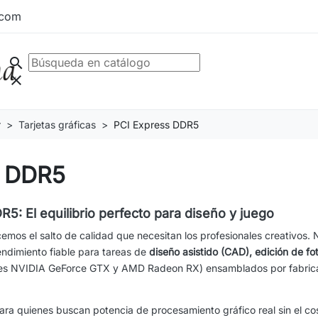
.com
search
clear
r
Tarjetas gráficas
PCI Express DDR5
s DDR5
R5: El equilibrio perfecto para diseño y juego
emos el salto de calidad que necesitan los profesionales creativos
endimiento fiable para tareas de
diseño asistido (CAD), edición de fo
ries NVIDIA GeForce GTX y AMD Radeon RX) ensamblados por fabric
 para quienes buscan potencia de procesamiento gráfico real sin el c