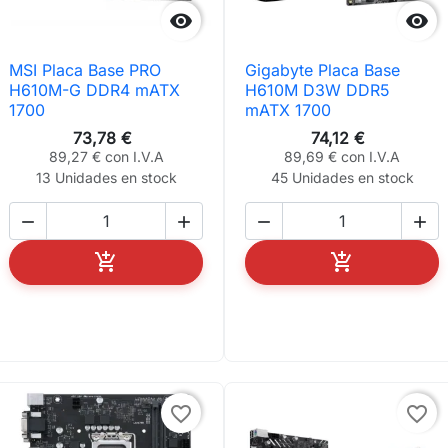


MSI Placa Base PRO
Gigabyte Placa Base
H610M-G DDR4 mATX
H610M D3W DDR5
1700
mATX 1700
73,78 €
74,12 €
89,27 € con I.V.A
89,69 € con I.V.A
13 Unidades en stock
45 Unidades en stock






AÑADIR AL CARRITO
AÑADIR AL C
favorite_border
favorite_border