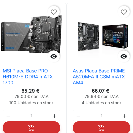
favorite_border
favorite_border


MSI Placa Base PRO
Asus Placa Base PRIME
H610M-E DDR4 mATX
A520M-A II CSM mATX
1700
AM4
65,29 €
66,07 €
79,00 € con I.V.A
79,94 € con I.V.A
100 Unidades en stock
4 Unidades en stock






AÑADIR AL CARRITO
AÑADIR AL C