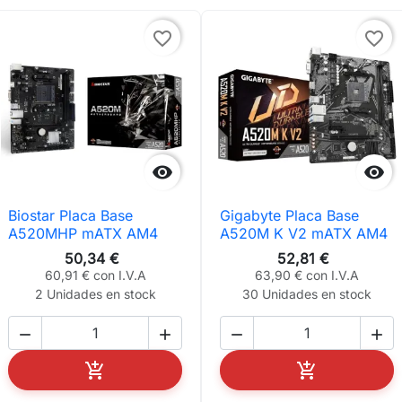
la mayoría de productos
.
favorite_border
favorite_border
check_circle
check_circle
Envío Rápido 24/48h
Hasta 3 Años de Garantía
check_circle
Soporte Técnico


Biostar Placa Base
Gigabyte Placa Base
A520MHP mATX AM4
A520M K V2 mATX AM4
50,34 €
52,81 €
60,91 € con I.V.A
63,90 € con I.V.A
2 Unidades en stock
30 Unidades en stock






AÑADIR AL CARRITO
AÑADIR AL C