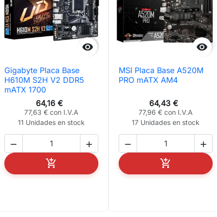


Gigabyte Placa Base
MSI Placa Base A520M
H610M S2H V2 DDR5
PRO mATX AM4
mATX 1700
64,16 €
64,43 €
77,63 € con I.V.A
77,96 € con I.V.A
11 Unidades en stock
17 Unidades en stock






AÑADIR AL CARRITO
AÑADIR AL C