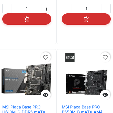






AÑADIR AL CARRITO
AÑADIR AL C
favorite_border
favorite_border


MSI Placa Base PRO
MSI Placa Base PRO
H610M-G DDR5 mATX
B550M-B mATX AM4