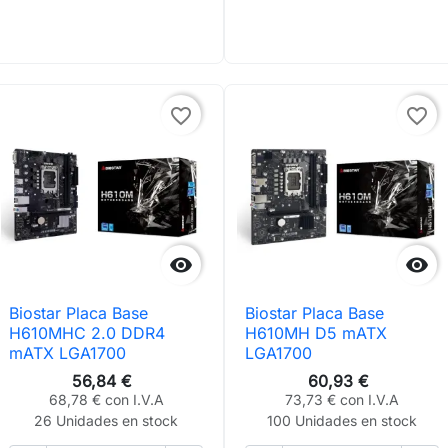
favorite_border
favorite_border


Biostar Placa Base
Biostar Placa Base
H610MHC 2.0 DDR4
H610MH D5 mATX
mATX LGA1700
LGA1700
56,84 €
60,93 €
68,78 € con I.V.A
73,73 € con I.V.A
26 Unidades en stock
100 Unidades en stock