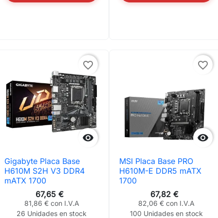
favorite_border
favorite_border


Gigabyte Placa Base
MSI Placa Base PRO
H610M S2H V3 DDR4
H610M-E DDR5 mATX
mATX 1700
1700
67,65 €
67,82 €
81,86 € con I.V.A
82,06 € con I.V.A
26 Unidades en stock
100 Unidades en stock