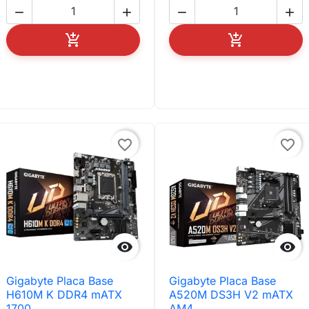






AÑADIR AL CARRITO
AÑADIR AL C
favorite_border
favorite_border


Gigabyte Placa Base
Gigabyte Placa Base
H610M K DDR4 mATX
A520M DS3H V2 mATX
1700
AM4