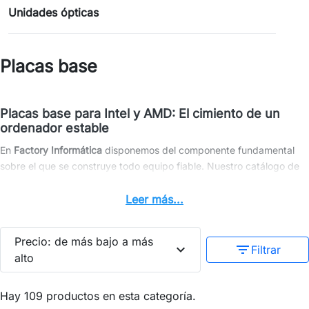
Unidades ópticas
Placas base
Placas base para Intel y AMD: El cimiento de un
ordenador estable
En
Factory Informática
disponemos del componente fundamental
sobre el que se construye todo equipo fiable. Nuestro catálogo de
placas base
cubre todas las necesidades profesionales: desde
formatos económicos
Micro-ATX
para ordenadores de oficina
Leer más...
compactos, hasta placas
ATX
de alto rendimiento para estaciones
de trabajo y diseño. Trabajamos con los fabricantes más
Precio: de más bajo a más
prestigiosos como
MSI, Gigabyte, Asus, Asrock y Biostar
.
expand_more
filter_list
Filtrar
alto
Encuentra el modelo exacto compatible con procesadores
Intel
(Core i3/i5/i7)
o
AMD (Ryzen)
. Construye o repara tus equipos con
Hay 109 productos en esta categoría.
componentes nuevos, actualizados y recíbelos en
24 a 48 horas en