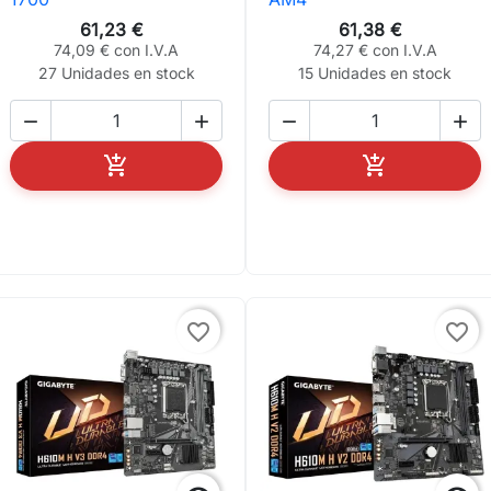
61,23 €
61,38 €
74,09 € con I.V.A
74,27 € con I.V.A
27 Unidades en stock
15 Unidades en stock






AÑADIR AL CARRITO
AÑADIR AL C
favorite_border
favorite_border