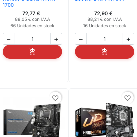
1700
72,77 €
72,90 €
88,05 € con I.V.A
88,21 € con I.V.A
66 Unidades en stock
16 Unidades en stock






AÑADIR AL CARRITO
AÑADIR AL C
favorite_border
favorite_border