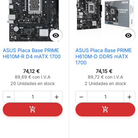


ASUS Placa Base PRIME
ASUS Placa Base PRIME
H610M-R D4 mATX 1700
H610M-D DDR5 mATX
1700
74,12 €
74,15 €
89,69 € con I.V.A
89,72 € con I.V.A
20 Unidades en stock
2 Unidades en stock






AÑADIR AL CARRITO
AÑADIR AL C