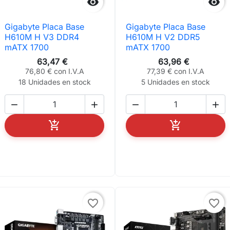


Gigabyte Placa Base
Gigabyte Placa Base
H610M H V3 DDR4
H610M H V2 DDR5
mATX 1700
mATX 1700
63,47 €
63,96 €
76,80 € con I.V.A
77,39 € con I.V.A
18 Unidades en stock
5 Unidades en stock






AÑADIR AL CARRITO
AÑADIR AL C
favorite_border
favorite_border