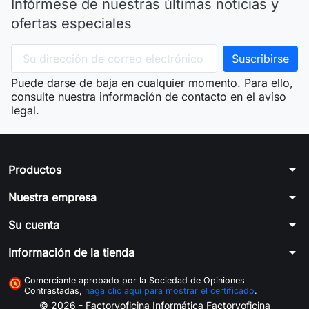
Infórmese de nuestras últimas noticias y
ofertas especiales
Puede darse de baja en cualquier momento. Para ello,
consulte nuestra información de contacto en el aviso
legal.
arrow_drop_down
Productos
arrow_drop_down
Nuestra empresa
arrow_drop_down
Su cuenta
arrow_drop_down
Información de la tienda
Comerciante aprobado por la Sociedad de Opiniones
Contrastadas,
haga clic aquí para mostrar el certificado
.
© 2026 - Factoryoficina
Informática Factoryoficina