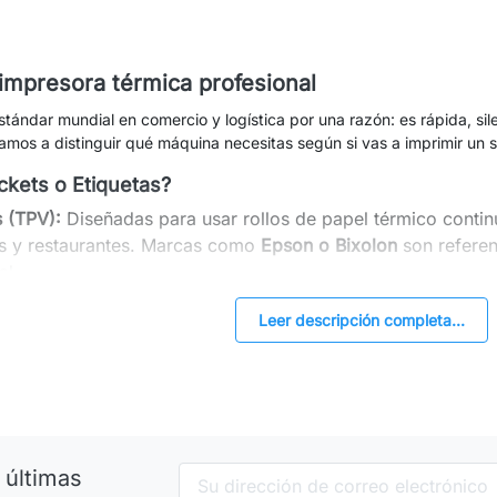
 impresora térmica profesional
stándar mundial en comercio y logística por una razón: es rápida, sile
amos a distinguir qué máquina necesitas según si vas a imprimir un 
ickets o Etiquetas?
s (TPV):
Diseñadas para usar rollos de papel térmico cont
s y restaurantes. Marcas como
Epson o Bixolon
son referen
al.
as (Logística):
Diseñadas para imprimir sobre papel adhesi
Leer descripción completa...
ío de agencias (SEUR, GLS, MRW)
o códigos de barras de in
Directa vs Transferencia Térmica
El cabezal aplica calor directamente sobre un papel sensible
 vida corta (que no necesitan durar años). Es el sistema m
 últimas
 (TT):
El cabezal funde una cinta de resina o cera (Ribbon) 