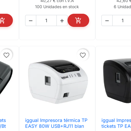
40,27 € con I.V.A
42,60 €
k
100 Unidades en stock
6 Unidad





AÑADIR AL CARRITO
AÑADIR AL CARRITO
favorite_border
favorite_border
ets
iggual Impresora térmica TP
iggual Impre

Vista rápida

Vis
/Bt
EASY 80W USB+RJ11 blan
tickets TP 