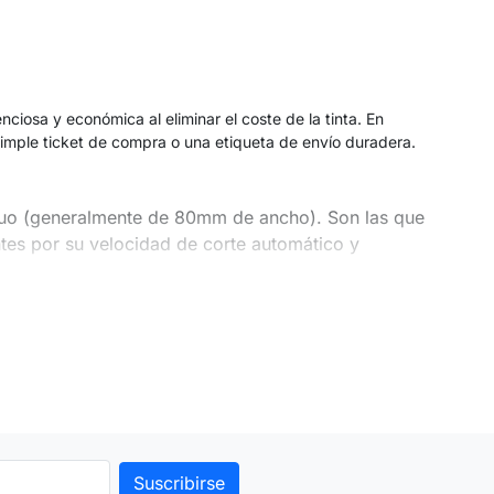
nciosa y económica al eliminar el coste de la tinta. En
simple ticket de compra o una etiqueta de envío duradera.
inuo (generalmente de 80mm de ancho). Son las que
tes por su velocidad de corte automático y
vo precortado. Son imprescindibles para generar
ventario. Aquí
Zebra y Brother
son los líderes
. No usa cinta (ribbon). Es ideal para tickets y
ás barato y común.
sobre la etiqueta. Se usa en entornos industriales o