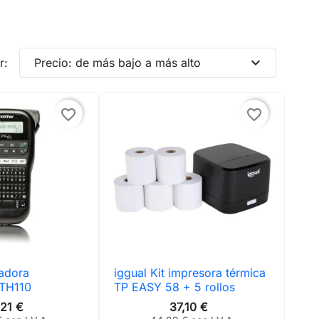
expand_more
r:
Precio: de más bajo a más alto
favorite_border
favorite_border
ladora
iggual Kit impresora térmica
ta rápida

Vista rápida
PTH110
TP EASY 58 + 5 rollos
,21 €
37,10 €