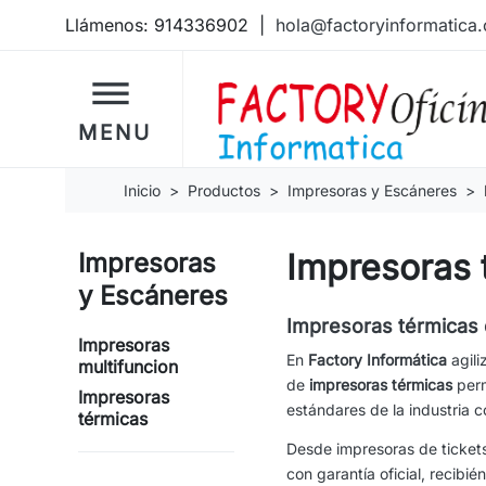
Llámenos:
914336902
|
hola@factoryinformatica
dehaze
MENU
Inicio
Productos
Impresoras y Escáneres
Impresoras 
Impresoras
y Escáneres
Impresoras térmicas d
Impresoras
En
Factory Informática
agili
multifuncion
de
impresoras térmicas
perm
Impresoras
estándares de la industria
térmicas
Desde impresoras de tickets
con garantía oficial, recibi