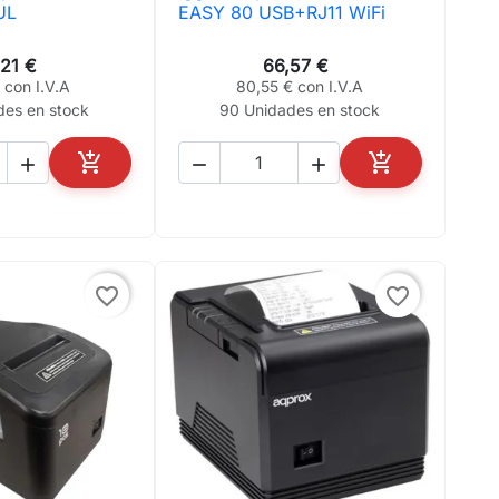
ta rápida

Vista rápida
UL
EASY 80 USB+RJ11 WiFi
,21 €
66,57 €
 con I.V.A
80,55 € con I.V.A
des en stock
90 Unidades en stock





AÑADIR AL CARRITO
AÑADIR AL CA
favorite_border
favorite_border