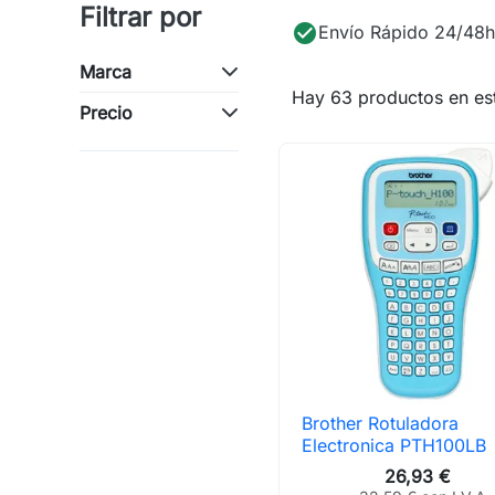
Filtrar por
check_circle
Envío Rápido 24/48h
Marca
Hay 63 productos en est
Precio
Brother Rotuladora

Vista rápida
Electronica PTH100LB
26,93 €