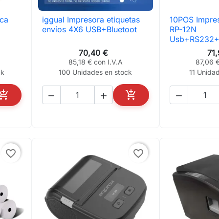
ica
iggual Impresora etiquetas
10POS Impre

Vista rápida

Vis
envíos 4X6 USB+Bluetoot
RP-12N
Usb+RS232+E
70,40 €
71
85,18 € con I.V.A
87,06 €
ck
100 Unidades en stock
11 Unida





AÑADIR AL CARRITO
AÑADIR AL CARRITO
favorite_border
favorite_border