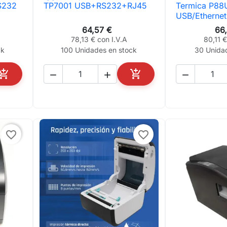

Vista rápida

Vis
S232
TP7001 USB+RS232+RJ45
Termica P88
USB/Ethernet
64,57 €
66
78,13 € con I.V.A
80,11 €
ck
100 Unidades en stock
30 Unida





AÑADIR AL CARRITO
AÑADIR AL CARRITO
favorite_border
favorite_border