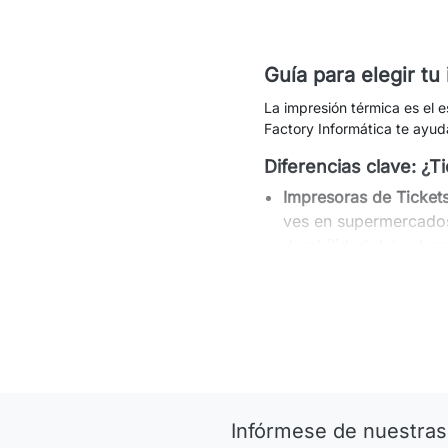
Guía para elegir tu
La impresión térmica es el e
Factory Informática te ayud
Diferencias clave: ¿T
Impresoras de Ticket
ves en supermercado
durabilidad del cabez
Impresoras de Etiquet
las
etiquetas de env
indiscutibles.
Tecnología: Térmica 
Térmica Directa (TD):
etiquetas de envío de
Infórmese de nuestras
Transferencia Térmica