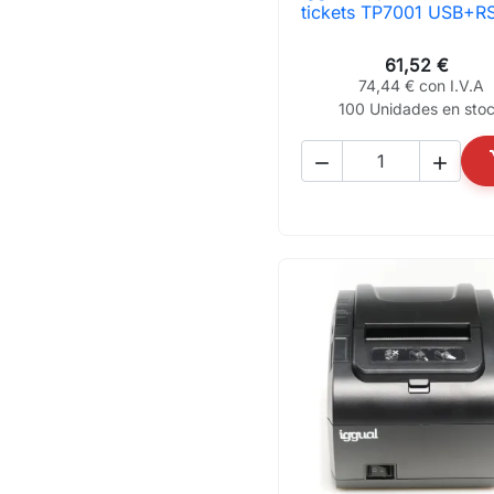

Vista rápida
tickets TP7001 USB+R
61,52 €
74,44 € con I.V.A
100 Unidades en sto

