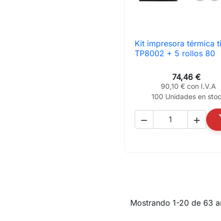
Kit impresora térmica t

Vista rápida
TP8002 + 5 rollos 80
74,46 €
90,10 € con I.V.A
100 Unidades en sto


Mostrando 1-20 de 63 ar