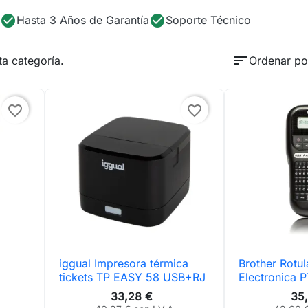
check_circle
check_circle
Hasta 3 Años de Garantía
Soporte Técnico
sort
a categoría.
Ordenar po
favorite_border
favorite_border
iggual Impresora térmica
Brother Rotu

Vista rápida

Vis
tickets TP EASY 58 USB+RJ
Electronica 
33,28 €
35