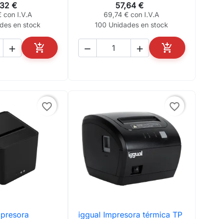
,32 €
57,64 €
 con I.V.A
69,74 € con I.V.A
des en stock
100 Unidades en stock





AÑADIR AL CARRITO
AÑADIR AL CA
favorite_border
favorite_border
mpresora
iggual Impresora térmica TP