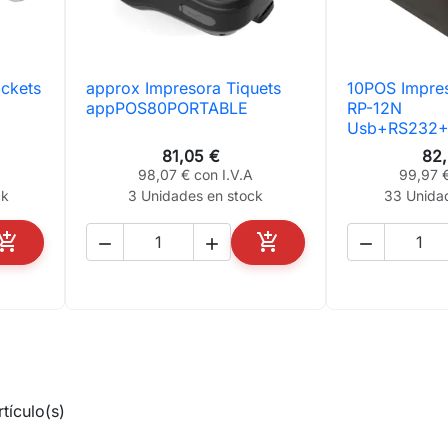
ickets
approx Impresora Tiquets
10POS Impre

Vista rápida

Vis
appPOS80PORTABLE
RP-12N
Usb+RS232+E
81,05 €
82
98,07 € con I.V.A
99,97 €
ck
3 Unidades en stock
33 Unida





AÑADIR AL CARRITO
AÑADIR AL CARRITO
tículo(s)