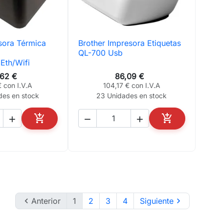
sora Térmica
Brother Impresora Etiquetas
ta rápida

Vista rápida
QL-700 Usb
th/Wifi
,62 €
86,09 €
 con I.V.A
104,17 € con I.V.A
des en stock
23 Unidades en stock





AÑADIR AL CARRITO
AÑADIR AL CA

Anterior
1
2
3
4
Siguiente
