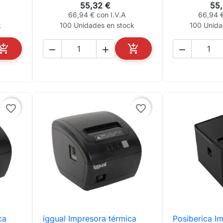
55,32 €
55
66,94 € con I.V.A
66,94 €
k
100 Unidades en stock
100 Unida





AÑADIR AL CARRITO
AÑADIR AL CARRITO
favorite_border
favorite_border
ca
iggual Impresora térmica
Posiberica I