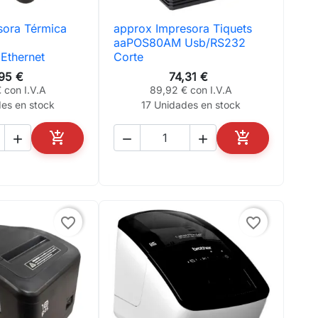
sora Térmica
approx Impresora Tiquets
ta rápida

Vista rápida
aaPOS80AM Usb/RS232
thernet
Corte
,95 €
74,31 €
 con I.V.A
89,92 € con I.V.A
des en stock
17 Unidades en stock





AÑADIR AL CARRITO
AÑADIR AL CA
favorite_border
favorite_border