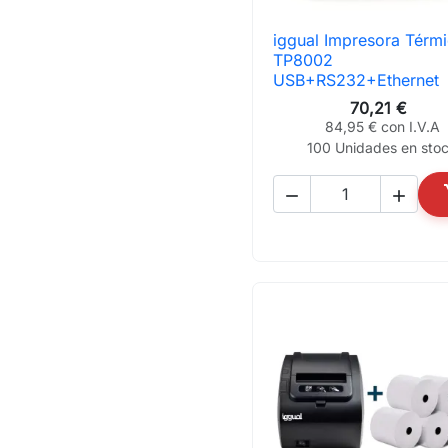
iggual Impresora Térm

Vista rápida
TP8002
USB+RS232+Ethernet
70,21 €
84,95 € con I.V.A
100 Unidades en sto

