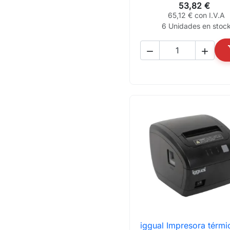
53,82 €
65,12 € con I.V.A
6 Unidades en stoc


iggual Impresora térmi