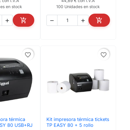
 con I.V.A
44,89 € con I.V.A
es en stock
100 Unidades en stock





AÑADIR AL CARRITO
AÑADIR AL CA
favorite_border
favorite_border
sora térmica
Kit impresora térmica tickets
ta rápida

Vista rápida
EASY 80 USB+RJ
TP EASY 80 + 5 rollo