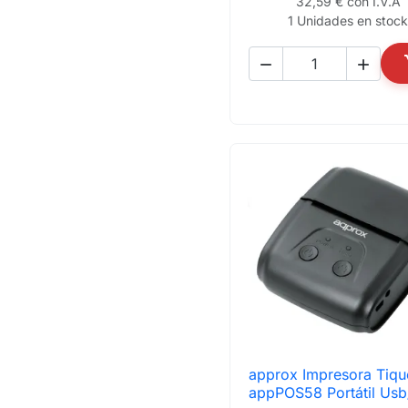
32,59 € con I.V.A
1 Unidades en stoc


approx Impresora Tiqu

Vista rápida
appPOS58 Portátil Usb