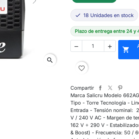
Next
18 Unidades en stock

Plazo de entrega entre 24 y 



search
favorite_border
Compartir
Marca Salicru Modelo 662A
Tipo - Torre Tecnología - Lin
Entrada - Tensión nominal: 
V / 240 V AC - Margen de te
162 V ÷ 290 V - Estabilizado
& Boost) - Frecuencia: 50 / 6