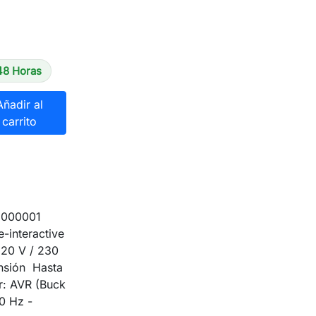
48 Horas
Añadir al
carrito
G000001
e-interactive
220 V / 230
nsión Hasta
r: AVR (Buck
0 Hz -