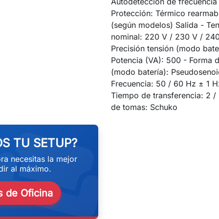
Autodetección de frecuencia 
Protección: Térmico rearmabl
(según modelos) Salida - Te
nominal: 220 V / 230 V / 24
Precisión tensión (modo bate
Potencia (VA): 500 - Forma 
(modo batería): Pseudosenoi
Frecuencia: 50 / 60 Hz ± 1 
Tiempo de transferencia: 2 /
eekend
de tomas: Schuko
S TU SETUP?
ra necesitas la mejor
ir al máximo.
 de Oficina