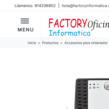
Llámenos:
914336902
|
hola@factoryinformatica
dehaze
MENU
Inicio
Productos
Accesorios para ordenador