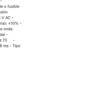
-
e o fusible
nsión
0 V AC -
ría): ±10% -
de onda
dal -
Hz (1) -
 6 ms - Tipo