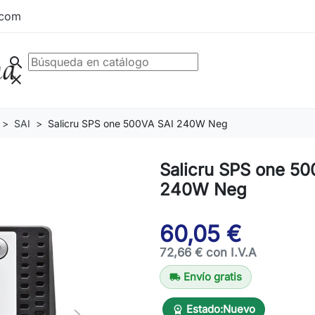
.com
search
clear
SAI
Salicru SPS one 500VA SAI 240W Neg
Salicru SPS one 50
240W Neg
60,05 €
72,66 € con I.V.A
Envío gratis
local_shipping
Estado:
Nuevo
workspace_premium