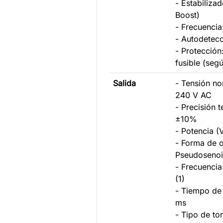
- Estabiliza
Boost)
- Frecuencia
- Autodetecc
- Protección
fusible (seg
Salida
- Tensión no
240 V AC
- Precisión 
±10%
- Potencia (
- Forma de 
Pseudosenoi
- Frecuencia
(1)
- Tiempo de 
ms
- Tipo de t