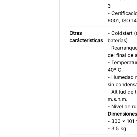
3
- Certificac
9001, ISO 1
Otras
- Coldstart 
carácteristicas
baterías)
- Rearranqu
del final de
- Temperatur
40º C
- Humedad r
sin condens
- Altitud de 
m.s.n.m.
- Nivel de r
Dimensiones
- 300 x 101
- 3,5 kg