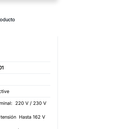
roducto
01
ctive
ominal: 220 V / 230 V
 tensión Hasta 162 V