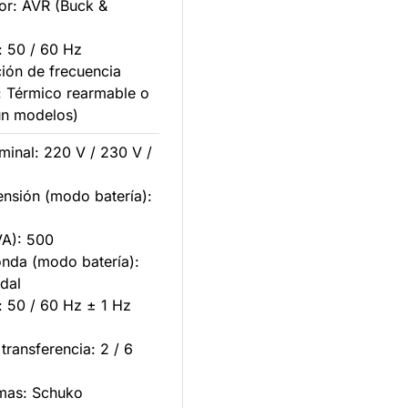
dor: AVR (Buck &
: 50 / 60 Hz
ión de frecuencia
: Térmico rearmable o
ún modelos)
minal: 220 V / 230 V /
tensión (modo batería):
VA): 500
onda (modo batería):
dal
: 50 / 60 Hz ± 1 Hz
transferencia: 2 / 6
omas: Schuko