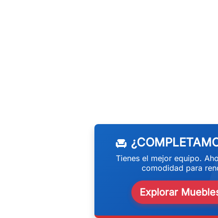
w
¿COMPLETAMO
chair
Tienes el mejor equipo. Aho
comodidad para rend
Explorar Muebles