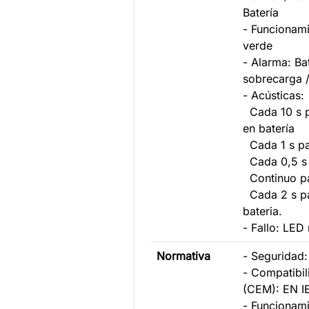
Batería
- Funcionam
verde
- Alarma: Bat
sobrecarga /
- Acústicas:
Cada 10 s p
en batería
Cada 1 s pa
Cada 0,5 s 
Continuo pa
Cada 2 s pa
bateria.
- Fallo: LED 
Normativa
- Seguridad
- Compatibil
(CEM): EN I
- Funcionam