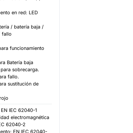
iento en red: LED
ería / batería baja /
 fallo
ara funcionamiento
ra Batería baja
para sobrecarga.
ra fallo.
ra sustitución de
rojo
: EN IEC 62040-1
idad electromagnética
EC 62040-2
iento: EN IEC 62040-