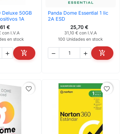
 Deluxe 50GB
Panda Dome Essential 1 lic
ta rápida

Vista rápida
ositivos 1A
2A ESD
,61 €
25,70 €
 con I.V.A
31,10 € con I.V.A
des en stock
100 Unidades en stock





AÑADIR AL CARRITO
AÑADIR AL CA
favorite_border
favorite_border