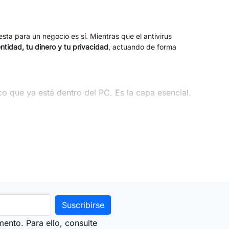
a para un negocio es sí. Mientras que el antivirus
entidad, tu dinero y tu privacidad
, actuando de forma
co que ya está dentro del PC. Es la capa esencial.
 capas vitales:
te económico.
 a pagar impuestos o hacer transferencias,
 clic en el enlace peligroso.
eñados para ser extremadamente ligeros ("Modo Juego" o
bajas con programas pesados.
ento. Para ello, consulte