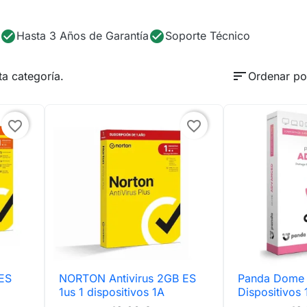
check_circle
check_circle
Hasta 3 Años de Garantía
Soporte Técnico
sort
a categoría.
Ordenar po
favorite_border
favorite_border
ES
NORTON Antivirus 2GB ES
Panda Dome

Vista rápida

Vis
1us 1 dispositivos 1A
Dispositivos