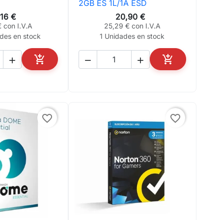
2GB ES 1L/1A ESD
,16 €
20,90 €
 con I.V.A
25,29 € con I.V.A
des en stock
1 Unidades en stock





AÑADIR AL CARRITO
AÑADIR AL CA
favorite_border
favorite_border