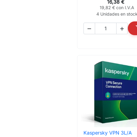
16,38 €
19,82 € con I.V.A
4 Unidades en stoc


Kaspersky VPN 3L/A

Vista rápida