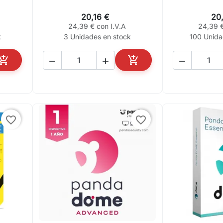
20,16 €
20
24,39 € con I.V.A
24,39 €
k
3 Unidades en stock
100 Unida





AÑADIR AL CARRITO
AÑADIR AL CARRITO
favorite_border
favorite_border