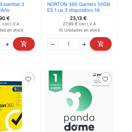
ssential 3
NORTON 360 Gamers 50GB
ta rápida

Vista rápida
 1Año
ES 1 us 3 dispositivo 1A
,90 €
23,13 €
 con I.V.A
27,99 € con I.V.A
des en stock
10 Unidades en stock





AÑADIR AL CARRITO
AÑADIR AL CA
favorite_border
favorite_border