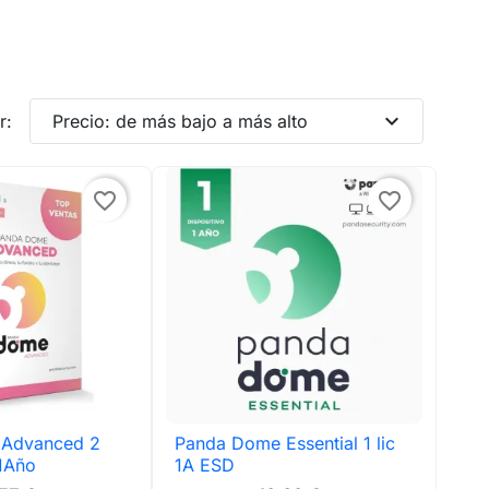
expand_more
r:
Precio: de más bajo a más alto
favorite_border
favorite_border
 Advanced 2
Panda Dome Essential 1 lic
ta rápida

Vista rápida
 1Año
1A ESD