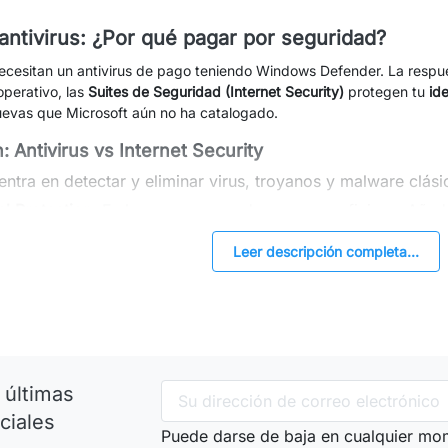
 antivirus: ¿Por qué pagar por seguridad?
cesitan un antivirus de pago teniendo Windows Defender. La respuest
operativo, las
Suites de Seguridad (Internet Security)
protegen tu
id
evas que Microsoft aún no ha catalogado.
: Antivirus vs Internet Security
ntra en detectar y eliminar virus, troyanos y malware clási
al Protection:
Es lo que recomendamos para oficinas. Añade
vita que un virus encripte tus archivos y te pida un resca
Leer descripción completa...
ca y Pagos:
Abre un navegador seguro y cifrado cuando vas
keyloggers" roben tus claves.
am:
Filtra correos fraudulentos (Phishing) antes de que hagas
izará mi ordenador?
 Los motores actuales de marcas como
ESET o Bitdefender
están dis
 últimas
do recursos mínimos para que no notes que están ahí mientras tra
ciales
Puede darse de baja en cualquier mom
r perfil