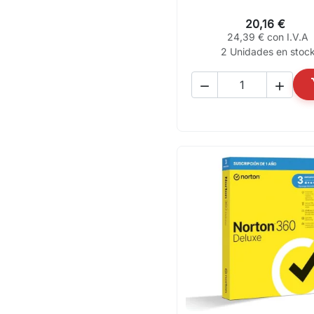
20,16 €
24,39 € con I.V.A
2 Unidades en stoc

