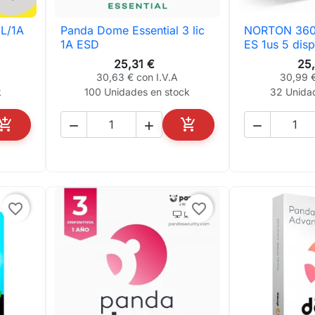
5L/1A
Panda Dome Essential 3 lic
NORTON 360

Vista rápida

Vis
1A ESD
ES 1us 5 disp
25,31 €
25
30,63 € con I.V.A
30,99 €
k
100 Unidades en stock
32 Unida





AÑADIR AL CARRITO
AÑADIR AL CARRITO
favorite_border
favorite_border