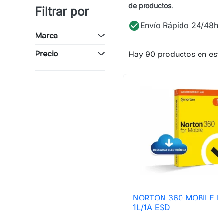
de productos
.
Filtrar por
check_circle
Envío Rápido 24/48h
Marca
Precio
Hay 90 productos en est
NORTON 360 MOBILE 

Vista rápida
1L/1A ESD