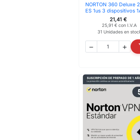
NORTON 360 Deluxe 

Vista rápida
ES 1us 3 dispositivos 1
21,41 €
25,91 € con I.V.A
31 Unidades en stoc

