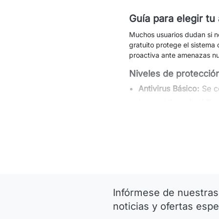
Guía para elegir tu
Muchos usuarios dudan si ne
gratuito protege el sistema 
proactiva ante amenazas nu
Niveles de protección
Antivirus Básico:
Se ce
Internet Security / Tot
Anti-Ransomware:
E
Protección de Ban
evitando que los "
Firewall y Anti-Sp
Rendimiento: ¿Ralent
Ese es un mito del pasado.
Infórmese de nuestras
"Modo Trabajo"), consumien
noticias y ofertas espe
Marcas destacadas po