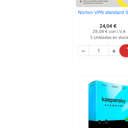
Norton VPN standard 

Vista rápida
24,04 €
29,09 € con I.V.A
3 Unidades en stoc

