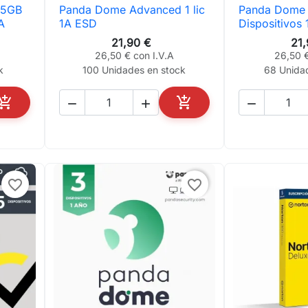
25GB
Panda Dome Advanced 1 lic
Panda Dome E

Vista rápida

Vis
A
1A ESD
Dispositivos
21,90 €
21
26,50 € con I.V.A
26,50 €
k
100 Unidades en stock
68 Unida





AÑADIR AL CARRITO
AÑADIR AL CARRITO
favorite_border
favorite_border