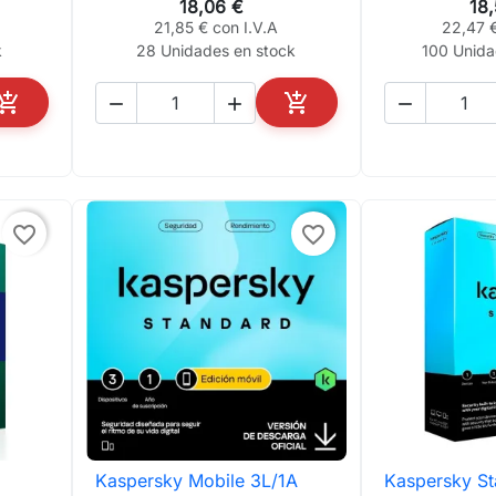
18,06 €
18
21,85 € con I.V.A
22,47 €
k
28 Unidades en stock
100 Unida





AÑADIR AL CARRITO
AÑADIR AL CARRITO
favorite_border
favorite_border
Kaspersky Mobile 3L/1A
Kaspersky St

Vista rápida

Vis