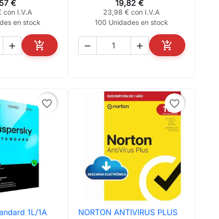
,57 €
19,82 €
 con I.V.A
23,98 € con I.V.A
des en stock
100 Unidades en stock





AÑADIR AL CARRITO
AÑADIR AL CA
favorite_border
favorite_border
andard 1L/1A
NORTON ANTIVIRUS PLUS
ta rápida

Vista rápida