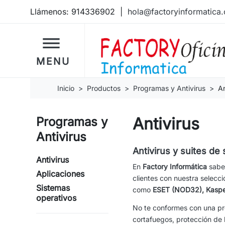
Llámenos:
914336902
|
hola@factoryinformatica
dehaze
MENU
Inicio
Productos
Programas y Antivirus
An
Antivirus
Programas y
Antivirus
Antivirus y suites de
Antivirus
En
Factory Informática
sabem
Aplicaciones
clientes con nuestra selecc
Sistemas
como
ESET (NOD32), Kasper
operativos
No te conformes con una pro
cortafuegos, protección de b