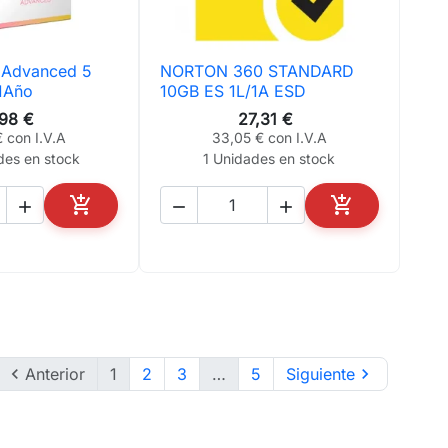
 Advanced 5
NORTON 360 STANDARD
ta rápida

Vista rápida
 1Año
10GB ES 1L/1A ESD
,98 €
27,31 €
 con I.V.A
33,05 € con I.V.A
des en stock
1 Unidades en stock





AÑADIR AL CARRITO
AÑADIR AL CA

Anterior
1
2
3
…
5
Siguiente
