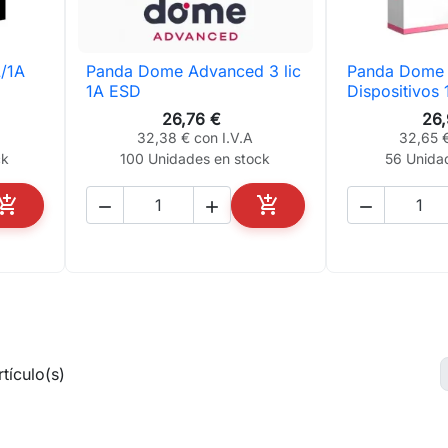
/1A
Panda Dome Advanced 3 lic
Panda Dome

Vista rápida

Vis
1A ESD
Dispositivos
26,76 €
26
32,38 € con I.V.A
32,65 €
ck
100 Unidades en stock
56 Unida





AÑADIR AL CARRITO
AÑADIR AL CARRITO
tículo(s)