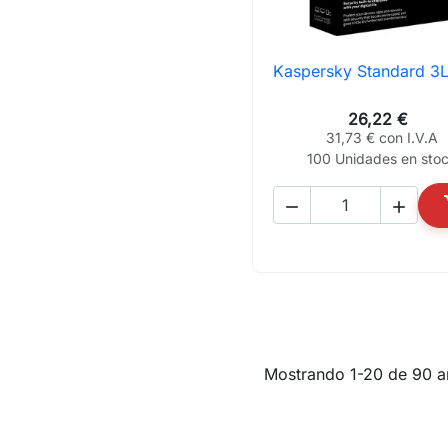
Kaspersky Standard 3L

Vista rápida
26,22 €
31,73 € con I.V.A
100 Unidades en sto


Mostrando 1-20 de 90 ar