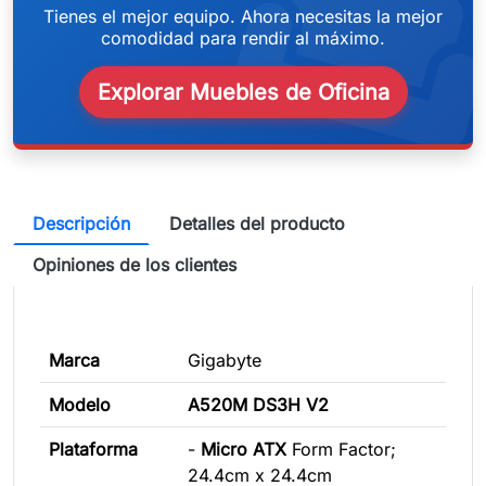
weeken
Tienes el mejor equipo. Ahora necesitas la mejor
comodidad para rendir al máximo.
Explorar Muebles de Oficina
Descripción
Detalles del producto
Opiniones de los clientes
Marca
Gigabyte
Modelo
A520M DS3H V2
Plataforma
-
Micro ATX
Form Factor;
24.4cm x 24.4cm