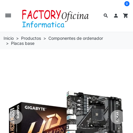
0
dehaze
search

shopping_cart
Inicio
Productos
Componentes de ordenador
Placas base
Previous
Next