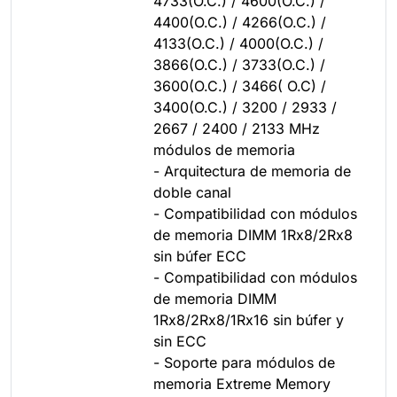
4733(O.C.) / 4600(O.C.) /
4400(O.C.) / 4266(O.C.) /
4133(O.C.) / 4000(O.C.) /
3866(O.C.) / 3733(O.C.) /
3600(O.C.) / 3466( O.C) /
3400(O.C.) / 3200 / 2933 /
2667 / 2400 / 2133 MHz
módulos de memoria
- Arquitectura de memoria de
doble canal
- Compatibilidad con módulos
de memoria DIMM 1Rx8/2Rx8
sin búfer ECC
- Compatibilidad con módulos
de memoria DIMM
1Rx8/2Rx8/1Rx16 sin búfer y
sin ECC
- Soporte para módulos de
memoria Extreme Memory