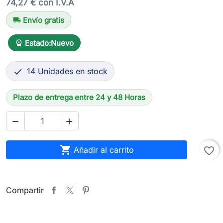
74,27 € con I.V.A
Envío gratis
local_shipping
Estado:
Nuevo
workspace_premium
14 Unidades en stock

Plazo de entrega entre 24 y 48 Horas



Añadir al carrito
favorite_border
Compartir