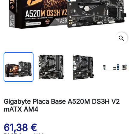
search
Gigabyte Placa Base A520M DS3H V2
mATX AM4
61,38 €