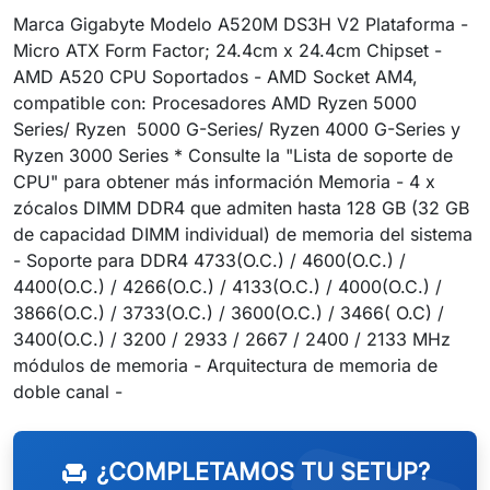
Marca Gigabyte Modelo A520M DS3H V2 Plataforma -
Micro ATX Form Factor; 24.4cm x 24.4cm Chipset -
AMD A520 CPU Soportados - AMD Socket AM4,
compatible con: Procesadores AMD Ryzen 5000
Series/ Ryzen 5000 G-Series/ Ryzen 4000 G-Series y
Ryzen 3000 Series * Consulte la "Lista de soporte de
CPU" para obtener más información Memoria - 4 x
zócalos DIMM DDR4 que admiten hasta 128 GB (32 GB
de capacidad DIMM individual) de memoria del sistema
- Soporte para DDR4 4733(O.C.) / 4600(O.C.) /
4400(O.C.) / 4266(O.C.) / 4133(O.C.) / 4000(O.C.) /
3866(O.C.) / 3733(O.C.) / 3600(O.C.) / 3466( O.C) /
3400(O.C.) / 3200 / 2933 / 2667 / 2400 / 2133 MHz
módulos de memoria - Arquitectura de memoria de
doble canal -
¿COMPLETAMOS TU SETUP?
chair