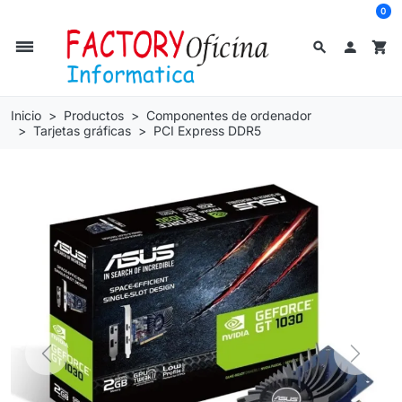
0
dehaze
search

shopping_cart
Inicio
Productos
Componentes de ordenador
Tarjetas gráficas
PCI Express DDR5
Previous
Next