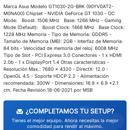
Marca Asus Modelo GT1030-2G-BRK (90YV0AT2-
M0NA00) Chipset - NVIDIA GeForce GT 1030 - OC
Mode: Boost: 1506 MHz Base: 1266 MHz - Gaming
Mode (Default): Boost Clock: 1468 MHz Base Clock:
1228 MHz Memoria - Tipo de Memoria: GDDR5 -
Tamaño de Memoria (MB): 2GB - Interfaz de Memoria:
64 bits - Velocidad de memoria del reloj: 6008 MHz
Tipo de Slot - PCI Express 3.0 Conectores - 1 x HDMI
2.0b - 1 x DisplayPort 1.4 Otras características -
Resolución Max.: 7680 x 4320 - DirectX: 12.0 -
OpenGL 4.5 - Soporte HDCP 2.2 - Alimentación
recomendada: 300W - Dimensiones: 16.9 x 6.9 x2.1
weeken
cm. Fecha Revisión 18-06-2021 por MSB
¿COMPLETAMOS TU SETUP?
chair
Tienes el mejor equipo. Ahora necesitas la mejor
comodidad para rendir al máximo.