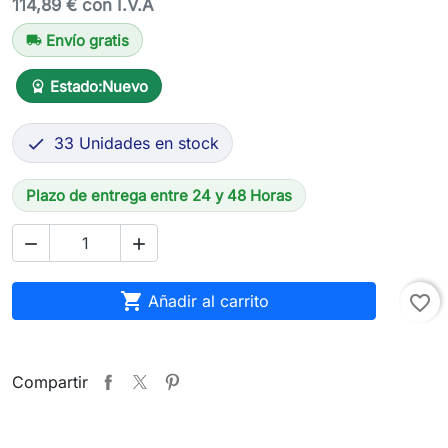
114,89 € con I.V.A
Envío gratis
local_shipping
Estado:
Nuevo
workspace_premium
33 Unidades en stock

Plazo de entrega entre 24 y 48 Horas



Añadir al carrito
favorite_border
Compartir