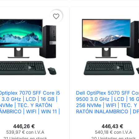
favorite_border
Optiplex 7070 SFF Core i5
Dell OptiPlex 5070 SFF Co

Vista rápida

Vista rápida
 3.0 GHz | LCD | 16 GB |
9500 3.0 GHz | LCD | 16 G
NVMe | TEC. Y RATÓN
256 NVMe | WIFI | TEC. Y
ÁMBRICO | WIFI | WIN 11 |
RATÓN INALAMBRICO | D
446,26 €
446,43 €
539,97 € con I.V.A
540,18 € con I.V.A
21 Unidades en stock
20 Unidades en stock