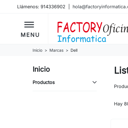
Llámenos:
914336902
|
hola@factoryinformatica
dehaze
MENU
Inicio
Marcas
Dell
Lis
Inicio
Productos
Produc
Hay 80