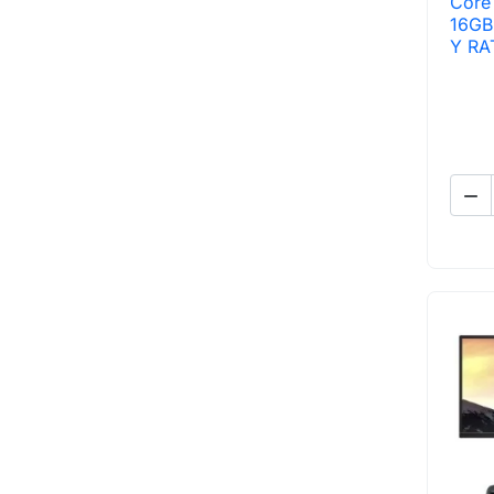
Core
16GB
Y RA
