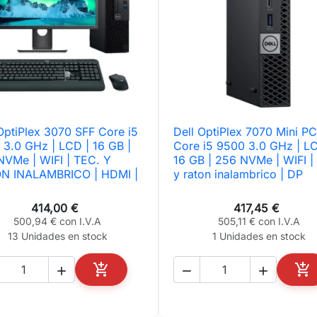
OptiPlex 3070 SFF Core i5
Dell OptiPlex 7070 Mini PC

Vista rápida

Vista rápida
 3.0 GHz | LCD | 16 GB |
Core i5 9500 3.0 GHz | LC
NVMe | WIFI | TEC. Y
16 GB | 256 NVMe | WIFI |
N INALAMBRICO | HDMI |
y raton inalambrico | DP
414,00 €
417,45 €
500,94 € con I.V.A
505,11 € con I.V.A
13 Unidades en stock
1 Unidades en stock





AÑADIR AL CARRITO
AÑ