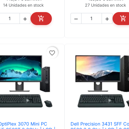
14 Unidades en stock
27 Unidades en stock





AÑADIR AL CARRITO
AÑ
favorite_border
OptiPlex 3070 Mini PC
Dell Precision 3431 SFF Co

Vista rápida

Vista rápida