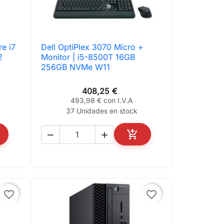
e i7
Dell OptiPlex 3070 Micro +

Vista rápida
2
Monitor | i5-8500T 16GB
256GB NVMe W11
408,25 €
493,98 € con I.V.A
37 Unidades en stock



ADIR AL CARRITO
AÑADIR AL CARRITO
favorite_border
favorite_border