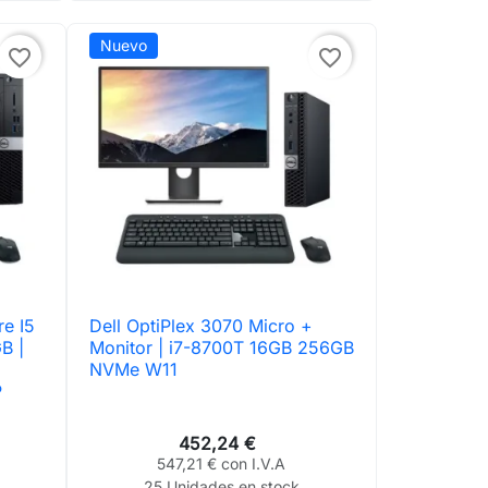
Nuevo
favorite_border
favorite_border
re I5
Dell OptiPlex 3070 Micro +

Vista rápida
B |
Monitor | i7-8700T 16GB 256GB
NVMe W11
P
452,24 €
547,21 € con I.V.A
25 Unidades en stock