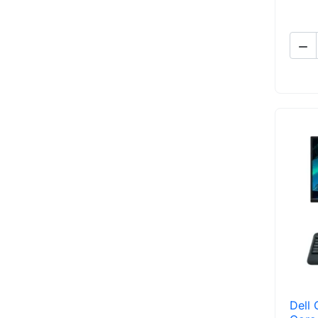

Dell 