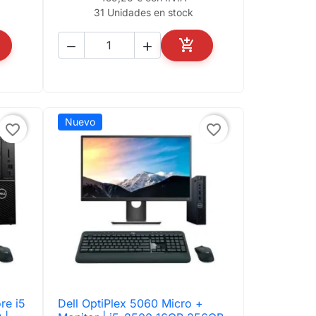
31 Unidades en stock



ADIR AL CARRITO
AÑADIR AL CARRITO
Nuevo
favorite_border
favorite_border
re i5
Dell OptiPlex 5060 Micro +

Vista rápida