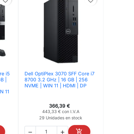
re i5
Dell OptiPlex 3070 SFF Core i7

Vista rápida
B |
8700 3.2 GHz | 16 GB | 256
NVME | WIN 11 | HDMI | DP
N 11
366,39 €
443,33 € con I.V.A
29 Unidades en stock


