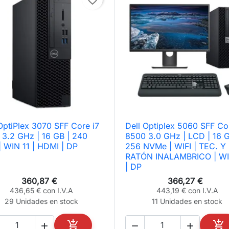
OptiPlex 3070 SFF Core i7
Dell Optiplex 5060 SFF Co

Vista rápida

Vista rápida
 3.2 GHz | 16 GB | 240
8500 3.0 GHz | LCD | 16 G
 WIN 11 | HDMI | DP
256 NVMe | WIFI | TEC. Y
RATÓN INALAMBRICO | WI
| DP
360,87 €
366,27 €
436,65 € con I.V.A
443,19 € con I.V.A
29 Unidades en stock
11 Unidades en stock




