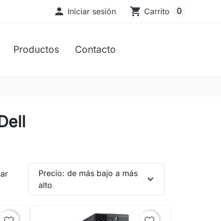

shopping_cart
0
Iniciar sesión
Carrito
Productos
Contacto
Dell
Precio: de más bajo a más
ar
expand_more
alto
favorite_border
favorite_border