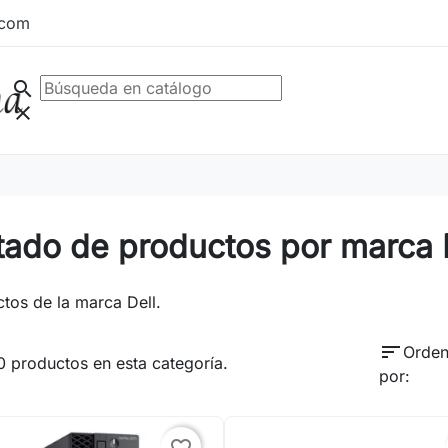
.com
search
clear
tado de productos por marca 
tos de la marca Dell.
sort
Orden
 productos en esta categoría.
por:
favorite_border