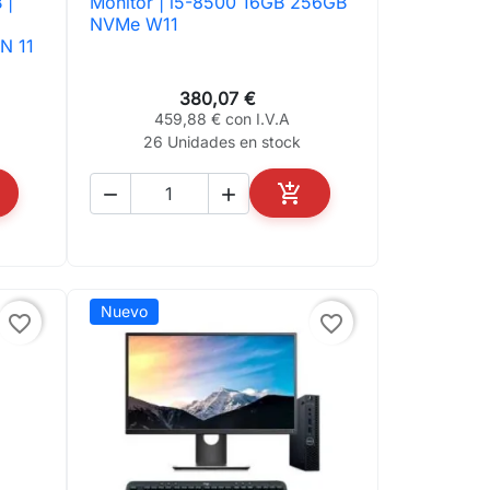
 |
Monitor | i5-8500 16GB 256GB
NVMe W11
N 11
380,07 €
459,88 € con I.V.A
26 Unidades en stock



ADIR AL CARRITO
AÑADIR AL CARRITO
Nuevo
favorite_border
favorite_border