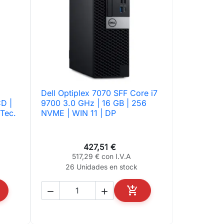
Dell Optiplex 7070 SFF Core i7

Vista rápida
D |
9700 3.0 GHz | 16 GB | 256
 Tec.
NVME | WIN 11 | DP
427,51 €
517,29 € con I.V.A
26 Unidades en stock



ADIR AL CARRITO
AÑADIR AL CARRITO