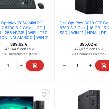
 Optiplex 7060 Mini PC
Dell OptiPlex 3070 SFF Cor

Vista rápida

Vista rápida
 i7 8700 3.2 GHz | LCD |
8700 3.2 GHz | 16 GB | 51
B | 256 NVME | WIFI | TEC.
SSD | WIN 11 | HDMI | DP
TÓN INALAMRICO | WIN 11
389,62 €
395,02 €
471,44 € con I.V.A
477,97 € con I.V.A
24 Unidades en stock
29 Unidades en stock





AÑADIR AL CARRITO
AÑ
favorite_border