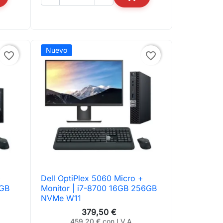
ADIR AL CARRITO
AÑADIR AL CARRITO
Nuevo
favorite_border
favorite_border
+
Dell OptiPlex 5060 Micro +

Vista rápida
6GB
Monitor | i7-8700 16GB 256GB
NVMe W11
379,50 €
459,20 € con I.V.A