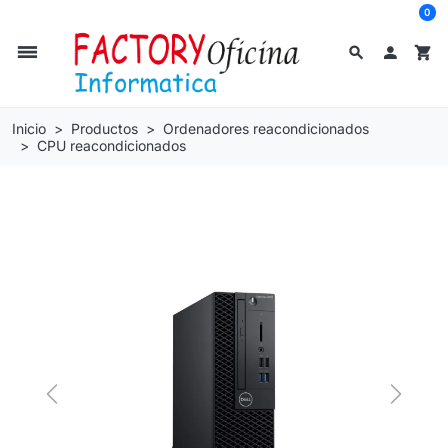
0
dehaze
search

shopping_cart
Inicio
Productos
Ordenadores reacondicionados
CPU reacondicionados
Previous
Next