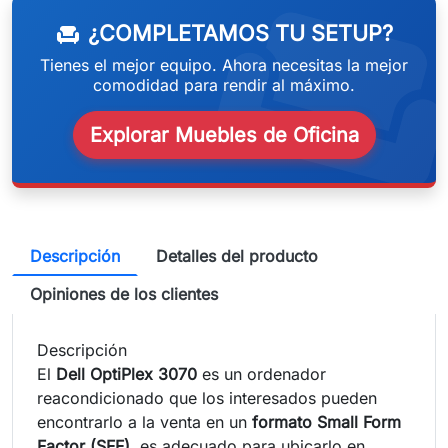
weeken
¿COMPLETAMOS TU SETUP?
chair
Tienes el mejor equipo. Ahora necesitas la mejor
comodidad para rendir al máximo.
Explorar Muebles de Oficina
Descripción
Detalles del producto
Opiniones de los clientes
Descripción
El
Dell OptiPlex 3070
es un ordenador
reacondicionado que los interesados pueden
encontrarlo a la venta en un
formato Small Form
Factor (SFF)
, es adecuado para ubicarlo en