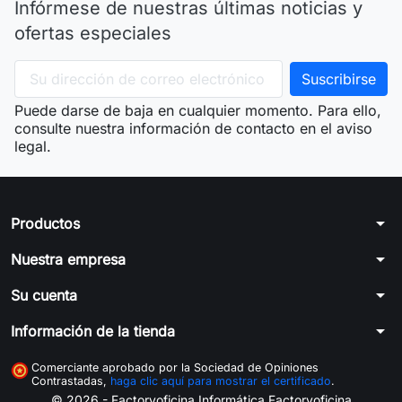
Infórmese de nuestras últimas noticias y
ofertas especiales
Puede darse de baja en cualquier momento. Para ello,
consulte nuestra información de contacto en el aviso
legal.
arrow_drop_down
Productos
arrow_drop_down
Nuestra empresa
arrow_drop_down
Su cuenta
arrow_drop_down
Información de la tienda
Comerciante aprobado por la Sociedad de Opiniones
Contrastadas,
haga clic aquí para mostrar el certificado
.
© 2026 - Factoryoficina
Informática Factoryoficina