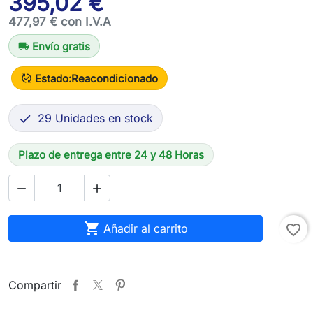
395,02 €
477,97 € con I.V.A
Envío gratis
local_shipping
Estado:
Reacondicionado
published_with_changes
29 Unidades en stock

Plazo de entrega entre 24 y 48 Horas



Añadir al carrito
favorite_border
Compartir