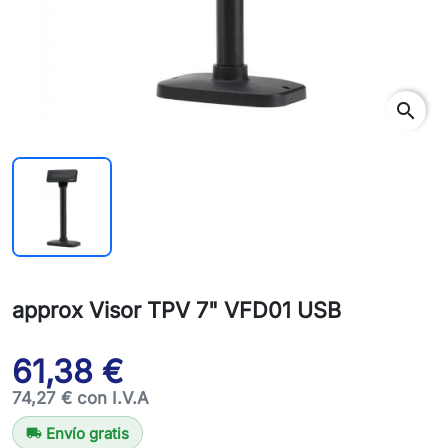
search
approx Visor TPV 7" VFD01 USB
61,38 €
74,27 € con I.V.A
Envío gratis
local_shipping