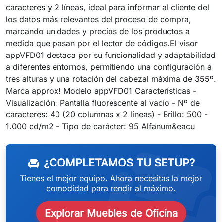
caracteres y 2 líneas, ideal para informar al cliente del
los datos más relevantes del proceso de compra,
marcando unidades y precios de los productos a
medida que pasan por el lector de códigos.El visor
appVFD01 destaca por su funcionalidad y adaptabilidad
a diferentes entornos, permitiendo una configuración a
tres alturas y una rotación del cabezal máxima de 355º.
Marca approx! Modelo appVFD01 Características -
Visualización: Pantalla fluorescente al vacío - Nº de
caracteres: 40 (20 columnas x 2 líneas) - Brillo: 500 -
weeken
1.000 cd/m2 - Tipo de carácter: 95 Alfanum&eacu
¿COMPLETAMOS TU SETUP?
chair
Tienes el mejor equipo. Ahora necesitas la mejor
comodidad para rendir al máximo.
Explorar Muebles de Oficina