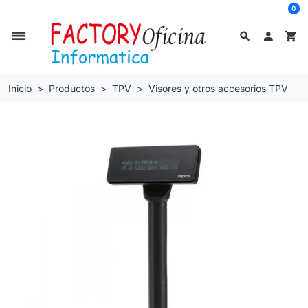
0
dehaze
search

shopping_cart
Inicio
Productos
TPV
Visores y otros accesorios TPV