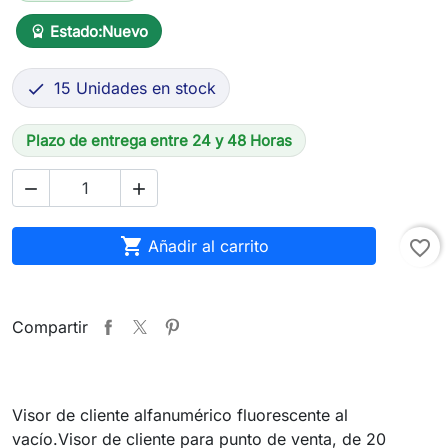
Estado:
Nuevo
workspace_premium
15 Unidades en stock

Plazo de entrega entre 24 y 48 Horas



Añadir al carrito
favorite_border
Compartir
Visor de cliente alfanumérico fluorescente al
vacío.Visor de cliente para punto de venta, de 20