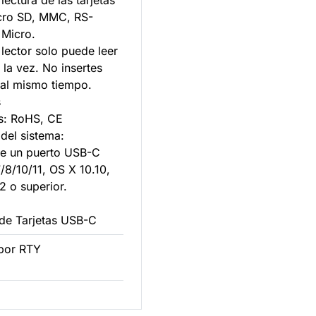
lectura de las tarjetas
cro SD, MMC, RS-
Micro.
 lector solo puede leer
a la vez. No insertes
 al mismo tiempo.
s
s: RoHS, CE
 del sistema:
e un puerto USB-C
/10/11, OS X 10.10,
2 o superior.
 de Tarjetas USB-C
por RTY