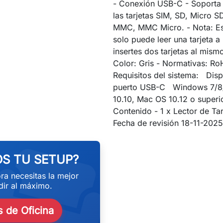
- Conexión USB-C - Soporta l
las tarjetas SIM, SD, Micro 
MMC, MMC Micro. - Nota: Est
solo puede leer una tarjeta a
insertes dos tarjetas al mism
Color: Gris - Normativas: Ro
Requisitos del sistema: Dis
puerto USB-C Windows 7/8/
10.10, Mac OS 10.12 o superio
Contenido - 1 x Lector de Ta
eekend
Fecha de revisión 18-11-202
S TU SETUP?
ra necesitas la mejor
ir al máximo.
 de Oficina