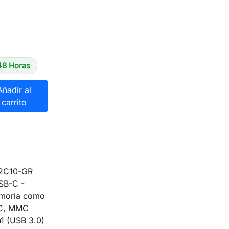
48 Horas
Añadir al
carrito
-2C10-GR
USB-C -
memoria como
MC, MMC
1 (USB 3.0)