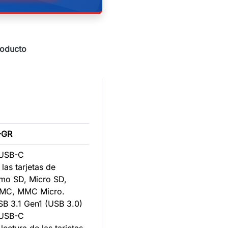
roducto
-GR
 USB-C
 las tarjetas de
mo SD, Micro SD,
MC, MMC Micro.
SB 3.1 Gen1 (USB 3.0)
 USB-C