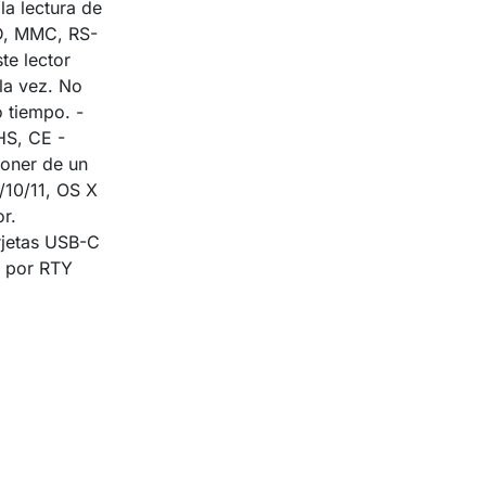
a lectura de
SD, MMC, RS-
e lector
 la vez. No
o tiempo. -
HS, CE -
poner de un
10/11, OS X
r.
rjetas USB-C
5 por RTY