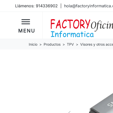
Llámenos:
914336902
|
hola@factoryinformatica
dehaze
MENU
Inicio
Productos
TPV
Visores y otros acc