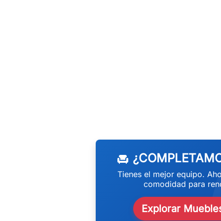
w
¿COMPLETAMO
chair
Tienes el mejor equipo. Aho
comodidad para rend
Explorar Muebles