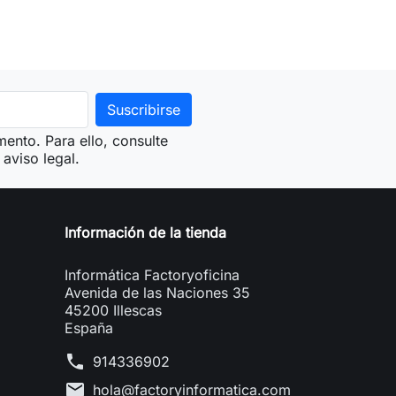
ento. Para ello, consulte
aviso legal.
Información de la tienda
Informática Factoryoficina
Avenida de las Naciones 35
45200 Illescas
España
phone
914336902
mail
hola@factoryinformatica.com