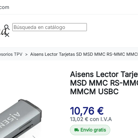
.com
search
clear
esorios TPV
Aisens Lector Tarjetas SD MSD MMC RS-MMC MM
Aisens Lector Tarj
MSD MMC RS-MM
MMCM USBC
10,76 €
13,02 € con I.V.A
Envío gratis
local_shipping