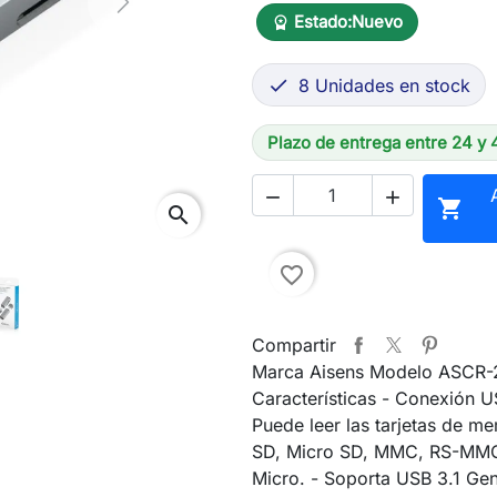
Next
Estado:
Nuevo
workspace_premium
8 Unidades en stock

Plazo de entrega entre 24 y 



search
favorite_border
Compartir
Marca Aisens Modelo ASCR
Características - Conexión 
Puede leer las tarjetas de 
SD, Micro SD, MMC, RS-M
Micro. - Soporta USB 3.1 Gen