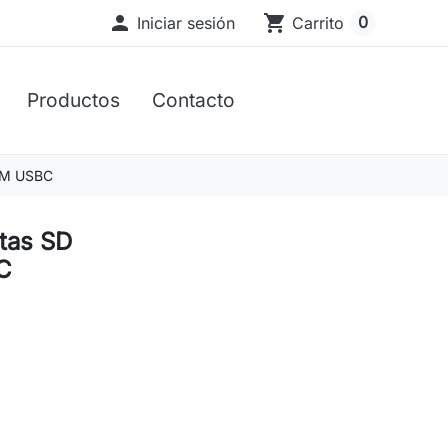

shopping_cart
0
Iniciar sesión
Carrito
Productos
Contacto
CM USBC
etas SD
C