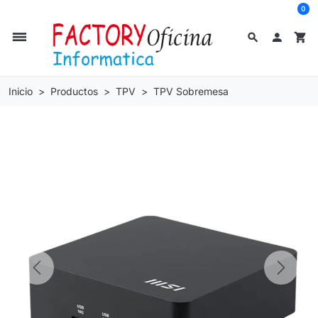
0
dehaze
search

shopping_cart
Inicio
Productos
TPV
TPV Sobremesa
Previous
Next