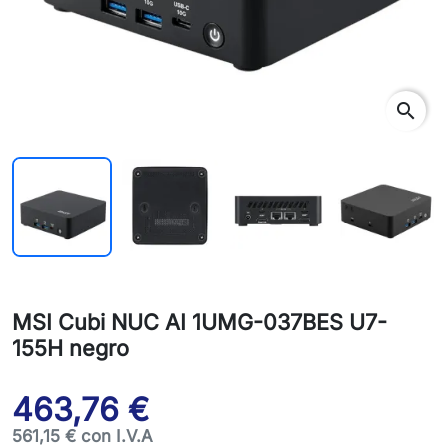
search
MSI Cubi NUC AI 1UMG-037BES U7-
155H negro
463,76 €
561,15 € con I.V.A