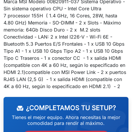
Marca MSI Modelo 00B20911-037 Sistema Operativo -
Sin sistema operativo CPU - Intel Core Ultra
7 processor 155H ( 1.4 GHz, 16 Cores, 28W, hasta
4.80 GHz) Memoria - SO-DIMM - 2 x Slots - Máximo
memoria: 64Gb Disco Duro - 2 x M.2 slots
Conectividad - LAN: 2 x Intel I226-V - Wi-Fi 6E -
Bluetooth 5.3 Puertos E/S Frontales - 1 x USB 10 Gbps
Tipo A1 - 1 x USB 10 Gbps Tipo A2 - 1 x USB 10 Gbps
Tipo C Traseros - 1 x conector CC - 1 x salida HDMI
(compatible con 4K a 60 Hz, según lo especificado en
HDMI 2.1)compatible con MSI Power Link - 2 x puertos
RJ45 LAN (2,5 G) - 1 x salida HDMI (compatible con
weeken
4K a 60 Hz, según lo especificado en HDMI 2.1) - 2
¿COMPLETAMOS TU SETUP?
chair
Tienes el mejor equipo. Ahora necesitas la mejor
comodidad para rendir al máximo.