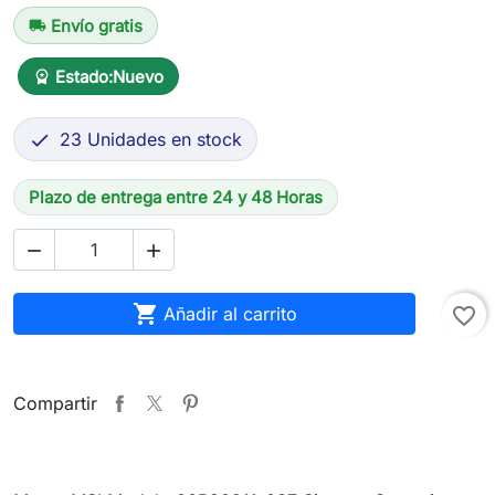
Envío gratis
local_shipping
Estado:
Nuevo
workspace_premium
23 Unidades en stock

Plazo de entrega entre 24 y 48 Horas



Añadir al carrito
favorite_border
Compartir