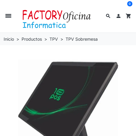
0
dehaze
search

shopping_cart
Inicio
Productos
TPV
TPV Sobremesa