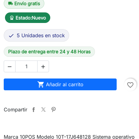
Envío gratis
local_shipping
Estado:
Nuevo
workspace_premium
5 Unidades en stock

Plazo de entrega entre 24 y 48 Horas



Añadir al carrito
favorite_border
Compartir
Marca 10POS Modelo 10T-17J648128 Sistema operativo