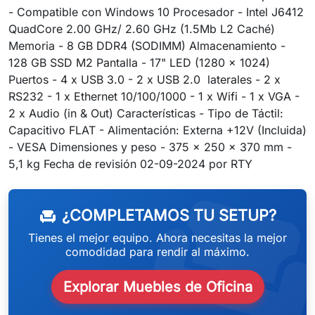
- Compatible con Windows 10 Procesador - Intel J6412
QuadCore 2.00 GHz/ 2.60 GHz (1.5Mb L2 Caché)
Memoria - 8 GB DDR4 (SODIMM) Almacenamiento -
128 GB SSD M2 Pantalla - 17" LED (1280 x 1024)
Puertos - 4 x USB 3.0 - 2 x USB 2.0 laterales - 2 x
RS232 - 1 x Ethernet 10/100/1000 - 1 x Wifi - 1 x VGA -
2 x Audio (in & Out) Características - Tipo de Táctil:
Capacitivo FLAT - Alimentación: Externa +12V (Incluida)
- VESA Dimensiones y peso - 375 x 250 x 370 mm -
weeken
5,1 kg Fecha de revisión 02-09-2024 por RTY
¿COMPLETAMOS TU SETUP?
chair
Tienes el mejor equipo. Ahora necesitas la mejor
comodidad para rendir al máximo.
Explorar Muebles de Oficina