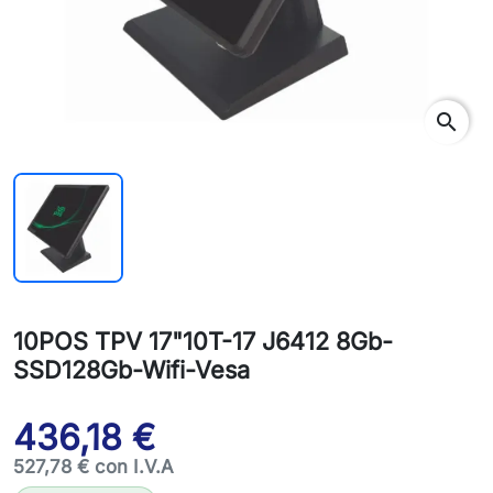
search
10POS TPV 17"10T-17 J6412 8Gb-
SSD128Gb-Wifi-Vesa
436,18 €
527,78 € con I.V.A