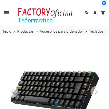
0
dehaze
search

shopping_cart
Inicio
Productos
Accesorios para ordenador
Teclados
Previous
Next