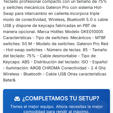
Teclado profesional compacto con un tamaño de 75%
y switches mecánicos Gateron Pro con sistema Hot-
Swap para intercambio en caliente.Incorpora triple
modo de conectividad, Wireless, Bluetooth 5.0 o cable
USB y dispone de keycaps fabricadas en PBT de
manera opcional. Marca Hiditec Modelo GKE010005
Características - Tipo de switches: Mecánicos - MTBF
switches: 50 M - Modelo de switches: Gateron Pro Red
- Hot-swap switches - Número de teclas: 85 - Tamaño
del teclado: 75% - Cable desmontable - Tipo de
Keycaps: ABS - Distribución del teclado: ISO - Español
- Iluminación: ARGB CHROMA Conectividad - 2.4 Ghz
Wireless - Bluetooth - Cable USB Otras características
Bater&
¿COMPLETAMOS TU SETUP?
chair
Tienes el mejor equipo. Ahora necesitas la mejor
comodidad para rendir al máximo.