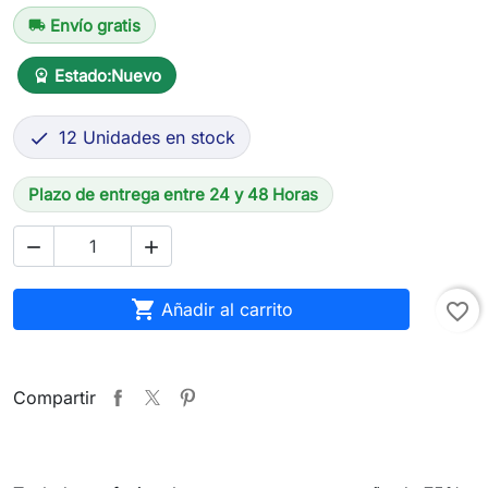
Envío gratis
local_shipping
Estado:
Nuevo
workspace_premium
12 Unidades en stock

Plazo de entrega entre 24 y 48 Horas



Añadir al carrito
favorite_border
Compartir