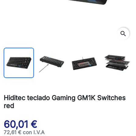
search
Hiditec teclado Gaming GM1K Switches
red
60,01 €
72,61 € con I.V.A