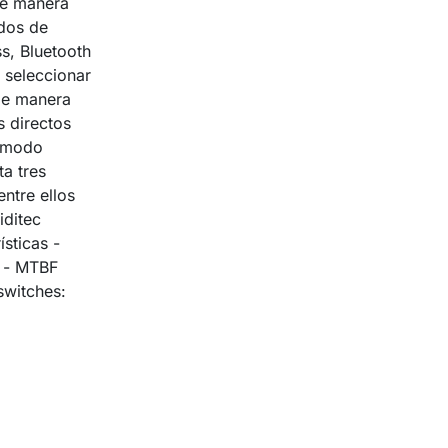
de manera
dos de
s, Bluetooth
 seleccionar
de manera
s directos
l modo
a tres
entre ellos
iditec
sticas -
s - MTBF
switches: