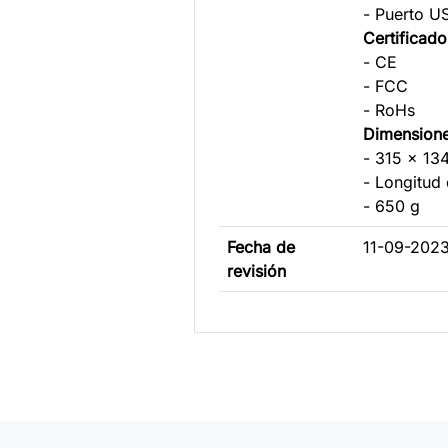
- Puerto U
Certifica
- CE
- FCC
- RoHs
Dimensione
- 315 x 1
- Longitud 
- 650 g
Fecha de
11-09-202
revisión