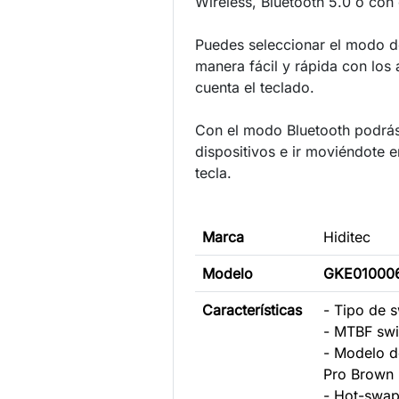
Wireless, Bluetooth 5.0 o con
Puedes seleccionar el modo d
manera fácil y rápida con los
cuenta el teclado.
Con el modo Bluetooth podrás 
dispositivos e ir moviéndote e
tecla.
Marca
Hiditec
Modelo
GKE01000
Características
- Tipo de 
- MTBF swi
- Modelo d
Pro Brown
- Hot-swap