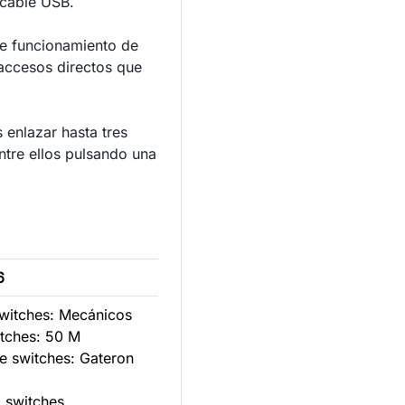
 cable USB.
e funcionamiento de
 accesos directos que
enlazar hasta tres
ntre ellos pulsando una
6
switches: Mecánicos
tches: 50 M
e switches: Gateron
 switches