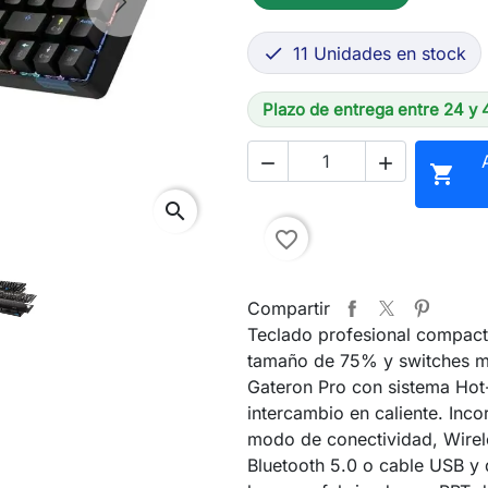
Next
11 Unidades en stock

Plazo de entrega entre 24 y 



search
favorite_border
Compartir
Teclado profesional compac
tamaño de 75% y switches 
Gateron Pro con sistema Ho
intercambio en caliente. Incor
modo de conectividad, Wirel
Bluetooth 5.0 o cable USB y