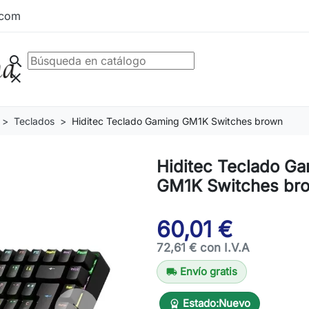
.com
search
clear
Teclados
Hiditec Teclado Gaming GM1K Switches brown
Hiditec Teclado G
GM1K Switches br
60,01 €
72,61 € con I.V.A
Envío gratis
local_shipping
Estado:
Nuevo
workspace_premium