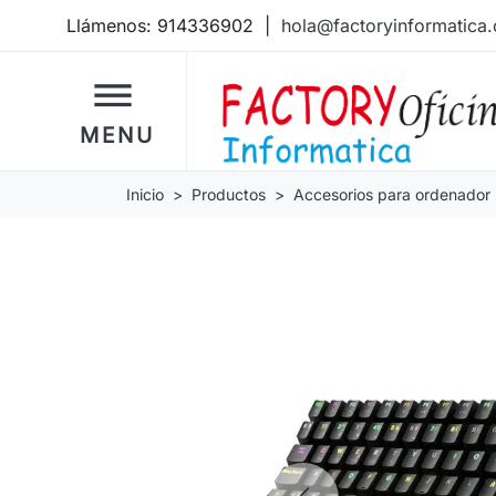
Llámenos:
914336902
|
hola@factoryinformatica
dehaze
MENU
Inicio
Productos
Accesorios para ordenador