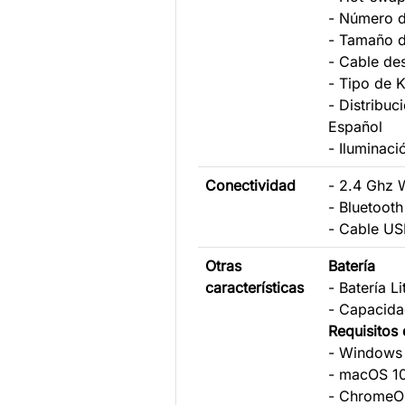
- Número d
- Tamaño d
- Cable de
- Tipo de 
- Distribuc
Español
- Iluminaci
Conectividad
- 2.4 Ghz 
- Bluetooth
- Cable US
Otras
Batería
características
- Batería Li
- Capacida
Requisito
- Windows 
- macOS 10
- Chrome