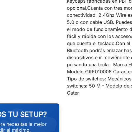
keycaps fabricadas en PBT 
opcional.Cuenta con tres mo
conectividad, 2.4Ghz Wireles
5.0 o con cable USB. Puedes
el modo de funcionamiento 
fácil y rápida con los acceso
que cuenta el teclado.Con e
Bluetooth podrás enlazar hast
dispositivos e ir moviéndote 
pulsando una tecla. Marca H
Modelo GKE010006 Caracterí
Tipo de switches: Mecánico
switches: 50 M - Modelo de 
Gater
S TU SETUP?
ra necesitas la mejor
ir al máximo.