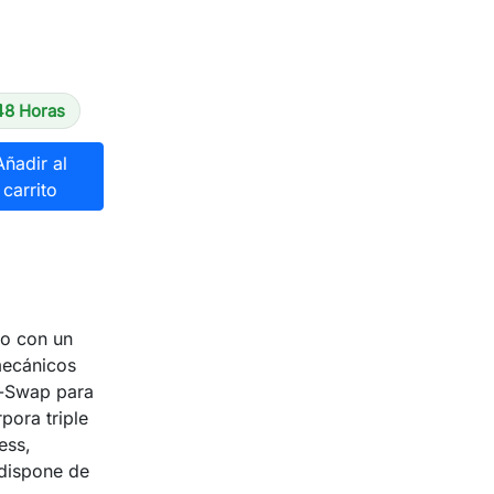
48 Horas
Añadir al
carrito
to con un
mecánicos
t-Swap para
pora triple
ess,
 dispone de