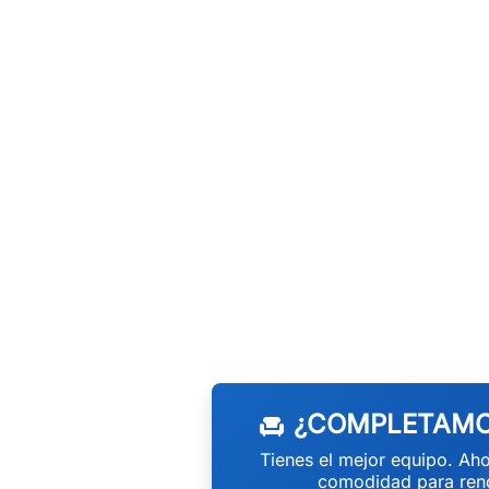
¿COMPLETAMO
chair
Tienes el mejor equipo. Aho
comodidad para rend