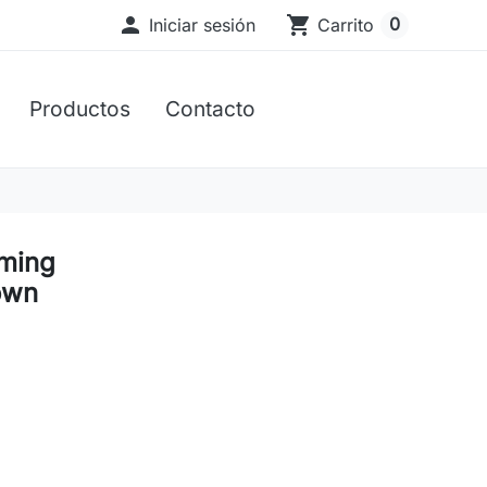

shopping_cart
0
Iniciar sesión
Carrito
Productos
Contacto
aming
own