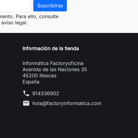
ento. Para ello, consulte
aviso legal.
Información de la tienda
Informática Factoryoficina
Avenida de las Naciones 35
45200 Illescas
España
phone
914336902
mail
hola@factoryinformatica.com