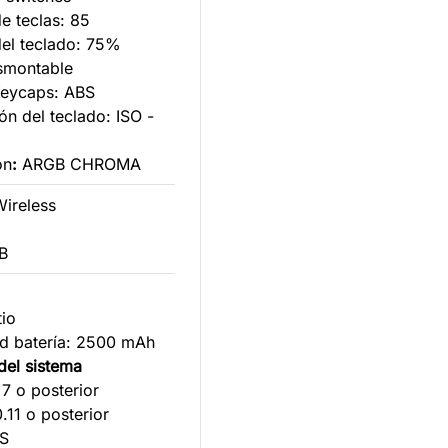
e teclas: 85
el teclado: 75%
smontable
Keycaps: ABS
ión del teclado: ISO -
ón
:
ARGB CHROMA
Wireless
B
tio
d batería: 2500 mAh
s del sistema
7 o posterior
.11 o posterior
OS