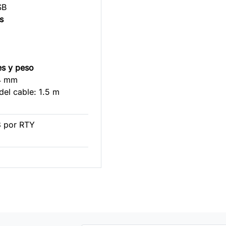
SB
dos
s y peso
34 mm
del cable: 1.5 m
3 por RTY