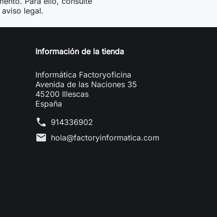
ento. Para ello, consulte
aviso legal.
Información de la tienda
Informática Factoryoficina
Avenida de las Naciones 35
45200 Illescas
España
phone
914336902
mail
hola@factoryinformatica.com