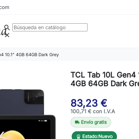
.com
search
clear
4 10.1" 4GB 64GB Dark Grey
TCL Tab 10L Gen4 1
4GB 64GB Dark Gr
83,23 €
100,71 € con I.V.A
Envío gratis
local_shipping
Estado:
Nuevo
workspace_premium