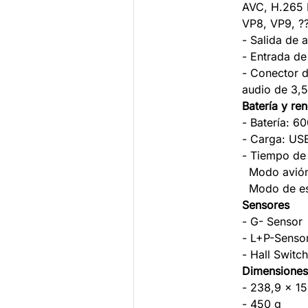
AVC, H.265
VP8, VP9, ?
- Salida de 
- Entrada de
- Conector 
audio de 3,
Batería y re
- Batería: 
- Carga: US
- Tiempo de
Modo avión
Modo de esp
Sensores
- G- Sensor
- L+P-Senso
- Hall Switc
Dimensiones
- 238,9 x 1
- 450 g