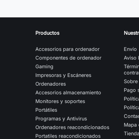
Productos
Nuest
Accesorios para ordenador
Envío
Componentes de ordenador
Aviso 
Gaming
Términ
contra
Impresoras y Escáneres
Sobre
Ordenadores
Pago 
Accesorios almacenamiento
Políti
Monitores y soportes
Políti
Portátiles
Conta
Programas y Antivirus
Mapa d
Ordenadores reacondicionados
Tiend
Portatiles reacondicionados