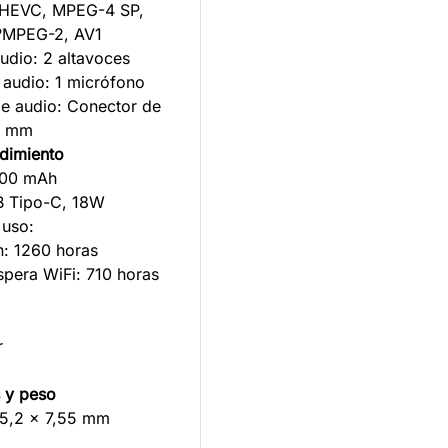
 HEVC, MPEG-4 SP,
?MPEG-2, AV1
audio: 2 altavoces
 audio: 1 micrófono
de audio: Conector de
5 mm
ndimiento
6000 mAh
B Tipo-C, 18W
 uso:
: 1260 horas
era WiFi: 710 horas
r
h
 y peso
55,2 x 7,55 mm