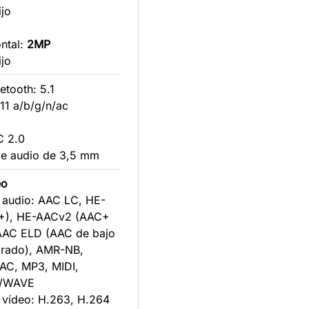
ijo
ntal:
2MP
ijo
etooth: 5.1
.11 a/b/g/n/ac
C 2.0
de audio de 3,5 mm
eo
 audio: AAC LC, HE-
+), HE-AACv2 (AAC+
AAC ELD (AAC de bajo
orado), AMR-NB,
AC, MP3, MIDI,
M/WAVE
 vídeo: H.263, H.264