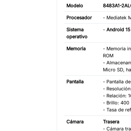
Modelo
8483A1-2AL
Procesador
- Mediatek
Sistema
-
Android 15
operativo
Memoria
- Memoria i
ROM
- Almacenami
Micro SD, ha
Pantalla
- Pantalla d
- Resolució
- Relación: 1
- Brillo: 400 
- Tasa de re
Cámara
Trasera
- Cámara tr