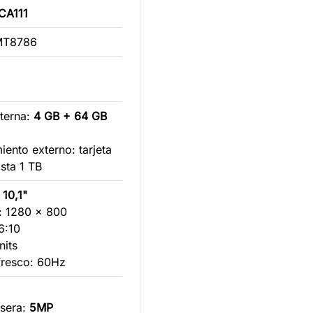
CA111
 MT8786
nterna:
4 GB
+ 64
GB
ento externo: tarjeta
sta 1 TB
e
10,1"
n: 1280 x 800
6:10
nits
fresco: 60Hz
asera:
5MP