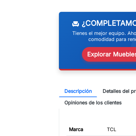
w
¿COMPLETAMO
chair
Tienes el mejor equipo. Aho
comodidad para rend
Explorar Muebles
Descripción
Detalles del p
Opiniones de los clientes
Marca
TCL