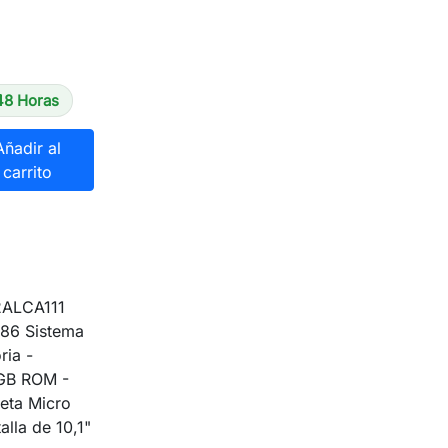
48 Horas
Añadir al
carrito
2ALCA111
86 Sistema
ria -
 GB ROM -
eta Micro
alla de 10,1"