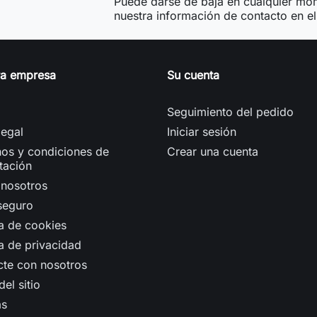
Puede darse de baja en cualquier mom
nuestra información de contacto en el 
ra empresa
Su cuenta
Seguimiento del pedido
legal
Iniciar sesión
os y condiciones de
Crear una cuenta
tación
 nosotros
seguro
ca de cookies
ca de privacidad
cte con nosotros
el sitio
as