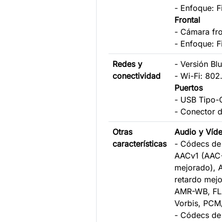
- Enfoque: F
Frontal
- Cámara fro
- Enfoque: F
Redes y
- Versión Blu
conectividad
- Wi-Fi: 802
Puertos
- USB Tipo-
- Conector 
Otras
Audio y Víd
características
- Códecs de
AACv1 (AAC
mejorado), 
retardo mej
AMR-WB, FL
Vorbis, PC
- Códecs de