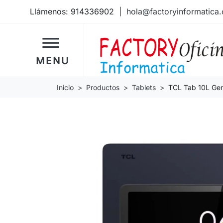
Llámenos:
914336902
|
hola@factoryinformatica
dehaze
MENU
Inicio
Productos
Tablets
TCL Tab 10L Gen