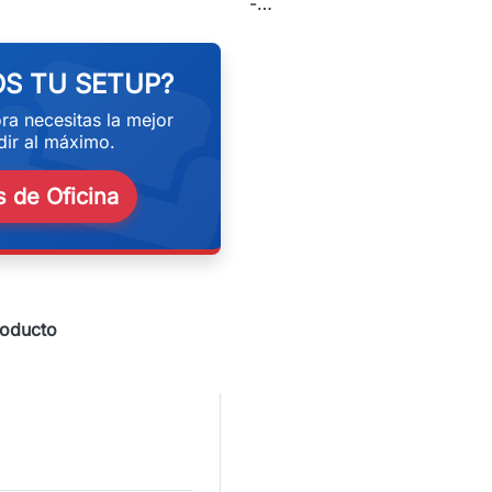
eekend
-…
S TU SETUP?
ra necesitas la mejor
ir al máximo.
 de Oficina
roducto