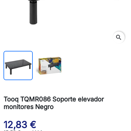
search
Tooq TQMR086 Soporte elevador
monitores Negro
12,83 €