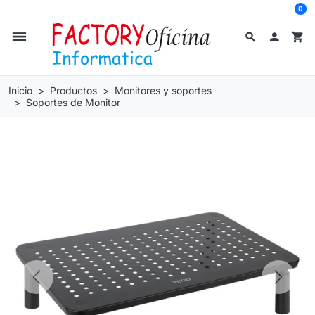
0
dehaze
search

shopping_cart
Inicio
Productos
Monitores y soportes
Soportes de Monitor
Previous
Next