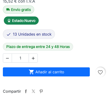
15,52 € con I.V.A
Envío gratis
local_shipping
Estado:
Nuevo
workspace_premium
13 Unidades en stock

Plazo de entrega entre 24 y 48 Horas



Añadir al carrito
favorite_border
Compartir