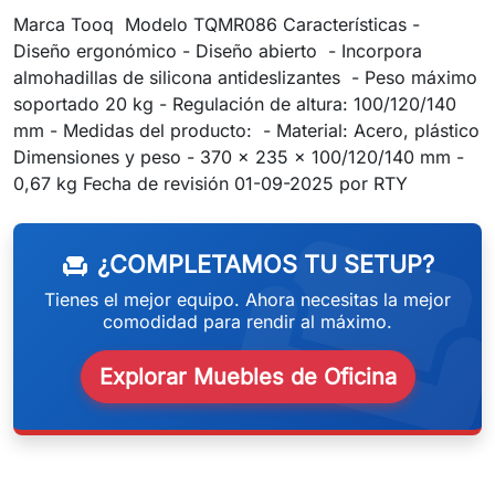
Marca Tooq Modelo TQMR086 Características -
Diseño ergonómico - Diseño abierto - Incorpora
almohadillas de silicona antideslizantes - Peso máximo
soportado 20 kg - Regulación de altura: 100/120/140
mm - Medidas del producto: - Material: Acero, plástico
Dimensiones y peso - 370 x 235 x 100/120/140 mm -
weeken
0,67 kg Fecha de revisión 01-09-2025 por RTY
¿COMPLETAMOS TU SETUP?
chair
Tienes el mejor equipo. Ahora necesitas la mejor
comodidad para rendir al máximo.
Explorar Muebles de Oficina