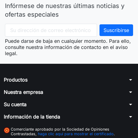
Infórmese de nuestras últimas noticias y
ofertas especiales
Puede darse de baja en cualquier momento. Para ello,
consulte nuestra información de contacto en el aviso
legal.
arrow_drop_down
Productos
arrow_drop_down
Nuestra empresa
arrow_drop_down
Su cuenta
arrow_drop_down
Información de la tienda
Comerciante aprobado por la Sociedad de Opiniones
Contrastadas,
haga clic aquí para mostrar el certificado
.