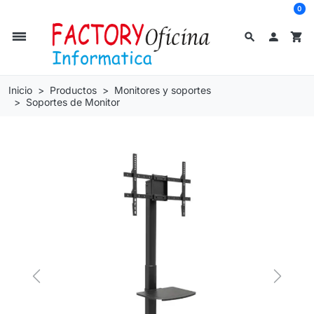
0
dehaze
search

shopping_cart
Inicio
Productos
Monitores y soportes
Soportes de Monitor
Previous
Next