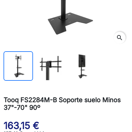
search
Tooq FS2284M-B Soporte suelo Minos
37"-70" 90º
163,15 €