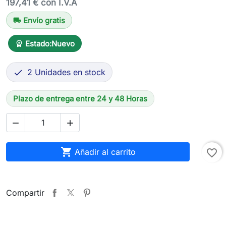
197,41 € con I.V.A
Envío gratis
local_shipping
Estado:
Nuevo
workspace_premium
2 Unidades en stock

Plazo de entrega entre 24 y 48 Horas



Añadir al carrito
favorite_border
Compartir