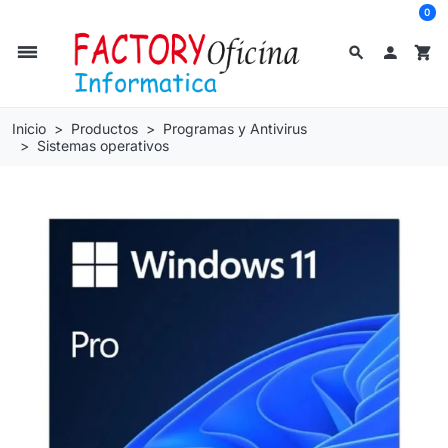
0
dehaze
search

shopping_cart
Inicio
Productos
Programas y Antivirus
Sistemas operativos