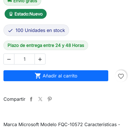
Envío gratis
local_shipping
Estado:
Nuevo
workspace_premium
100 Unidades en stock

Plazo de entrega entre 24 y 48 Horas



Añadir al carrito
favorite_border
Compartir
Marca Microsoft Modelo FQC-10572 Características -