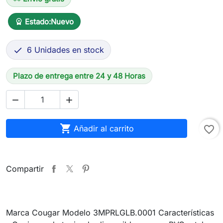
Estado:
Nuevo
workspace_premium
6 Unidades en stock

Plazo de entrega entre 24 y 48 Horas



Añadir al carrito
favorite_border
Compartir
Marca Cougar Modelo 3MPRLGLB.0001 Características