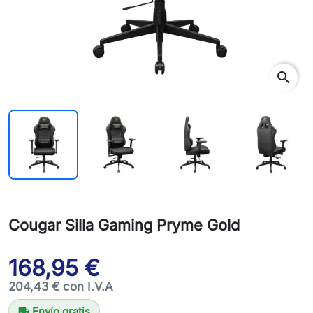
search
Cougar Silla Gaming Pryme Gold
168,95 €
204,43 € con I.V.A
Envío gratis
local_shipping