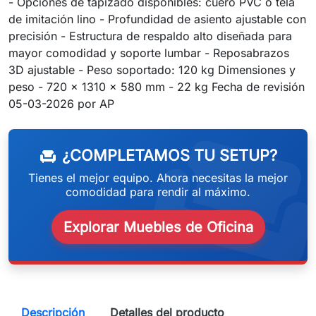
- Opciones de tapizado disponibles: cuero PVC o tela
de imitación lino - Profundidad de asiento ajustable con
precisión - Estructura de respaldo alto diseñada para
mayor comodidad y soporte lumbar - Reposabrazos
3D ajustable - Peso soportado: 120 kg Dimensiones y
peso - 720 x 1310 x 580 mm - 22 kg Fecha de revisión
weeken
05-03-2026 por AP
¿COMPLETAMOS TU SETUP?
chair
Tienes el mejor equipo. Ahora necesitas la mejor
comodidad para rendir al máximo.
Explorar Muebles de Oficina
Descripción
Detalles del producto