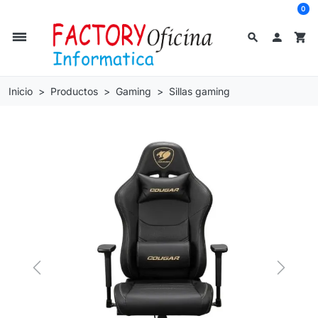
0
dehaze
search

shopping_cart
Inicio
Productos
Gaming
Sillas gaming
Previous
Next