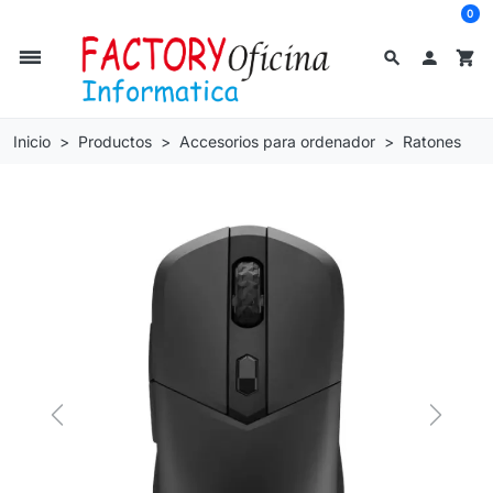
0
dehaze
search

shopping_cart
Inicio
Productos
Accesorios para ordenador
Ratones
Previous
Next