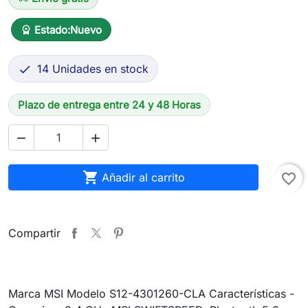
Estado:
Nuevo
workspace_premium
14 Unidades en stock

Plazo de entrega entre 24 y 48 Horas



Añadir al carrito
favorite_border
Compartir
Marca MSI Modelo S12-4301260-CLA Características -