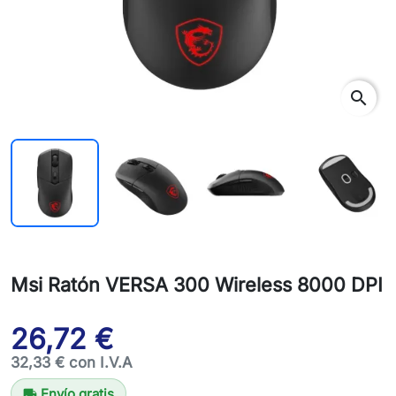
search
Msi Ratón VERSA 300 Wireless 8000 DPI
26,72 €
32,33 € con I.V.A
Envío gratis
local_shipping