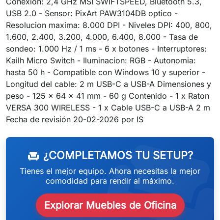
Conexion: 2,4 GHz MSI SWIFTSPEED, Bluetooth 5.3,
USB 2.0 - Sensor: PixArt PAW3104DB optico -
Resolucion maxima: 8.000 DPI - Niveles DPI: 400, 800,
1.600, 2.400, 3.200, 4.000, 6.400, 8.000 - Tasa de
sondeo: 1.000 Hz / 1 ms - 6 x botones - Interruptores:
Kailh Micro Switch - Iluminacion: RGB - Autonomia:
hasta 50 h - Compatible con Windows 10 y superior -
Longitud del cable: 2 m USB-C a USB-A Dimensiones y
peso - 125 x 64 x 41 mm - 60 g Contenido - 1 x Raton
VERSA 300 WIRELESS - 1 x Cable USB-C a USB-A 2 m
weeken
Fecha de revisión 20-02-2026 por IS
¿COMPLETAMOS TU SETUP?
chair
Tienes el mejor equipo. Ahora necesitas la mejor
comodidad para rendir al máximo.
Explorar Muebles de Oficina