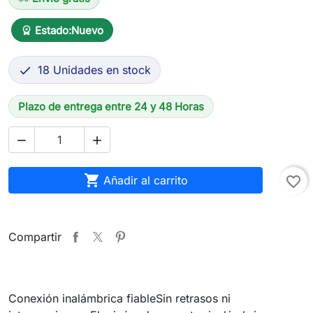
Estado:
Nuevo
workspace_premium
18 Unidades en stock

Plazo de entrega entre 24 y 48 Horas



Añadir al carrito
favorite_border
Compartir
Conexión inalámbrica fiableSin retrasos ni