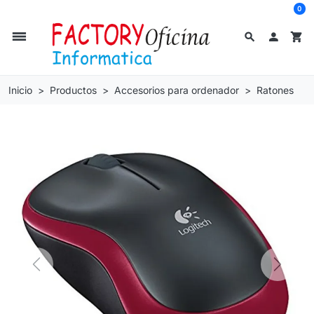
0
dehaze
search

shopping_cart
Inicio
Productos
Accesorios para ordenador
Ratones
Previous
Next