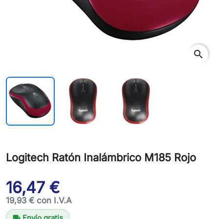
search
Logitech Ratón Inalámbrico M185 Rojo
16,47 €
19,93 € con I.V.A
Envío gratis
local_shipping