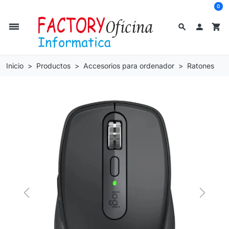
0
dehaze
search

shopping_cart
Inicio
Productos
Accesorios para ordenador
Ratones
Previous
Next