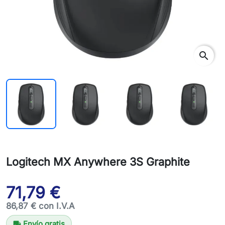
search
Logitech MX Anywhere 3S Graphite
71,79 €
86,87 € con I.V.A
Envío gratis
local_shipping