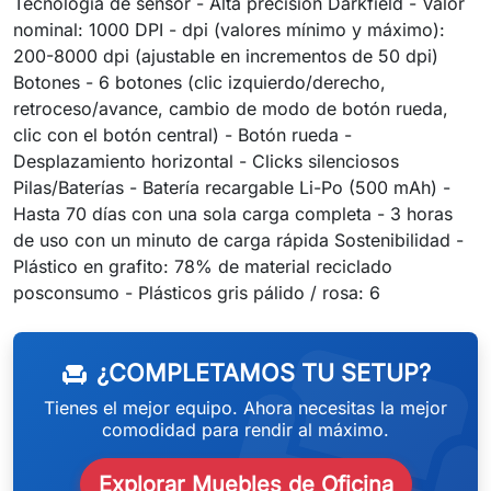
Tecnología de sensor - Alta precisión Darkfield - Valor
nominal: 1000 DPI - dpi (valores mínimo y máximo):
200-8000 dpi (ajustable en incrementos de 50 dpi)
Botones - 6 botones (clic izquierdo/derecho,
retroceso/avance, cambio de modo de botón rueda,
clic con el botón central) - Botón rueda -
Desplazamiento horizontal - Clicks silenciosos
Pilas/Baterías - Batería recargable Li-Po (500 mAh) -
Hasta 70 días con una sola carga completa - 3 horas
de uso con un minuto de carga rápida Sostenibilidad -
Plástico en grafito: 78% de material reciclado
weeken
posconsumo - Plásticos gris pálido / rosa: 6
¿COMPLETAMOS TU SETUP?
chair
Tienes el mejor equipo. Ahora necesitas la mejor
comodidad para rendir al máximo.
Explorar Muebles de Oficina