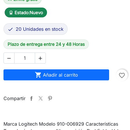
Estado:
Nuevo
workspace_premium
20 Unidades en stock

Plazo de entrega entre 24 y 48 Horas



Añadir al carrito
favorite_border
Compartir
Marca Logitech Modelo 910-006929 Características