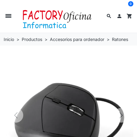
0
dehaze
search

shopping_cart
Inicio
Productos
Accesorios para ordenador
Ratones
Previous
Next