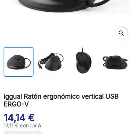
search
iggual Ratón ergonómico vertical USB
ERGO-V
14,14 €
17,11 € con I.V.A