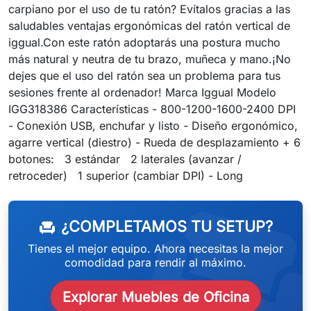
carpiano por el uso de tu ratón? Evítalos gracias a las
saludables ventajas ergonómicas del ratón vertical de
iggual.Con este ratón adoptarás una postura mucho
más natural y neutra de tu brazo, muñeca y mano.¡No
dejes que el uso del ratón sea un problema para tus
sesiones frente al ordenador! Marca Iggual Modelo
IGG318386 Características - 800-1200-1600-2400 DPI
- Conexión USB, enchufar y listo - Diseño ergonómico,
agarre vertical (diestro) - Rueda de desplazamiento + 6
botones: 3 estándar 2 laterales (avanzar /
weeken
retroceder) 1 superior (cambiar DPI) - Long
¿COMPLETAMOS TU SETUP?
chair
Tienes el mejor equipo. Ahora necesitas la mejor
comodidad para rendir al máximo.
Explorar Muebles de Oficina