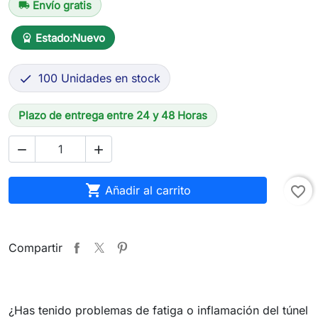
Envío gratis
local_shipping
Estado:
Nuevo
workspace_premium
100 Unidades en stock

Plazo de entrega entre 24 y 48 Horas



Añadir al carrito
favorite_border
Compartir
¿Has tenido problemas de fatiga o inflamación del túnel