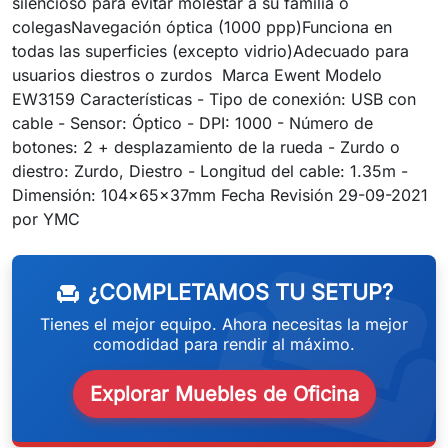
silencioso para evitar molestar a su familia o
colegasNavegación óptica (1000 ppp)Funciona en
todas las superficies (excepto vidrio)Adecuado para
usuarios diestros o zurdos Marca Ewent Modelo
EW3159 Características - Tipo de conexión: USB con
cable - Sensor: Óptico - DPI: 1000 - Número de
botones: 2 + desplazamiento de la rueda - Zurdo o
diestro: Zurdo, Diestro - Longitud del cable: 1.35m -
Dimensión: 104x65x37mm Fecha Revisión 29-09-2021
weeken
por YMC
¿COMPLETAMOS TU SETUP?
chair
Tienes el mejor equipo. Ahora necesitas la mejor
comodidad para rendir al máximo.
Explorar Muebles de Oficina