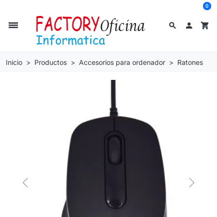
0
dehaze
search

shopping_cart
Inicio
Productos
Accesorios para ordenador
Ratones
Previous
Next