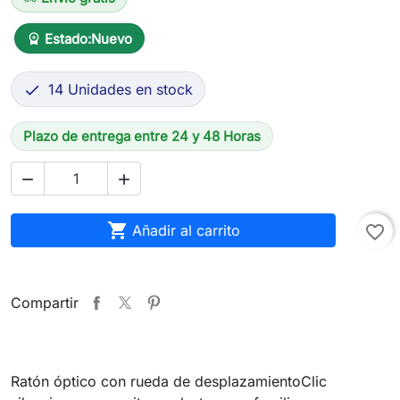
Estado:
Nuevo
workspace_premium
14 Unidades en stock

Plazo de entrega entre 24 y 48 Horas



Añadir al carrito
favorite_border
Compartir
Ratón óptico con rueda de desplazamientoClic