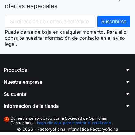
ofertas especiales
Puede darse de baja en cualquier momento. Para ello,
consulte nuestra información de contacto en el aviso
legal.
arrow_drop_down
Productos
arrow_drop_down
Nuestra empresa
arrow_drop_down
Su cuenta
arrow_drop_down
Información de la tienda
Comerciante aprobado por la Sociedad de Opiniones
Contrastadas,
haga clic aquí para mostrar el certificado
.
© 2026 - Factoryoficina
Informática Factoryoficina