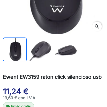
search
Ewent EW3159 raton click silencioso usb
11,24 €
13,60 € con I.V.A
Envío gratis
local_shipping