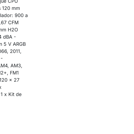
oque CPU
es 120 mm
lador: 900 a
6,67 CFM
7 mm H2O
4 dBA -
in 5 V ARGB
066, 2011,
 -
AM4, AM3,
2+, FM1
120 x 27
x
1 x Kit de