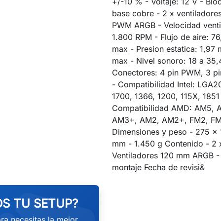
+/-10 % - Voltaje: 12 V - Bl
base cobre - 2 x ventilador
PWM ARGB - Velocidad venti
1.800 RPM - Flujo de aire: 7
max - Presion estatica: 1,9
max - Nivel sonoro: 18 a 35,
Conectores: 4 pin PWM, 3 p
- Compatibilidad Intel: LGA2
1700, 1366, 1200, 115X, 1851
Compatibilidad AMD: AM5, 
AM3+, AM2, AM2+, FM2, FM
Dimensiones y peso - 275 x 
mm - 1.450 g Contenido - 2 
Ventiladores 120 mm ARGB - 
montaje Fecha de revisi&
S TU SETUP?
ra necesitas la mejor