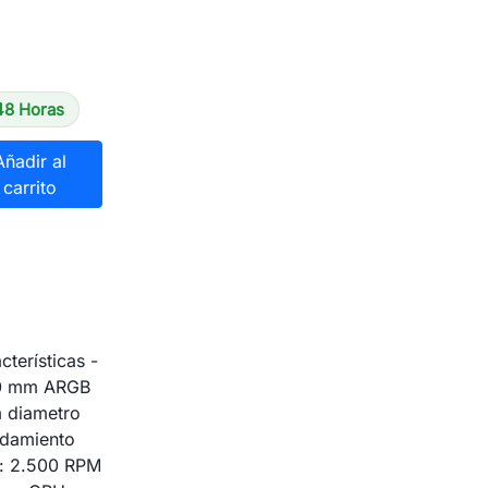
48 Horas
Añadir al
carrito
rísticas -
240 mm ARGB
 diametro
odamiento
: 2.500 RPM