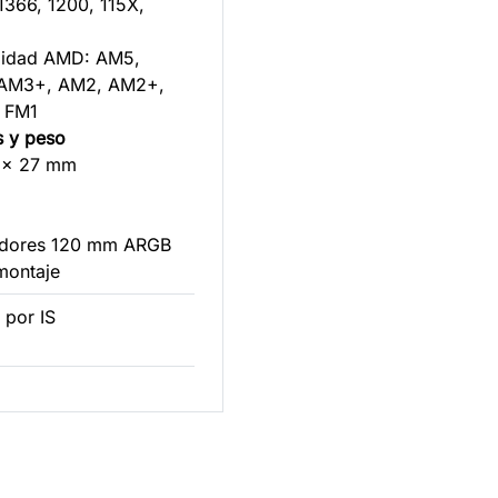
1366, 1200, 115X,
ilidad AMD: AM5,
 AM3+, AM2, AM2+,
 FM1
s y peso
0 x 27 mm
ladores 120 mm ARGB
 montaje
por IS