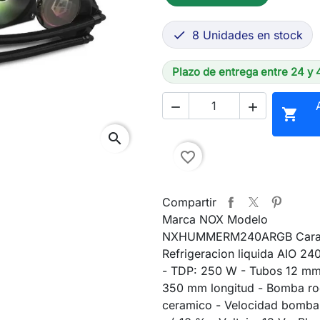
8 Unidades en stock

Plazo de entrega entre 24 y 



search
favorite_border
Compartir
Marca NOX Modelo
NXHUMMERM240ARGB Caracte
Refrigeracion liquida AIO 
- TDP: 250 W - Tubos 12 mm
350 mm longitud - Bomba r
ceramico - Velocidad bomba