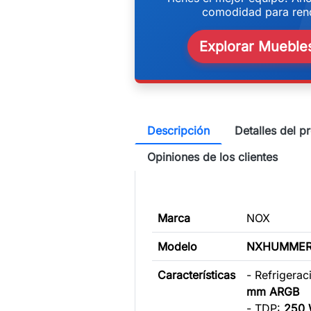
w
comodidad para rend
Explorar Muebles
Descripción
Detalles del p
Opiniones de los clientes
Marca
NOX
Modelo
NXHUMMER
Características
- Refrigerac
mm ARGB
- TDP:
250