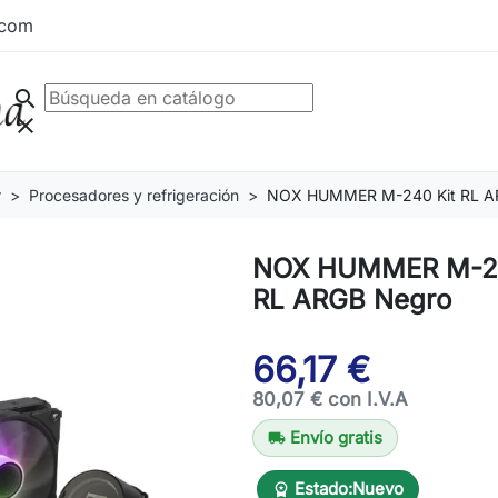
.com
search
clear
r
Procesadores y refrigeración
NOX HUMMER M-240 Kit RL A
NOX HUMMER M-24
RL ARGB Negro
66,17 €
80,07 € con I.V.A
Envío gratis
local_shipping
Estado:
Nuevo
workspace_premium