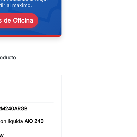
eekend
ir al máximo.
 de Oficina
roducto
M240ARGB
ion liquida
AIO
240
 W