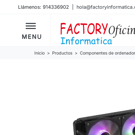
Llámenos:
914336902
|
hola@factoryinformatica
dehaze
MENU
Inicio
Productos
Componentes de ordenado