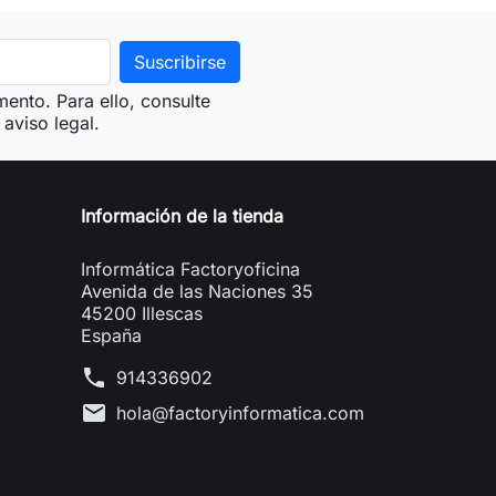
ento. Para ello, consulte
aviso legal.
Información de la tienda
Informática Factoryoficina
Avenida de las Naciones 35
45200 Illescas
España
phone
914336902
mail
hola@factoryinformatica.com