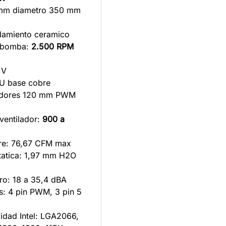
 mm diametro 350 mm
damiento ceramico
d bomba:
2.500 RPM
 V
U base cobre
ladores 120 mm PWM
ventilador:
900 a
aire: 76,67 CFM max
statica: 1,97 mm H2O
oro: 18 a 35,4 dBA
s: 4 pin PWM, 3 pin 5
lidad Intel: LGA2066,