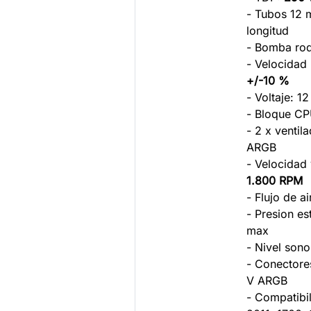
- Tubos 12
longitud
- Bomba ro
- Velocida
+/-10 %
- Voltaje: 12
- Bloque CP
- 2 x venti
ARGB
- Velocidad 
1.800 RPM
- Flujo de 
- Presion e
max
- Nivel son
- Conectore
V ARGB
- Compatibi