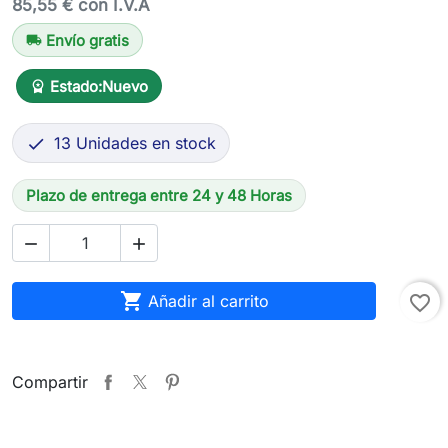
85,55 € con I.V.A
Envío gratis
local_shipping
Estado:
Nuevo
workspace_premium
13 Unidades en stock

Plazo de entrega entre 24 y 48 Horas



Añadir al carrito
favorite_border
Compartir