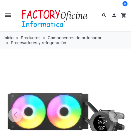
0
dehaze
search

shopping_cart
Inicio
Productos
Componentes de ordenador
Procesadores y refrigeración
Previous
Next