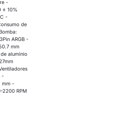
re -
0 ± 10%
DC -
 Consumo de
 Bomba:
3Pin ARGB -
 50.7 mm
 de aluminio
x 27mm
Ventiladores
 -
5 mm -
00-2200 RPM