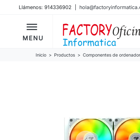
Llámenos:
914336902
|
hola@factoryinformatica
dehaze
MENU
Inicio
Productos
Componentes de ordenado