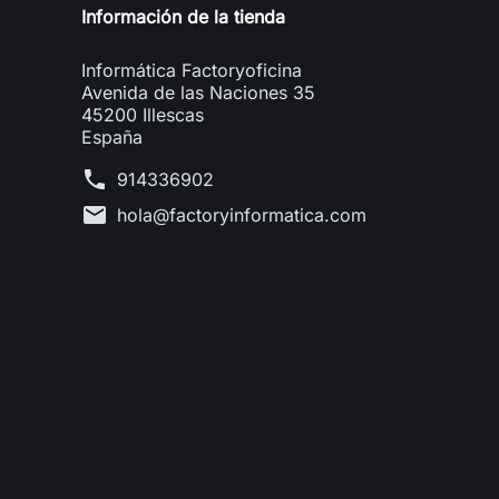
Información de la tienda
Informática Factoryoficina
Avenida de las Naciones 35
45200 Illescas
España
phone
914336902
mail
hola@factoryinformatica.com