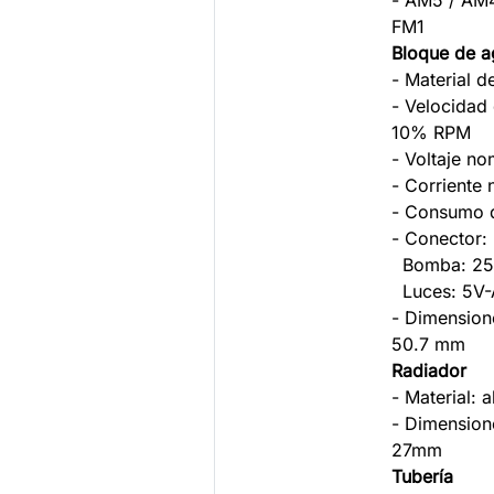
- AM5 / AM4
FM1
Bloque de 
- Material d
- Velocidad
10% RPM
- Voltaje n
- Corriente 
- Consumo d
- Conector:
Bomba: 25
Luces: 5V-
- Dimension
50.7 mm
Radiador
- Material: 
- Dimension
27mm
Tubería