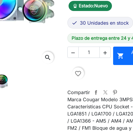
Next
Estado:
Nuevo
workspace_premium
30 Unidades en stock

Plazo de entrega entre 24 y 



search
favorite_border
Compartir
Marca Cougar Modelo 3MP
Características CPU Socket - 
LGA1851 / LGA1700 / LGA120
/ LGA1366 - AM5 / AM4 / AM
FM2 / FM1 Bloque de agua y