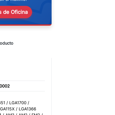
eekend
 de Oficina
roducto
0002
851 / LGA1700 /
LGA115X / LGA1366