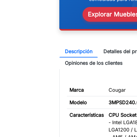
w
Explorar Muebles
Descripción
Detalles del p
Opiniones de los clientes
Marca
Cougar
Modelo
3MPSD240.
Características
CPU Socket
- Intel LGA1
LGA1200 / 