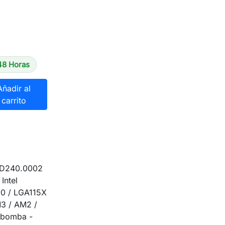
48 Horas
Añadir al
carrito
SD240.0002
Intel
0 / LGA115X
3 / AM2 /
 bomba -