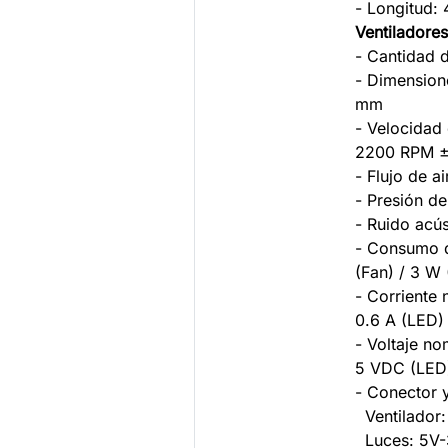
- Longitud:
Ventiladore
- Cantidad 
- Dimension
mm
- Velocidad 
2200 RPM 
- Flujo de a
- Presión d
- Ruido acús
- Consumo d
(Fan) / 3 W
- Corriente 
0.6 A (LED)
- Voltaje no
5 VDC (LED
- Conector y
Ventilador
Luces: 5V-