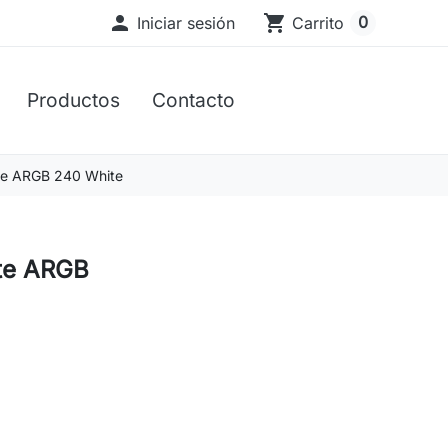

shopping_cart
0
Iniciar sesión
Carrito
Productos
Contacto
ite ARGB 240 White
ite ARGB