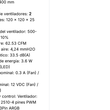
 400 mm
s
de ventiladores:
2
es: 120 x 120 x 25
del ventilador: 500-
±10%
ire: 62.53 CFM
e aire: 4,24 mmH2O
tico: 33.5 dB(A)
e energía: 3.6 W
 (LED)
nominal: 0.3 A (Fan) /
minal: 12 VDC (Fan) /
)
 control: Ventilador:
: 2510-4 pines PWM
3Pin ARGB