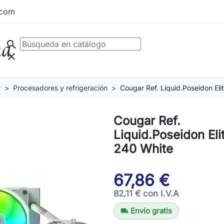
.com
search
clear
r
Procesadores y refrigeración
Cougar Ref. Liquid.Poseidon El
Cougar Ref.
Liquid.Poseidon El
240 White
67,86 €
82,11 € con I.V.A
Envío gratis
local_shipping