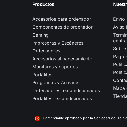
Productos
Nuest
Accesorios para ordenador
Envío
Componentes de ordenador
Aviso 
Gaming
Términ
contra
Impresoras y Escáneres
Sobre
Ordenadores
Pago 
Accesorios almacenamiento
Políti
Monitores y soportes
Políti
Portátiles
Conta
Programas y Antivirus
Mapa d
Ordenadores reacondicionados
Tiend
Portatiles reacondicionados
Comerciante aprobado por la Sociedad de Opini