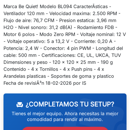
Marca Be Quiet! Modelo BL094 CaracterÃ­sticas -
Ventilador 120 mm - Velocidad maxima: 2.500 RPM -
Flujo de aire: 76,7 CFM - Presion estatica: 3,96 mm
H2O - Nivel sonoro: 31,2 dB(A) - Rodamiento FDB -
Motor 6 polos - Modo Zero RPM - Voltaje nominal: 12 V
- Voltaje operativo: 5 a 13,2 V - Corriente: 0,20 A -
Potencia: 2,4 W - Conector: 4 pin PWM - Longitud del
cable: 500 mm - Certificaciones: CE, UL, UKCA, TUV
Dimensiones y peso - 120 x 120 x 25 mm - 190 g
Contenido - 4 x Tornillos - 4 x Push pins - 4 x
Arandelas plasticas - Soportes de goma y plastico
weeken
Fecha de revisiÃ³n 18-02-2026 por IS
¿COMPLETAMOS TU SETUP?
chair
Tienes el mejor equipo. Ahora necesitas la mejor
comodidad para rendir al máximo.