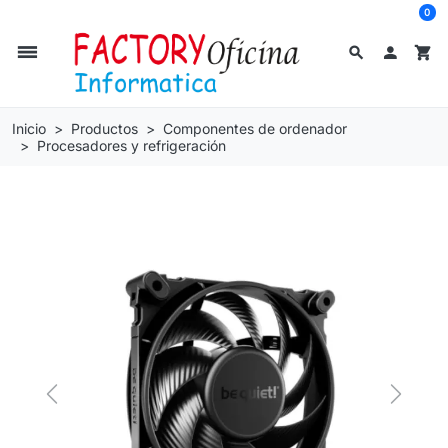
0
dehaze
search

shopping_cart
Inicio
Productos
Componentes de ordenador
Procesadores y refrigeración
Previous
Next