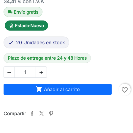
34,41 € con I.V.A
Envío gratis
local_shipping
Estado:
Nuevo
workspace_premium
20 Unidades en stock

Plazo de entrega entre 24 y 48 Horas



Añadir al carrito
favorite_border
Compartir