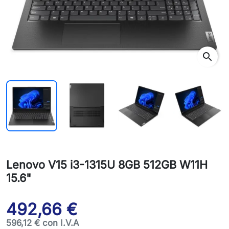
search
Lenovo V15 i3-1315U 8GB 512GB W11H
15.6"
492,66 €
596,12 € con I.V.A