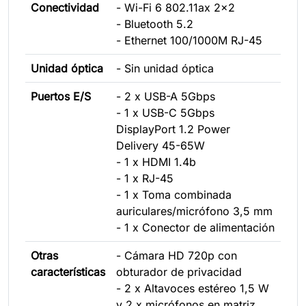
Conectividad
- Wi-Fi 6 802.11ax 2x2
- Bluetooth 5.2
- Ethernet 100/1000M RJ-45
Unidad óptica
- Sin unidad óptica
Puertos E/S
- 2 x USB-A 5Gbps
- 1 x USB-C 5Gbps
DisplayPort 1.2 Power
Delivery 45-65W
- 1 x HDMI 1.4b
- 1 x RJ-45
- 1 x Toma combinada
auriculares/micrófono 3,5 mm
- 1 x Conector de alimentación
Otras
- Cámara HD 720p con
características
obturador de privacidad
- 2 x Altavoces estéreo 1,5 W
y 2 x micrófonos en matriz