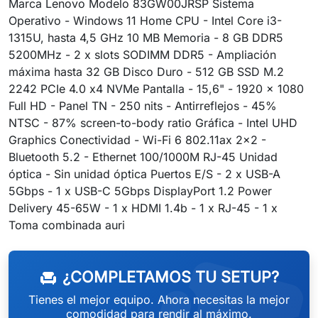
Marca Lenovo Modelo 83GW00JRSP Sistema
Operativo - Windows 11 Home CPU - Intel Core i3-
1315U, hasta 4,5 GHz 10 MB Memoria - 8 GB DDR5
5200MHz - 2 x slots SODIMM DDR5 - Ampliación
máxima hasta 32 GB Disco Duro - 512 GB SSD M.2
2242 PCIe 4.0 x4 NVMe Pantalla - 15,6" - 1920 x 1080
Full HD - Panel TN - 250 nits - Antirreflejos - 45%
NTSC - 87% screen-to-body ratio Gráfica - Intel UHD
Graphics Conectividad - Wi-Fi 6 802.11ax 2x2 -
Bluetooth 5.2 - Ethernet 100/1000M RJ-45 Unidad
óptica - Sin unidad óptica Puertos E/S - 2 x USB-A
5Gbps - 1 x USB-C 5Gbps DisplayPort 1.2 Power
Delivery 45-65W - 1 x HDMI 1.4b - 1 x RJ-45 - 1 x
Toma combinada auri
¿COMPLETAMOS TU SETUP?
chair
Tienes el mejor equipo. Ahora necesitas la mejor
comodidad para rendir al máximo.