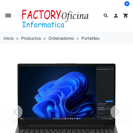
0
dehaze
search

shopping_cart
Inicio
Productos
Ordenadores
Portátiles
Previous
Next