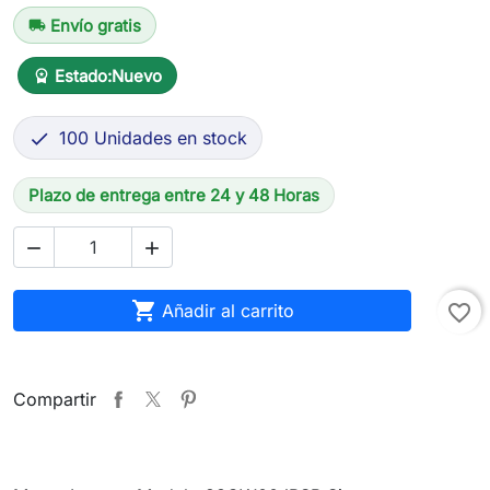
Envío gratis
local_shipping
Estado:
Nuevo
workspace_premium
100 Unidades en stock

Plazo de entrega entre 24 y 48 Horas



Añadir al carrito
favorite_border
Compartir