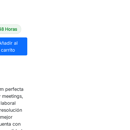
48 Horas
Añadir al
carrito
m perfecta
y meetings,
laboral
resolución
 mejor
uenta con