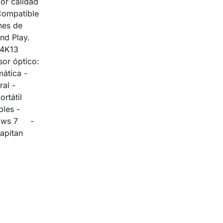
or calidad
Compatible
nes de
nd Play.
4K13
sor óptico:
ática -
al -
ortátil
bles -
dows 7 -
pitan