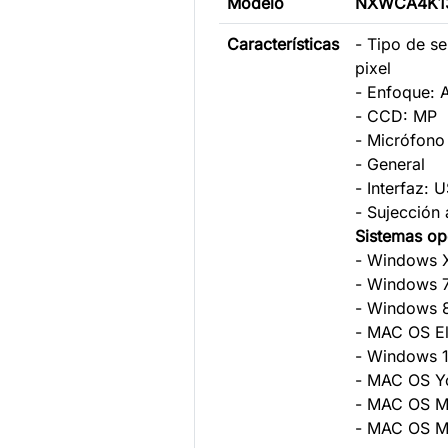
Modelo
NXWCA4K1
Características
- Tipo de s
pixel
- Enfoque: 
- CCD: MP
- Micrófono
- General
- Interfaz: 
- Sujección a
Sistemas op
- Windows X
- Window
- Window
- MAC OS El
- Window
- MAC OS 
- MAC OS 
- MAC OS M