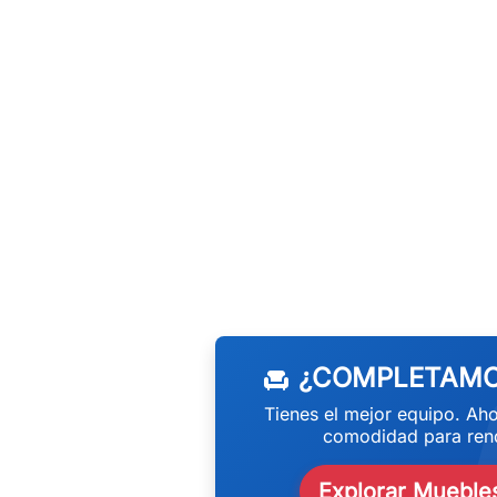
w
¿COMPLETAMO
chair
Tienes el mejor equipo. Aho
comodidad para rend
Explorar Muebles