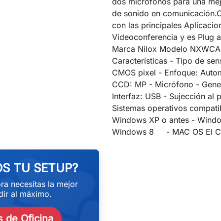
dos micrófonos para una mej
de sonido en comunicación.
con las principales Aplicacio
Videoconferencia y es Plug a
Marca Nilox Modelo NXWCA
Características - Tipo de sen
CMOS pixel - Enfoque: Autom
CCD: MP - Micrófono - Gener
Interfaz: USB - Sujección al p
Sistemas operativos compati
Windows XP o antes - Win
eekend
Windows 8 - MAC OS El Ca
S TU SETUP?
ra necesitas la mejor
ir al máximo.
 de Oficina