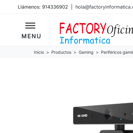
Llámenos:
914336902
|
hola@factoryinformatica
dehaze
MENU
Inicio
Productos
Gaming
Periféricos gam