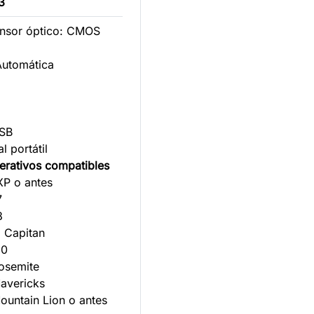
3
ensor óptico: CMOS
Automática
USB
l portátil
erativos compatibles
P o antes
s 7
s 8
 Capitan
s 10
Yosemite
Mavericks
ountain Lion o antes