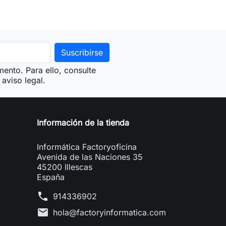
ento. Para ello, consulte
aviso legal.
Información de la tienda
Informática Factoryoficina
Avenida de las Naciones 35
45200 Illescas
España
phone
914336902
mail
hola@factoryinformatica.com