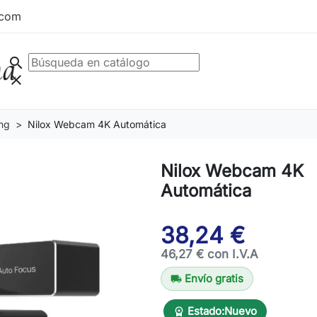
.com
search
clear
ing
Nilox Webcam 4K Automática
Nilox Webcam 4K
Automática
38,24 €
46,27 € con I.V.A
Envío gratis
local_shipping
Estado:
Nuevo
workspace_premium