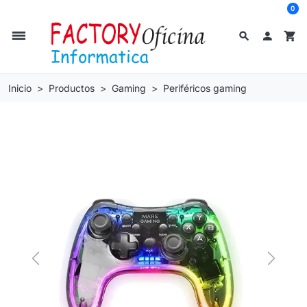
0
dehaze
search

shopping_cart
Inicio
Productos
Gaming
Periféricos gaming
Previous
Next