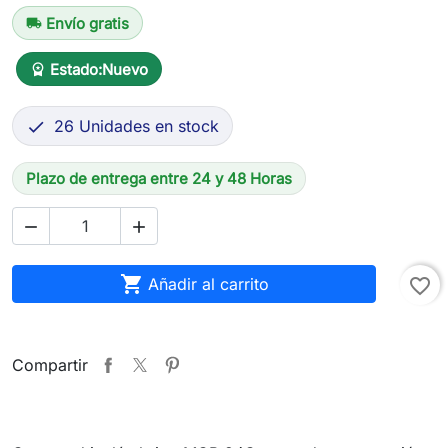
Envío gratis
local_shipping
Estado:
Nuevo
workspace_premium
26 Unidades en stock

Plazo de entrega entre 24 y 48 Horas



Añadir al carrito
favorite_border
Compartir