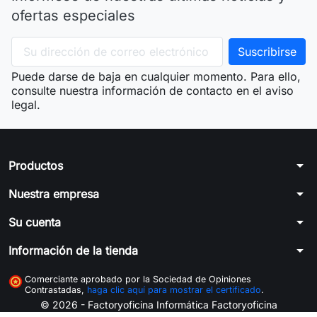
ofertas especiales
Puede darse de baja en cualquier momento. Para ello,
consulte nuestra información de contacto en el aviso
legal.
arrow_drop_down
Productos
arrow_drop_down
Nuestra empresa
arrow_drop_down
Su cuenta
arrow_drop_down
Información de la tienda
Comerciante aprobado por la Sociedad de Opiniones
Contrastadas,
haga clic aquí para mostrar el certificado
.
© 2026 - Factoryoficina
Informática Factoryoficina