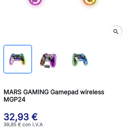
search
MARS GAMING Gamepad wireless
MGP24
32,93 €
39,85 € con I.V.A