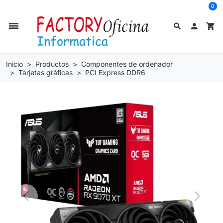
0
dehaze
search

shopping_cart
Inicio
Productos
Componentes de ordenador
Tarjetas gráficas
PCI Express DDR6
Previous
Next