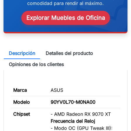
weeken
comodidad para rendir al máximo.
Explorar Muebles de Oficina
Descripción
Detalles del producto
Opiniones de los clientes
Marca
ASUS
Modelo
90YV0L70-M0NA00
Chipset
- AMD Radeon RX 9070 XT
Frecuencia del Reloj
- Modo OC (GPU Tweak III):