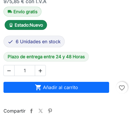
975,85 € con I.V.A
Envío gratis
local_shipping
Estado:
Nuevo
workspace_premium
6 Unidades en stock

Plazo de entrega entre 24 y 48 Horas



Añadir al carrito
favorite_border
Compartir