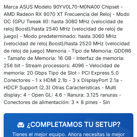
Marca ASUS Modelo 90YV0L70-M0NA00 Chipset -
AMD Radeon RX 9070 XT Frecuencia del Reloj - Modo
OC (GPU Tweak III): hasta 3080 MHz (velocidad de
reloj Boost)/hasta 2540 MHz (velocidad de reloj de
juego) - Modo predeterminado: hasta 3060 MHz
(velocidad de reloj Boost)/hasta 2520 MHz (velocidad
de reloj de juego) Memoria - Tipo de Memoria: GDDR6
- Tamaño de Memoria: 16 GB - Interfaz de memoria:
256 bit - Stream processors: 4096 - Velocidad de
memoria: 20 Gbps Tipo de Slot - PCI Express 5.0
Conectores - 1 x HDMI 2.1b - 3 x DisplayPort 2.1a -
HDCP Support (2.3) Otras Características - Multi
display: 4 - Open GL: 4.6 - Ranura: 3.125 ranuras -
Conectores de alimentación: 3 x 8 pines - Sin
¿COMPLETAMOS TU SETUP?
chair
Tienes el mejor equipo. Ahora necesitas la mejor