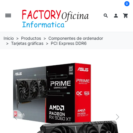
0
dehaze
search

shopping_cart
Inicio
Productos
Componentes de ordenador
Tarjetas gráficas
PCI Express DDR6
Previous
Next