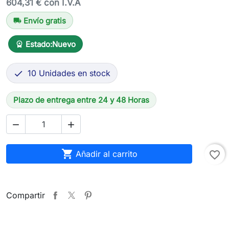
604,31 € con I.V.A
Envío gratis
local_shipping
Estado:
Nuevo
workspace_premium
10 Unidades en stock

Plazo de entrega entre 24 y 48 Horas



Añadir al carrito
favorite_border
Compartir