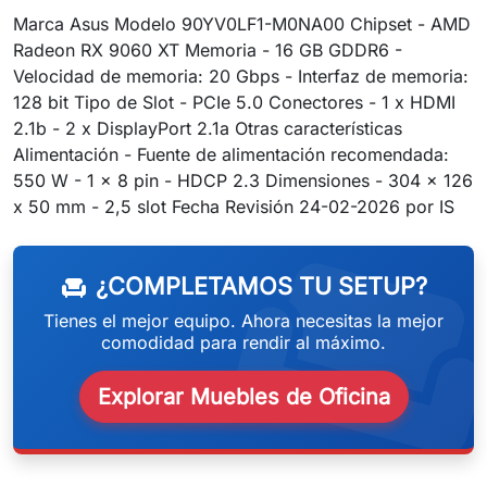
Marca Asus Modelo 90YV0LF1-M0NA00 Chipset - AMD
Radeon RX 9060 XT Memoria - 16 GB GDDR6 -
Velocidad de memoria: 20 Gbps - Interfaz de memoria:
128 bit Tipo de Slot - PCIe 5.0 Conectores - 1 x HDMI
2.1b - 2 x DisplayPort 2.1a Otras características
Alimentación - Fuente de alimentación recomendada:
550 W - 1 x 8 pin - HDCP 2.3 Dimensiones - 304 x 126
weeken
x 50 mm - 2,5 slot Fecha Revisión 24-02-2026 por IS
¿COMPLETAMOS TU SETUP?
chair
Tienes el mejor equipo. Ahora necesitas la mejor
comodidad para rendir al máximo.
Explorar Muebles de Oficina