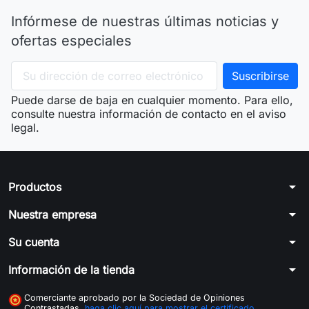
Infórmese de nuestras últimas noticias y
ofertas especiales
Puede darse de baja en cualquier momento. Para ello,
consulte nuestra información de contacto en el aviso
legal.
arrow_drop_down
Productos
arrow_drop_down
Nuestra empresa
arrow_drop_down
Su cuenta
arrow_drop_down
Información de la tienda
Comerciante aprobado por la Sociedad de Opiniones
Contrastadas,
haga clic aquí para mostrar el certificado
.