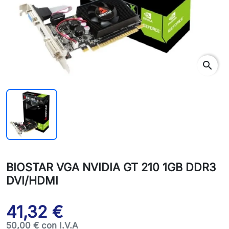
search
BIOSTAR VGA NVIDIA GT 210 1GB DDR3
DVI/HDMI
41,32 €
50,00 € con I.V.A