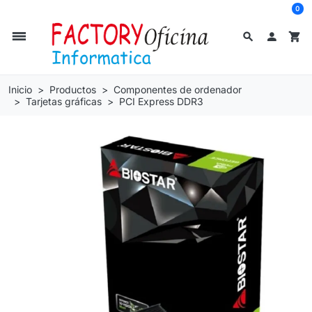
0
dehaze
search

shopping_cart
Inicio
Productos
Componentes de ordenador
Tarjetas gráficas
PCI Express DDR3