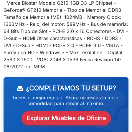
Marca Biostar Modelo G210-1GB D3 LP Chipset -
GeForce® GT210 Memoria - Tipo de Memoria: DDR3 -
Tamaño de Memoria (MB): 1024MB - Memory Clock:
1333MHz - Reloj del motor: 589MHz - Bus de memoria:
64 Bits Tipo de Slot - PCI-E 2.0 x 16 Conectores - DVI -
D-Sub - HDMI Otras características - ROHS - DDR3 -
DVI - D-Sub - HDMI - PCI-E 2.0 - PCI-E 3.0 - VISTA -
PureVideo HD - Windows 7 - Max resolution: Digital:
2560 X 1600 VGA: 2048 X 1536 Fecha Revisión 14-
weeken
06-2022 por MPM
¿COMPLETAMOS TU SETUP?
chair
Tienes el mejor equipo. Ahora necesitas la mejor
comodidad para rendir al máximo.
Explorar Muebles de Oficina