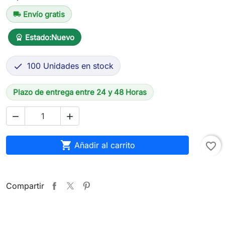
Envío gratis
local_shipping
Estado:
Nuevo
workspace_premium
100 Unidades en stock

Plazo de entrega entre 24 y 48 Horas



Añadir al carrito
favorite_border
Compartir