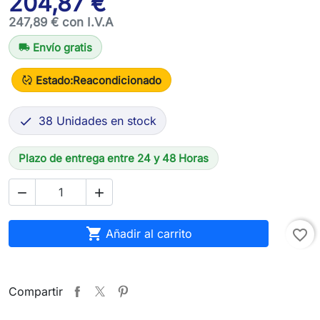
204,87 €
247,89 € con I.V.A
Envío gratis
local_shipping
Estado:
Reacondicionado
published_with_changes
38 Unidades en stock

Plazo de entrega entre 24 y 48 Horas



Añadir al carrito
favorite_border
Compartir