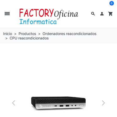
0
dehaze
search

shopping_cart
Inicio
Productos
Ordenadores reacondicionados
CPU reacondicionados
Previous
Next