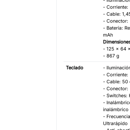
- Iluminaci
- Corriente
- Cable: 1,
- Conector:
- Batería: R
mAh
Dimensione
- 125 x 64
- 867 g
Teclado
- Iluminaci
- Corriente
- Cable: 50
- Conector:
- Switches
- Inalámbri
inalámbrico
- Frecuencia
Ultrarápido