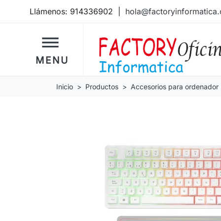
Llámenos:
914336902
|
hola@factoryinformatica
dehaze
MENU
Inicio
Productos
Accesorios para ordenador