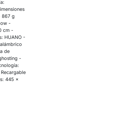
a:
imensiones
- 867 g
low -
0 cm -
es: HUANO -
nalámbrico
ia de
ghosting -
cnología:
 Recargable
s: 445 x