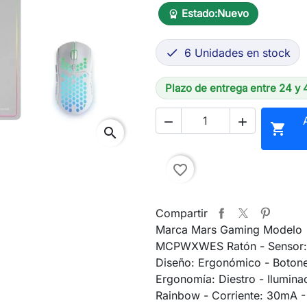
Estado:
Nuevo
workspace_premium
6 Unidades en stock

Plazo de entrega entre 24 y 



search
favorite_border
Compartir
Marca Mars Gaming Modelo
MCPWXWES Ratón - Sensor: 
Diseño: Ergonómico - Botone
Ergonomía: Diestro - Ilumina
Rainbow - Corriente: 30mA -