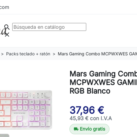
.com
search
clear
Packs teclado + ratón
Mars Gaming Combo MCPWXWES GAMI
Mars Gaming Com
MCPWXWES GAMIN
RGB Blanco
37,96 €
45,93 € con I.V.A
Envío gratis
local_shipping