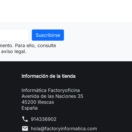
ento. Para ello, consulte
aviso legal.
Información de la tienda
Informática Factoryoficina
Avenida de las Naciones 35
45200 Illescas
España
phone
914336902
mail
hola@factoryinformatica.com