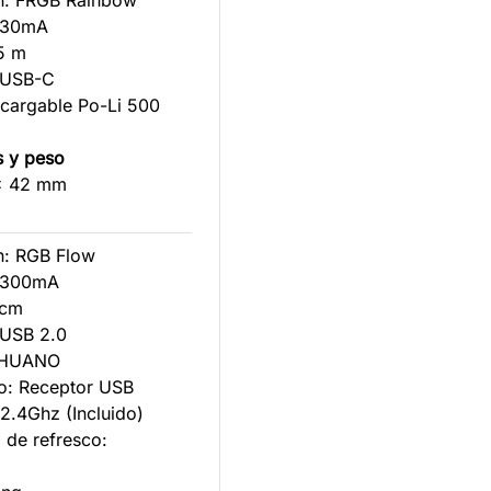
ón: FRGB Rainbow
: 30mA
45 m
 USB-C
ecargable Po-Li 500
s y peso
 x 42 mm
ón: RGB Flow
: 300mA
 cm
 USB 2.0
: HUANO
co: Receptor USB
 2.4Ghz (Incluido)
 de refresco: