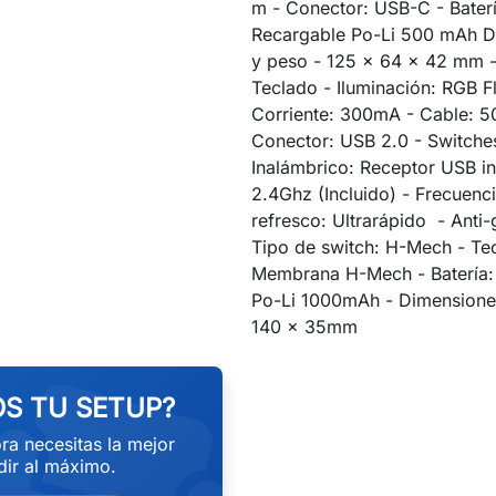
m - Conector: USB-C - Baterí
Recargable Po-Li 500 mAh D
y peso - 125 x 64 x 42 mm 
Teclado - Iluminación: RGB F
Corriente: 300mA - Cable: 5
Conector: USB 2.0 - Switch
Inalámbrico: Receptor USB i
2.4Ghz (Incluido) - Frecuenc
refresco: Ultrarápido - Anti-
Tipo de switch: H-Mech - Te
Membrana H-Mech - Batería:
Po-Li 1000mAh - Dimensione
eekend
140 x 35mm
S TU SETUP?
ra necesitas la mejor
ir al máximo.