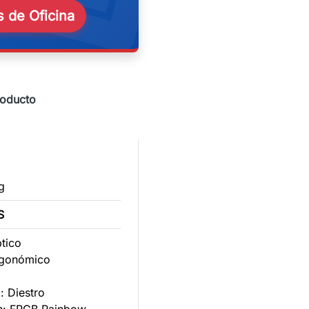
 de Oficina
roducto
g
S
ptico
rgonómico
6
: Diestro