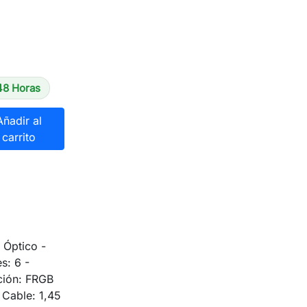
48 Horas
Añadir al
carrito
Óptico -
s: 6 -
ción: FRGB
 Cable: 1,45