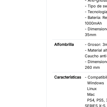
- Anti-ghost
- Tipo de s
- Tecnolog
- Batería: R
1000mAh
- Dimension
35mm
Alfombrilla
- Grosor: 
- Material al
Caucho anti
- Dimension
260 mm
Características
- Compatibil
Windows
Linux
Mac
PS4, PS5,
SERIES X-S,