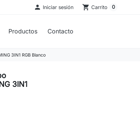

shopping_cart
0
Iniciar sesión
Carrito
Productos
Contacto
NG 3IN1 RGB Blanco
bo
G 3IN1