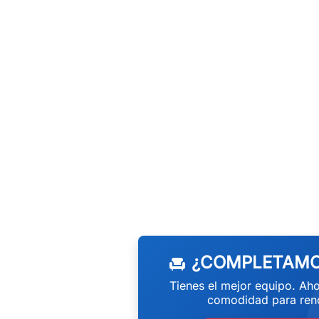
w
¿COMPLETAMO
chair
Tienes el mejor equipo. Aho
comodidad para rend