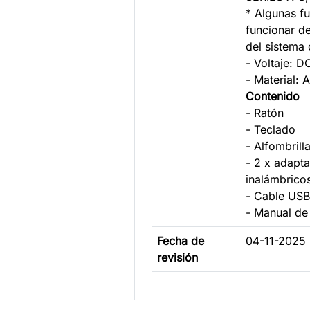
* Algunas f
funcionar de
del sistema 
- Voltaje: D
- Material: 
Contenido
- Ratón
- Teclado
- Alfombrill
- 2 x adapt
inalámbrico
- Cable US
- Manual de
Fecha de
04-11-2025
revisión