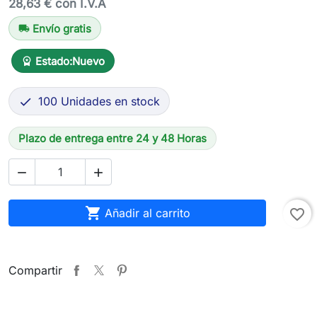
28,63 € con I.V.A
Envío gratis
local_shipping
Estado:
Nuevo
workspace_premium
100 Unidades en stock

Plazo de entrega entre 24 y 48 Horas



Añadir al carrito
favorite_border
Compartir