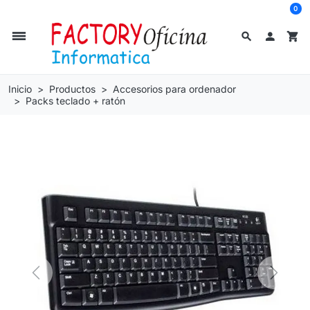
0
dehaze
search

shopping_cart
Inicio
Productos
Accesorios para ordenador
Packs teclado + ratón
Previous
Next