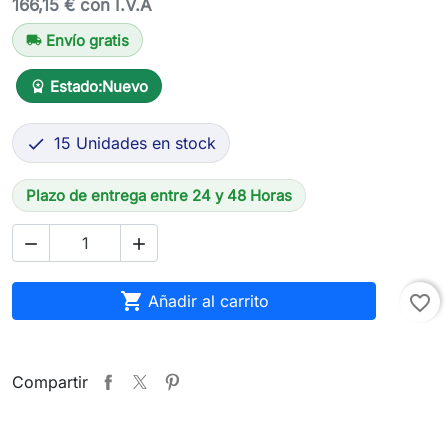
166,15 € con I.V.A
Envío gratis
local_shipping
Estado:
Nuevo
workspace_premium
15 Unidades en stock

Plazo de entrega entre 24 y 48 Horas



Añadir al carrito
favorite_border
Compartir