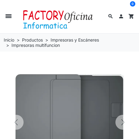
0
dehaze
search

shopping_cart
Inicio
Productos
Impresoras y Escáneres
Impresoras multifuncion
Previous
Next