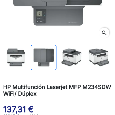
search
HP Multifunción Laserjet MFP M234SDW
WiFi/ Dúplex
137,31 €