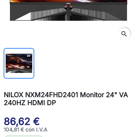
search
NILOX NXM24FHD2401 Monitor 24" VA
240HZ HDMI DP
86,62 €
104,81 € con I.V.A