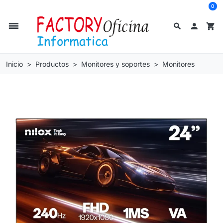
0
dehaze
search

shopping_cart
Inicio
Productos
Monitores y soportes
Monitores