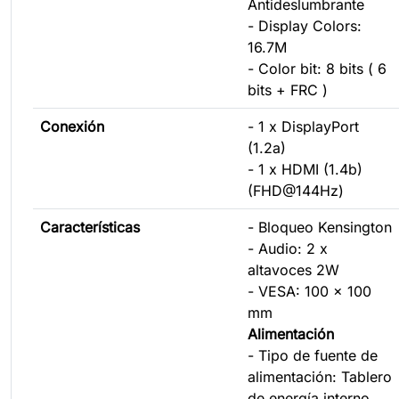
Antideslumbrante
- Display Colors:
16.7M
- Color bit: 8 bits ( 6
bits + FRC )
Conexión
- 1 x DisplayPort
(1.2a)
- 1 x HDMI (1.4b)
(FHD@144Hz)
Características
- Bloqueo Kensington
- Audio: 2 x
altavoces 2W
- VESA: 100 x 100
mm
Alimentación
- Tipo de fuente de
alimentación: Tablero
de energía interno