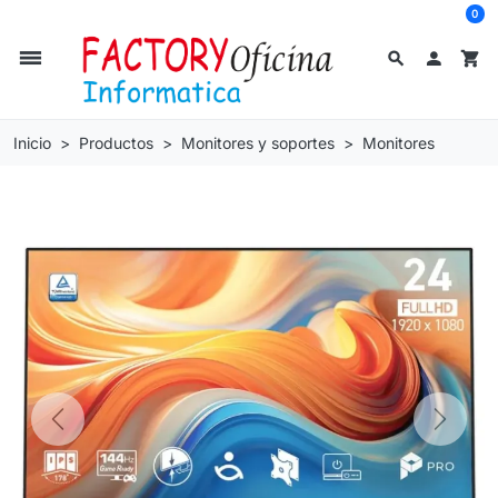
0
dehaze
search

shopping_cart
Inicio
Productos
Monitores y soportes
Monitores
Previous
Next