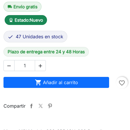
Envío gratis
local_shipping
Estado:
Nuevo
workspace_premium
47 Unidades en stock

Plazo de entrega entre 24 y 48 Horas



Añadir al carrito
favorite_border
Compartir