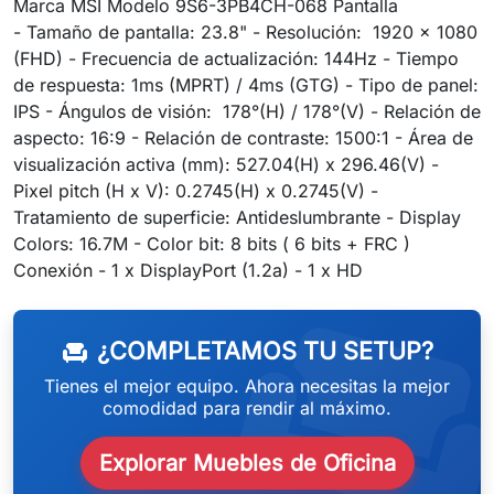
Marca MSI Modelo 9S6-3PB4CH-068 Pantalla
- Tamaño de pantalla: 23.8" - Resolución: 1920 x 1080
(FHD) - Frecuencia de actualización: 144Hz - Tiempo
de respuesta: 1ms (MPRT) / 4ms (GTG) - Tipo de panel:
IPS - Ángulos de visión: 178°(H) / 178°(V) - Relación de
aspecto: 16:9 - Relación de contraste: 1500:1 - Área de
visualización activa (mm): 527.04(H) x 296.46(V) -
Pixel pitch (H x V): 0.2745(H) x 0.2745(V) -
Tratamiento de superficie: Antideslumbrante - Display
Colors: 16.7M - Color bit: 8 bits ( 6 bits + FRC )
weeken
Conexión - 1 x DisplayPort (1.2a) - 1 x HD
¿COMPLETAMOS TU SETUP?
chair
Tienes el mejor equipo. Ahora necesitas la mejor
comodidad para rendir al máximo.
Explorar Muebles de Oficina