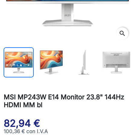
search
MSI MP243W E14 Monitor 23.8" 144Hz
HDMI MM bl
82,94 €
100,36 € con I.V.A