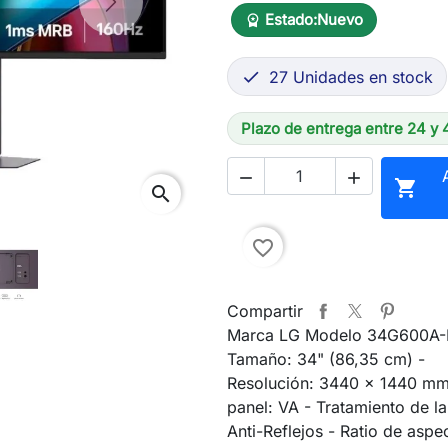
Next
Estado:
Nuevo
workspace_premium
27 Unidades en stock

Plazo de entrega entre 24 y 



search
favorite_border
Compartir
Marca LG Modelo 34G600A-B 
Tamaño: 34" (86,35 cm) -
Resolución: 3440 x 1440 mm
panel: VA - Tratamiento de la
Anti-Reflejos - Ratio de aspec