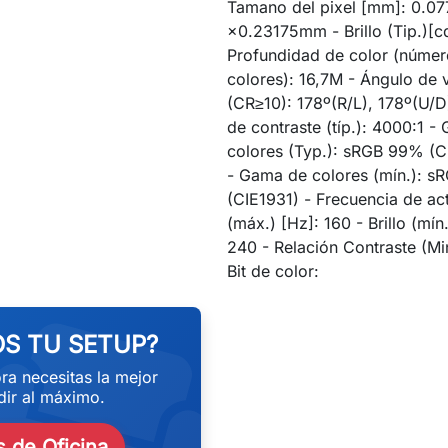
Tamano del pixel [mm]: 0.0
×0.23175mm - Brillo (Tip.)[c
Profundidad de color (númer
colores): 16,7M - Ángulo de v
(CR≥10): 178º(R/L), 178º(U/D
de contraste (típ.): 4000:1 -
colores (Typ.): sRGB 99% (C
- Gama de colores (mín.): 
(CIE1931) - Frecuencia de ac
(máx.) [Hz]: 160 - Brillo (mín
240 - Relación Contraste (Min
eekend
Bit de color:
S TU SETUP?
ra necesitas la mejor
ir al máximo.
 de Oficina