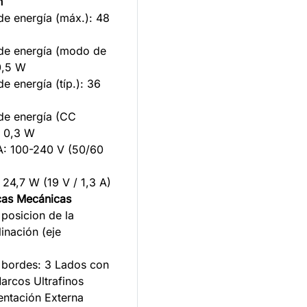
n
e energía (máx.): 48
de energía (modo de
0,5 W
e energía (típ.): 36
de energía (CC
< 0,3 W
A: 100-240 V (50/60
 24,7 W (19 V / 1,3 A)
icas Mecánicas
 posicion de la
linación (eje
n bordes: 3 Lados con
arcos Ultrafinos
entación Externa