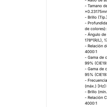
- Ratio de a
- Tamano de
×0.23175m
- Brillo (Ti
- Profundid
de colores)
- Ángulo de 
178º(R/L), 
- Relación d
4000:1
- Gama de c
99% (CIE19
- Gama de c
95% (CIE19
- Frecuencia
(máx.) [Hz]
- Brillo (mí
- Relación C
4000:1