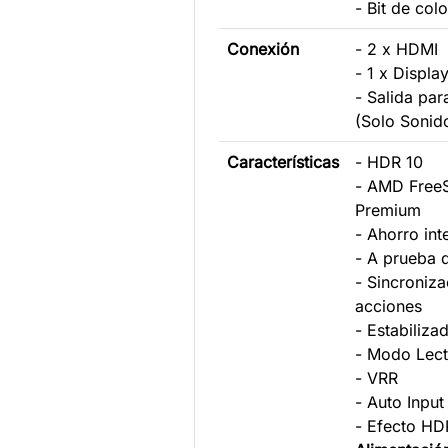
- Bit de col
Conexión
- 2 x HDMI
- 1 x Displa
- Salida par
(Solo Sonid
Características
- HDR 10
- AMD Free
Premium
- Ahorro int
- A prueba 
- Sincroniz
acciones
- Estabiliza
- Modo Lect
- VRR
- Auto Input
- Efecto HD