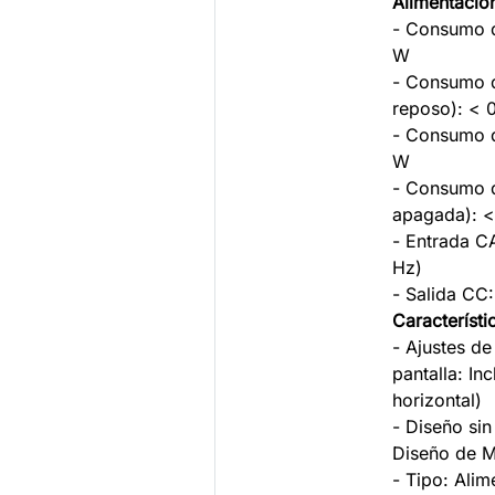
Alimentació
- Consumo d
W
- Consumo 
reposo): < 
- Consumo d
W
- Consumo 
apagada): 
- Entrada C
Hz)
- Salida CC:
Característ
- Ajustes de
pantalla: Inc
horizontal)
- Diseño si
Diseño de M
- Tipo: Alim