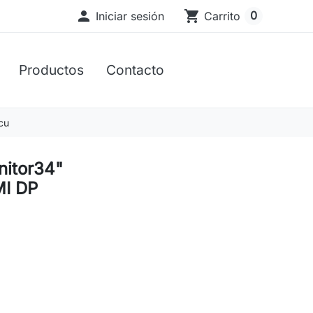

shopping_cart
0
Iniciar sesión
Carrito
Productos
Contacto
cu
itor34"
I DP