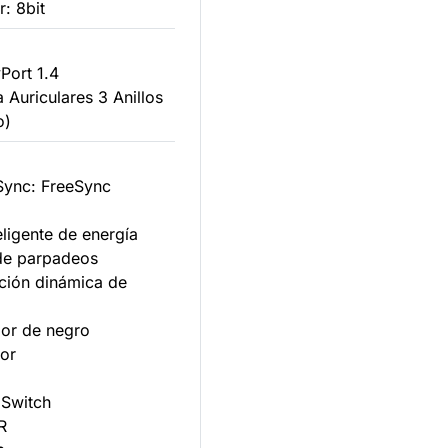
or: 8bit
yPort 1.4
a Auriculares 3 Anillos
o)
Sync: FreeSync
eligente de energía
de parpadeos
ación dinámica de
dor de negro
or
 Switch
R