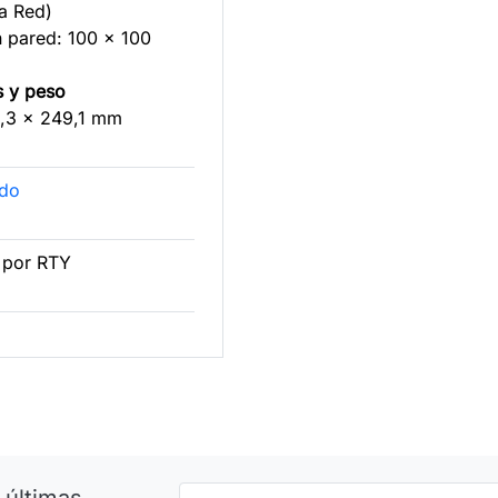
a Red)
n pared: 100 x 100
s y peso
0,3 x 249,1 mm
ado
 por RTY