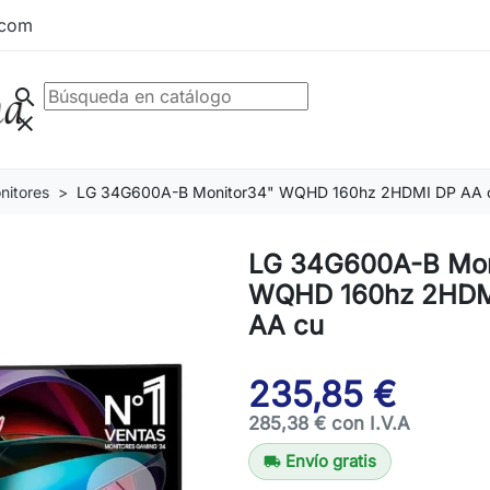
.com
search
clear
nitores
LG 34G600A-B Monitor34" WQHD 160hz 2HDMI DP AA 
LG 34G600A-B Mon
WQHD 160hz 2HDM
AA cu
235,85 €
285,38 € con I.V.A
Envío gratis
local_shipping