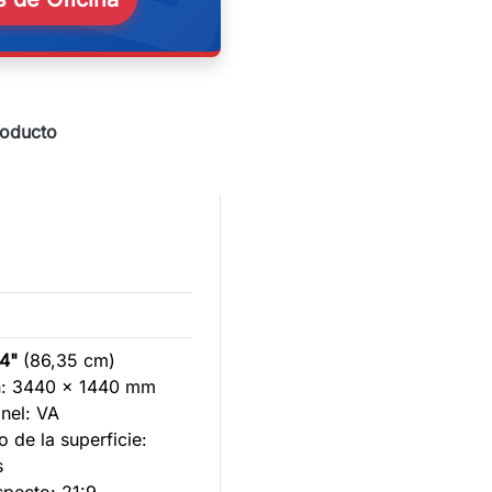
roducto
4"
(86,35 cm)
n: 3440 x 1440 mm
anel: VA
o de la superficie:
s