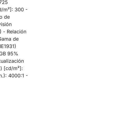
7725
d/m²]: 300 -
o de
isión
) - Relación
 Gama de
IE1931)
sRGB 95%
tualización
.) [cd/m²]:
.): 4000:1 -