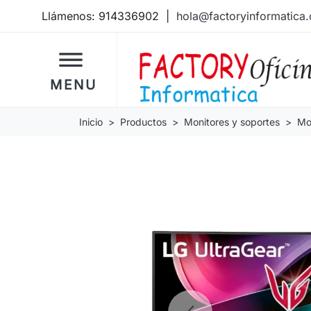
Llámenos:
914336902
|
hola@factoryinformatica
dehaze
MENU
Inicio
Productos
Monitores y soportes
Mo