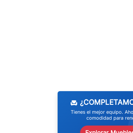
w
¿COMPLETAMO
chair
Tienes el mejor equipo. Aho
comodidad para rend
Explorar Muebles