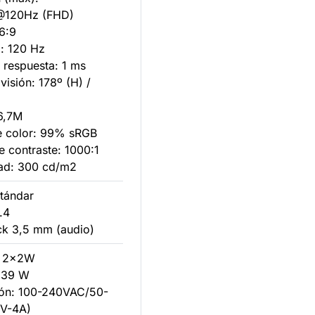
@120Hz (FHD)
16:9
a: 120 Hz
 respuesta: 1 ms
visión: 178º (H) /
16,7M
e color: 99% sRGB
e contraste: 1000:1
ad: 300 cd/m2
stándar
.4
ack 3,5 mm (audio)
: 2x2W
 39 W
ión: 100-240VAC/50-
V-4A)