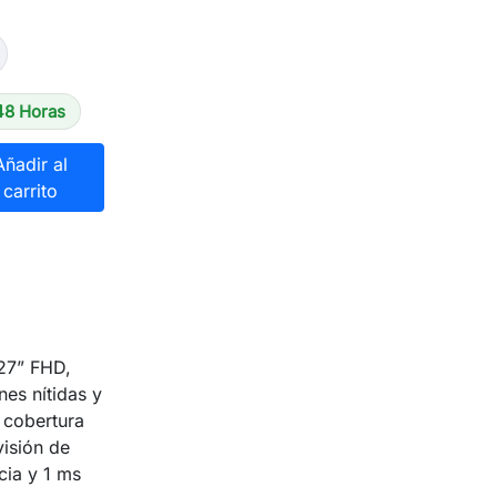
48 Horas
Añadir al
carrito
27” FHD,
es nítidas y
u cobertura
isión de
cia y 1 ms