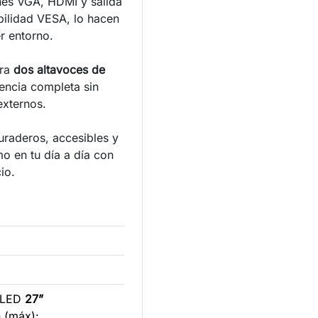
nes VGA, HDMI y salida
ilidad VESA, lo hacen
er entorno.
ora
dos altavoces de
iencia completa sin
externos.
uraderos, accesibles y
o en tu día a día con
io.
S LED
27”
n (máx):