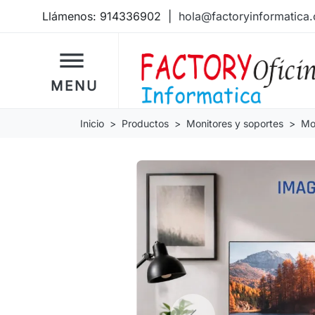
Llámenos:
914336902
|
hola@factoryinformatica
dehaze
MENU
Inicio
Productos
Monitores y soportes
Mo