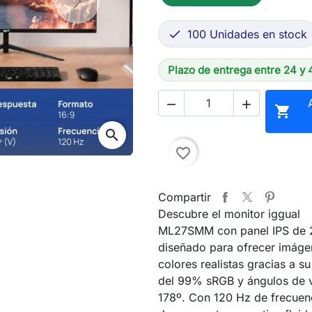
Next
100 Unidades en stock

Plazo de entrega entre 24 y 



search
favorite_border
Compartir
Descubre el monitor iggual
ML27SMM con panel IPS de 
diseñado para ofrecer imágen
colores realistas gracias a s
del 99% sRGB y ángulos de v
178º. Con 120 Hz de frecuen