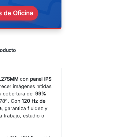
eekend
 de Oficina
roducto
ML27SMM
con
panel IPS
recer imágenes nítidas
su cobertura del
99%
178º. Con
120 Hz de
a
, garantiza fluidez y
a trabajo, estudio o