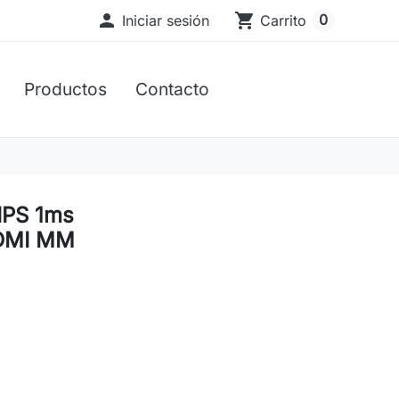

shopping_cart
0
Iniciar sesión
Carrito
Productos
Contacto
 IPS 1ms
DMI MM