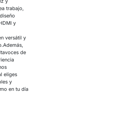
ez y
ea trabajo,
 diseño
 HDMI y
n versátil y
no.Además,
ltavoces de
iencia
nos
l eliges
les y
mo en tu día