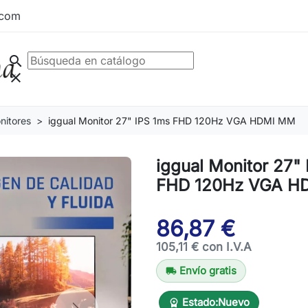
.com
search
clear
nitores
iggual Monitor 27" IPS 1ms FHD 120Hz VGA HDMI MM
iggual Monitor 27"
FHD 120Hz VGA H
86,87 €
105,11 € con I.V.A
Envío gratis
local_shipping
Estado:
Nuevo
workspace_premium