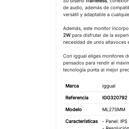
Su diseño
frameless
, conexio
de audio, además de compatib
versátil y adaptable a cualqui
Además, este monitor incorp
2W
para disfrutar de la exper
necesidad de unos altavoces 
Con iggual eliges monitores d
pensados para rendir al máxim
tecnología punta al mejor prec
Marca
iggual
Referencia
IGG320792
Modelo
ML27SMM
Características
- Panel: IP
- Resolució