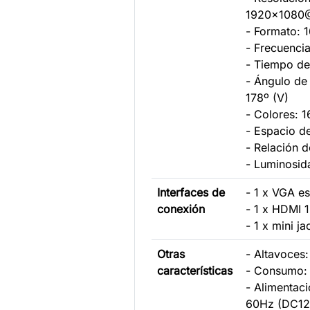
1920x1080
- Formato: 
- Frecuenci
- Tiempo de
- Ángulo de 
178º (V)
- Colores: 
- Espacio d
- Relación d
- Luminosid
Interfaces de
- 1 x VGA e
conexión
- 1 x HDMI 1
- 1 x mini j
Otras
- Altavoces
características
- Consumo:
- Alimentac
60Hz (DC12