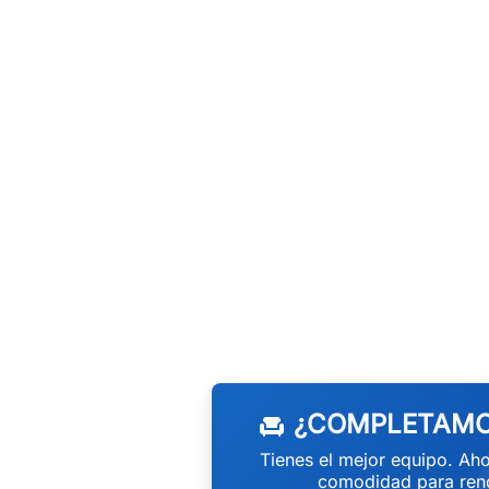
¿COMPLETAMO
chair
Tienes el mejor equipo. Aho
comodidad para rend