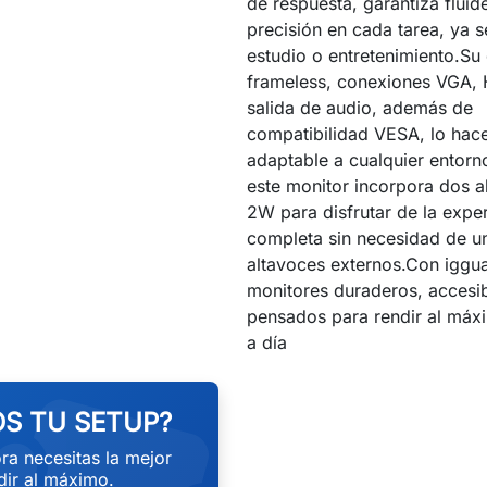
de respuesta, garantiza fluid
precisión en cada tarea, ya s
estudio o entretenimiento.Su
frameless, conexiones VGA,
salida de audio, además de
compatibilidad VESA, lo hace
adaptable a cualquier entor
este monitor incorpora dos a
2W para disfrutar de la exper
completa sin necesidad de u
altavoces externos.Con iggua
monitores duraderos, accesib
pensados para rendir al máxi
a día
S TU SETUP?
ra necesitas la mejor
ir al máximo.