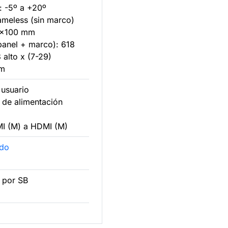
n: -5º a +20º
ameless (sin marco)
0x100 mm
panel + marco): 618
 alto x (7-29)
mm
 usuario
 de alimentación
I (M) a HDMI (M)
ado
 por SB