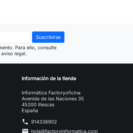
ento. Para ello, consulte
aviso legal.
Información de la tienda
Informática Factoryoficina
Avenida de las Naciones 35
45200 Illescas
España
phone
914336902
mail
hola@factoryinformatica.com