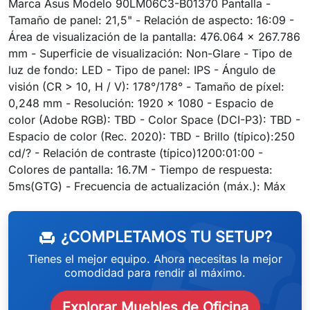
Marca Asus Modelo 90LM06C3-B01370 Pantalla -
Tamaño de panel: 21,5" - Relación de aspecto: 16:09 -
Área de visualización de la pantalla: 476.064 x 267.786
mm - Superficie de visualización: Non-Glare - Tipo de
luz de fondo: LED - Tipo de panel: IPS - Ángulo de
visión (CR > 10, H / V): 178°/178° - Tamaño de píxel:
0,248 mm - Resolución: 1920 x 1080 - Espacio de
color (Adobe RGB): TBD - Color Space (DCI-P3): TBD -
Espacio de color (Rec. 2020): TBD - Brillo (típico):250
cd/? - Relación de contraste (típico)1200:01:00 -
Colores de pantalla: 16.7M - Tiempo de respuesta:
weeken
5ms(GTG) - Frecuencia de actualización (máx.): Máx
¿COMPLETAMOS TU SETUP?
chair
Tienes el mejor equipo. Ahora necesitas la mejor
comodidad para rendir al máximo.
Explorar Muebles de Oficina