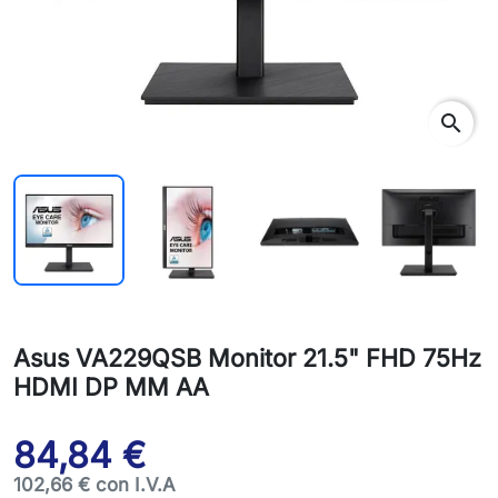
rch
search
Asus VA229QSB Monitor 21.5" FHD 75Hz
HDMI DP MM AA
84,84 €
102,66 € con I.V.A