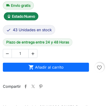
Envío gratis
local_shipping
Estado:
Nuevo
workspace_premium
43 Unidades en stock

Plazo de entrega entre 24 y 48 Horas



Añadir al carrito
favorite_border
Compartir