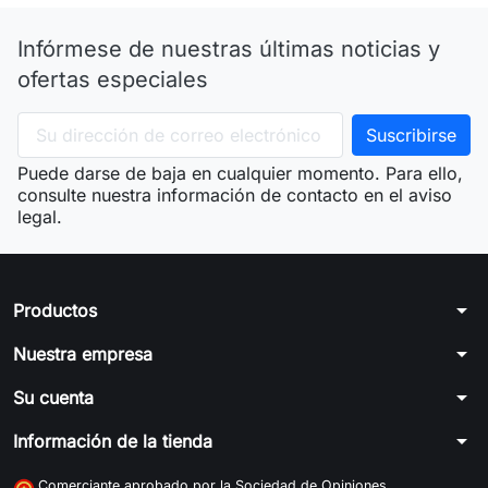
Infórmese de nuestras últimas noticias y
ofertas especiales
Puede darse de baja en cualquier momento. Para ello,
consulte nuestra información de contacto en el aviso
legal.
arrow_drop_down
Productos
arrow_drop_down
Nuestra empresa
arrow_drop_down
Su cuenta
arrow_drop_down
Información de la tienda
Comerciante aprobado por la Sociedad de Opiniones