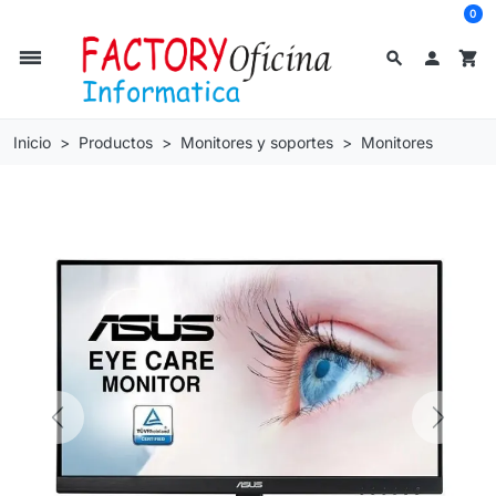
0
dehaze
search

shopping_cart
Inicio
Productos
Monitores y soportes
Monitores
Previous
Next