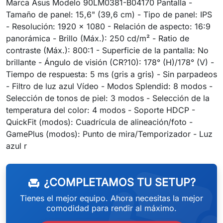
Marca Asus Modelo 90LM0381-B04170 Pantalla -
Tamaño de panel: 15,6" (39,6 cm) - Tipo de panel: IPS
- Resolución: 1920 x 1080 - Relación de aspecto: 16:9
panorámica - Brillo (Máx.): 250 cd/m² - Ratio de
contraste (Máx.): 800:1 - Superficie de la pantalla: No
brillante - Ángulo de visión (CR?10): 178° (H)/178° (V) -
Tiempo de respuesta: 5 ms (gris a gris) - Sin parpadeos
- Filtro de luz azul Vídeo - Modos Splendid: 8 modos -
Selección de tonos de piel: 3 modos - Selección de la
temperatura del color: 4 modos - Soporte HDCP -
QuickFit (modos): Cuadrícula de alineación/foto -
GamePlus (modos): Punto de mira/Temporizador - Luz
weeken
azul r
¿COMPLETAMOS TU SETUP?
chair
Tienes el mejor equipo. Ahora necesitas la mejor
comodidad para rendir al máximo.