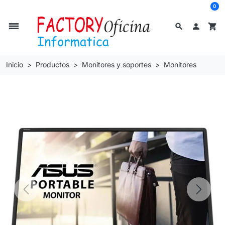
0
dehaze
search

shopping_cart
Inicio
Productos
Monitores y soportes
Monitores
Previous
Next