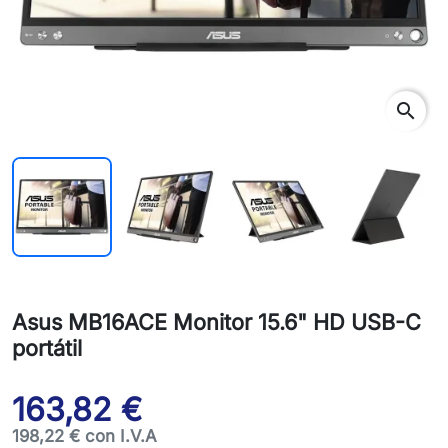
search
Asus MB16ACE Monitor 15.6" HD USB-C
portátil
163,82 €
198,22 € con I.V.A