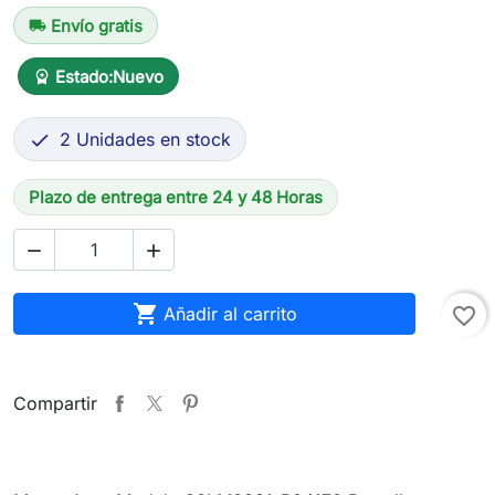
Envío gratis
local_shipping
Estado:
Nuevo
workspace_premium
2 Unidades en stock

Plazo de entrega entre 24 y 48 Horas



Añadir al carrito
favorite_border
Compartir