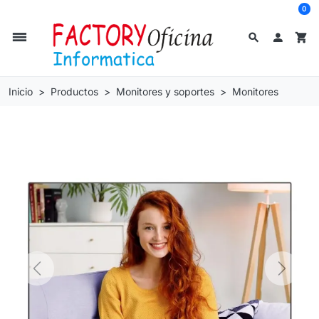
0
dehaze
search

shopping_cart
Inicio
Productos
Monitores y soportes
Monitores
Previous
Next