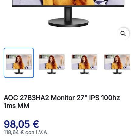
search
AOC 27B3HA2 Monitor 27" IPS 100hz
1ms MM
98,05 €
118,64 € con I.V.A