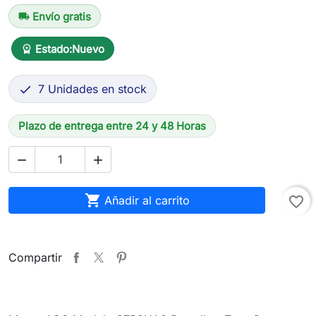
Envío gratis
local_shipping
Estado:
Nuevo
workspace_premium
7 Unidades en stock

Plazo de entrega entre 24 y 48 Horas



Añadir al carrito
favorite_border
Compartir