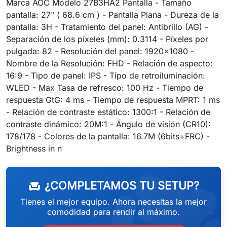
Marca AOC Modelo 27B3HA2 Pantalla - Tamaño
pantalla: 27" ( 68.6 cm ) - Pantalla Plana - Dureza de la
pantalla: 3H - Tratamiento del panel: Antibrillo (AG) -
Separación de los píxeles (mm): 0.3114 - Píxeles por
pulgada: 82 - Resolución del panel: 1920x1080 -
Nombre de la Resolución: FHD - Relación de aspecto:
16:9 - Tipo de panel: IPS - Tipo de retroiluminación:
WLED - Max Tasa de refresco: 100 Hz - Tiempo de
respuesta GtG: 4 ms - Tiempo de respuesta MPRT: 1 ms
- Relación de contraste estático: 1300:1 - Relación de
contraste dinámico: 20M:1 - Ángulo de visión (CR10):
178/178 - Colores de la pantalla: 16.7M (6bits+FRC) -
weeken
Brightness in n
¿COMPLETAMOS TU SETUP?
chair
Tienes el mejor equipo. Ahora necesitas la mejor
comodidad para rendir al máximo.