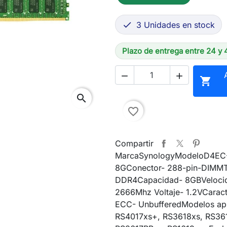
3 Unidades en stock

Plazo de entrega entre 24 y 



search
favorite_border
Compartir
MarcaSynologyModeloD4EC
8GConector- 288-pin-DIMMT
DDR4Capacidad- 8GBVeloci
2666Mhz Voltaje- 1.2VCaracte
ECC- UnbufferedModelos ap
RS4017xs+, RS3618xs, RS36