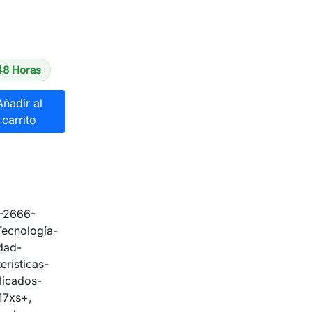
48 Horas
Añadir al
carrito
-2666-
ecnología-
dad-
rísticas-
licados-
17xs+,