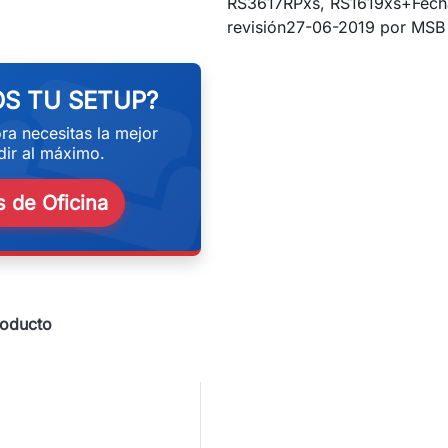
RS3617RPxs, RS1619xs+Fech
eekend
revisión27-06-2019 por MSB
S TU SETUP?
ra necesitas la mejor
ir al máximo.
 de Oficina
roducto