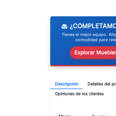
w
¿COMPLETAMO
chair
Tienes el mejor equipo. Aho
comodidad para rend
Explorar Muebles
Descripción
Detalles del p
Opiniones de los clientes