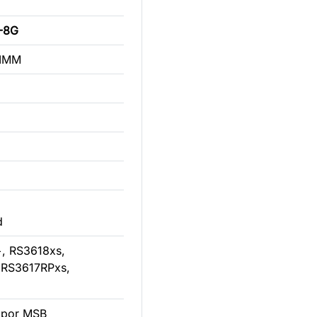
-8G
DIMM
d
, RS3618xs,
 RS3617RPxs,
 por MSB