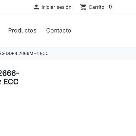

shopping_cart
0
Iniciar sesión
Carrito
Productos
Contacto
8G DDR4 2666MHz ECC
2666-
z ECC