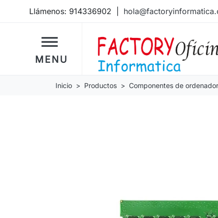
Llámenos:
914336902
|
hola@factoryinformatica
dehaze
MENU
Inicio
Productos
Componentes de ordenado