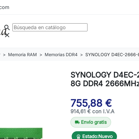
.com
search
clear
r
Memoria RAM
Memorias DDR4
SYNOLOGY D4EC-2666-
SYNOLOGY D4EC-
8G DDR4 2666MH
755,88 €
914,61 € con I.V.A
Envío gratis
local_shipping
Estado:
Nuevo
workspace_premium