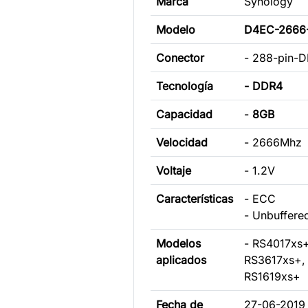
Marca
Synology
Modelo
D4EC-2666
Conector
- 288-pin-
Tecnología
- DDR4
Capacidad
-
8GB
Velocidad
- 2666Mhz
Voltaje
- 1.2V
Características
- ECC
- Unbuffere
Modelos
- RS4017xs+
aplicados
RS3617xs+,
RS1619xs+
Fecha de
27-06-2019